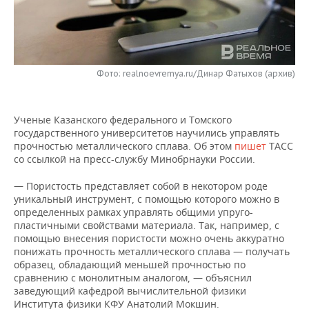
НЕФТЕХИМИЯ
РОЗНИЧНАЯ ТОРГОВЛЯ
НОВОСТИ ТЕХНОЛОГИЙ
МЕРОПРИЯТИЯ
НЕФТЬ
ТРАНСПОРТ
IT
НОВОСТИ МЕРОПРИЯТИЙ
СПОРТ
ОПК
Фото: realnoevremya.ru/Динар Фатыхов (архив)
УСЛУГИ
МЕДИА
ВЫЕЗДНАЯ РЕДАКЦИЯ
НОВОСТИ СПОРТА
ОБЩЕСТВО
ЭНЕРГЕТИКА
Ученые Казанского федерального и Томского
ТЕЛЕКОММУНИКАЦИИ
БИЗНЕС-БРАНЧИ
ФУТБОЛ
НОВОСТИ ОБЩЕСТВА
ФОТОГАЛЕРЕЯ
государственного университетов научились управлять
прочностью металлического сплава. Об этом
пишет
ТАСС
ONLINE-КОНФЕРЕНЦИИ
ХОККЕЙ
ВЛАСТЬ
СЮЖЕТЫ
со ссылкой на пресс-службу Минобрнауки России.
ОТКРЫТАЯ ЛЕКЦИЯ
БАСКЕТБОЛ
ИНФРАСТРУКТУРА
СПРАВОЧНИК
— Пористость представляет собой в некотором роде
уникальный инструмент, с помощью которого можно в
определенных рамках управлять общими упруго-
ВОЛЕЙБОЛ
ИСТОРИЯ
СПИСОК ПЕРСОН
ПОЛНАЯ ВЕРСИЯ
пластичными свойствами материала. Так, например, с
помощью внесения пористости можно очень аккуратно
КИБЕРСПОРТ
КУЛЬТУРА
СПИСОК КОМПАНИЙ
понижать прочность металлического сплава — получать
образец, обладающий меньшей прочностью по
сравнению с монолитным аналогом, — объяснил
ФИГУРНОЕ КАТАНИЕ
МЕДИЦИНА
заведующий кафедрой вычислительной физики
Института физики КФУ Анатолий Мокшин.