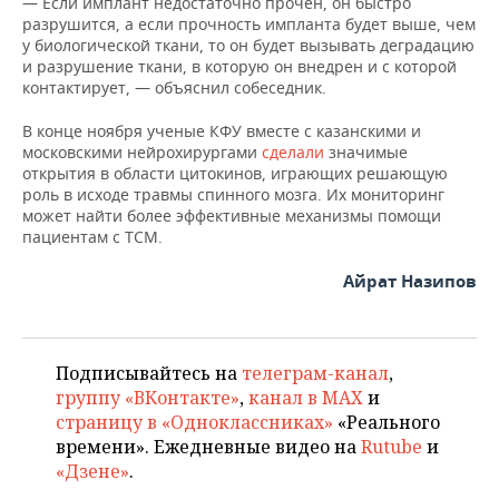
— Если имплант недостаточно прочен, он быстро
разрушится, а если прочность импланта будет выше, чем
у биологической ткани, то он будет вызывать деградацию
и разрушение ткани, в которую он внедрен и с которой
контактирует, — объяснил собеседник.
В конце ноября ученые КФУ вместе с казанскими и
московскими нейрохирургами
сделали
значимые
открытия в области цитокинов, играющих решающую
роль в исходе травмы спинного мозга. Их мониторинг
может найти более эффективные механизмы помощи
пациентам с ТСМ.
Айрат Назипов
Подписывайтесь на
телеграм-канал
,
группу «ВКонтакте»
,
канал в MAX
и
страницу в «Одноклассниках»
«Реального
времени». Ежедневные видео на
Rutube
и
«Дзене»
.