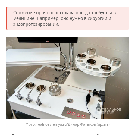
ВОДНЫЕ ВИДЫ СПОРТА
ОБРАЗОВАНИЕ
Снижение прочности сплава иногда требуется в
ХОККЕЙ С МЯЧОМ
ПРОИСШЕСТВИЯ
медицине. Например, оно нужно в хирургии и
эндопротезировании.
realnoevremya.ru/Динар Фатыхов (архив)