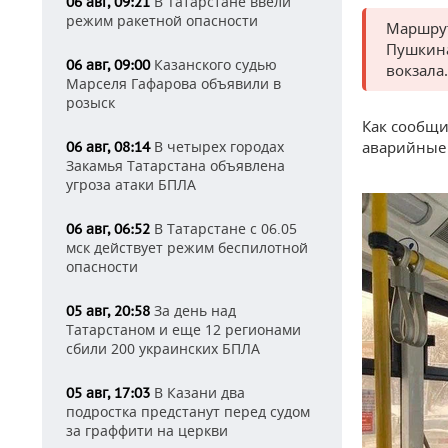
В Татарстане ввели
06 авг, 09:21
режим ракетной опасности
Маршрут
Пушкина
Казанского судью
06 авг, 09:00
вокзала.
Марселя Гафарова объявили в
розыск
Как сообщи
В четырех городах
аварийные 
06 авг, 08:14
Закамья Татарстана объявлена
угроза атаки БПЛА
В Татарстане с 06.05
06 авг, 06:52
мск действует режим беспилотной
опасности
За день над
05 авг, 20:58
Татарстаном и еще 12 регионами
сбили 200 украинских БПЛА
В Казани два
05 авг, 17:03
подростка предстанут перед судом
за граффити на церкви