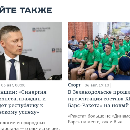
ЙТЕ ТАКЖЕ
Спорт
03 авг, 00:00
06 авг, 19:10
аншин: «Синергия
В Зеленодольске прош
изнеса, граждан и
презентация состава Х
дет республику к
Барс-Ракета» на новый
ескому успеху»
«Ракета» больше не «Динамо
Барс» на месте, как и был
кологии и природных
тарстана — о расчистке рек,