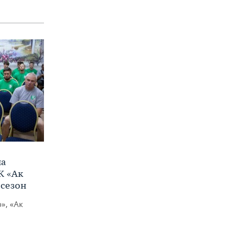
ла
К «Ак
 сезон
», «Ак