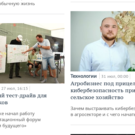
 обычную жизнь
Технологии
31 июл, 00:00
Агробизнес под прицел
27 июл, 16:15
кибербезопасность при
й тест-драйв для
сельское хозяйство
ков
Зачем выстраивать кибербе
ке начал работу
в агросекторе и с чего начат
тационный форум
и будущего»