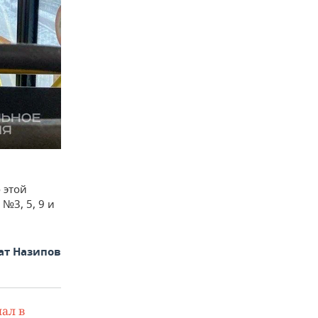
 этой
№3, 5, 9 и
ат Назипов
ал в