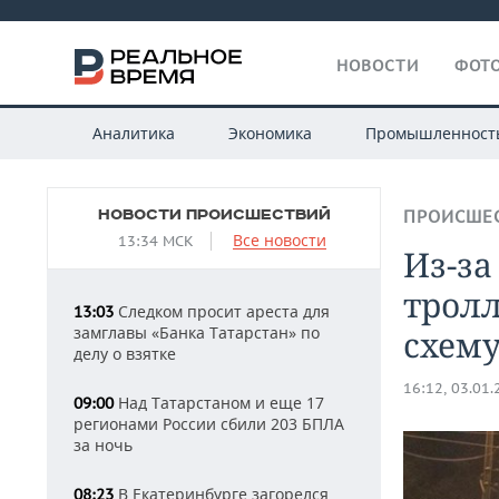
НОВОСТИ
ФОТО
Аналитика
Экономика
Промышленност
НОВОСТИ ПРОИСШЕСТВИЙ
ПРОИСШЕ
Все новости
13:34 МСК
Из-за
трол
Следком просит ареста для
13:03
замглавы «Банка Татарстан» по
схем
делу о взятке
16:12, 03.01
Над Татарстаном и еще 17
09:00
регионами России сбили 203 БПЛА
за ночь
В Екатеринбурге загорелся
08:23