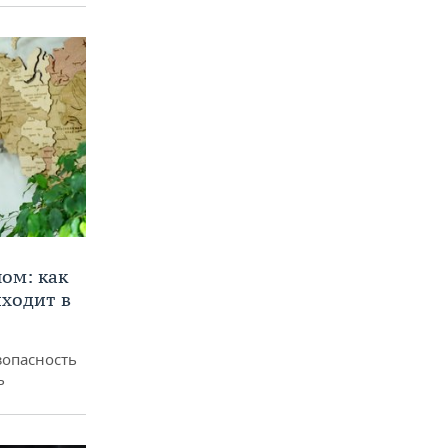
ом: как
ходит в
зопасность
ь