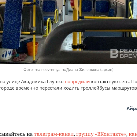
realnoevremya.ru/Диана Жиленкова (архив)
 на улице Академика Глушко
повредили
контактную сеть. По
городе временно перестали ходить троллейбусы маршрутов 
Айр
сывайтесь на
телеграм-канал
,
группу «ВКонтакте»
,
кан