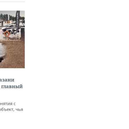
Казани
а главный
снятия с
объект, чья