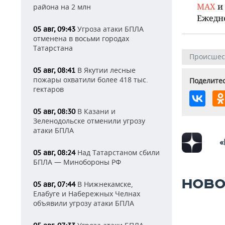
MAX
и
района на 2 млн
Ежедн
Угроза атаки БПЛА
05 авг, 09:43
отменена в восьми городах
Татарстана
Происшес
В Якутии лесные
05 авг, 08:41
пожары охватили более 418 тыс.
Поделитес
гектаров
В Казани и
05 авг, 08:30
Зеленодольске отменили угрозу
атаки БПЛА
«
Над Татарстаном сбили
05 авг, 08:24
БПЛА — Минобороны РФ
НОВО
В Нижнекамске,
05 авг, 07:44
Елабуге и Набережных Челнах
объявили угрозу атаки БПЛА