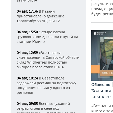
атаки БПЛА
рекультива
вреда, о ц
В Казани
04 авг, 17:36
будет респу
приостановлено движение
троллейбусов №5, 9 и 12
Четыре вагона
04 авг, 15:50
грузового поезда сошли с путей на
станции Юдино
«Все товары
04 авг, 12:59
уничтожены»: в Самарской области
склад Wildberries полностью
выгорел после атаки БПЛА
В Севастополе
04 авг, 10:24
задержали россиян за подготовку
Общество
покушения на главу одного из
Большая 
регионов
комнате
Военнослужащий
04 авг, 09:35
«Все наши 
открыл огонь в селе под
книга о том