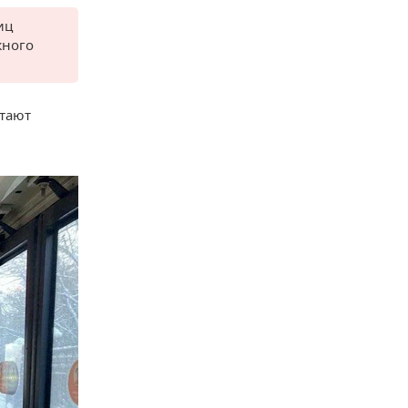
иц
жного
отают