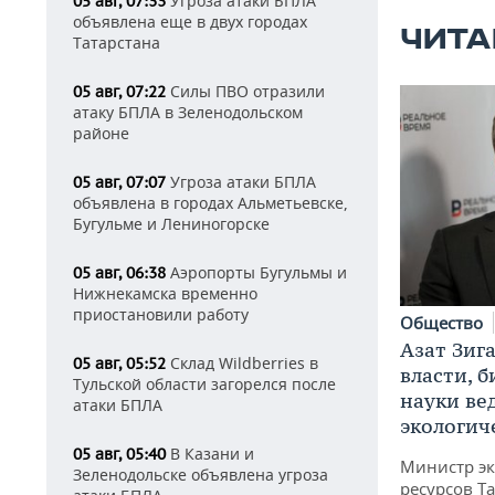
Угроза атаки БПЛА
05 авг, 07:33
объявлена еще в двух городах
ЧИТА
Татарстана
Силы ПВО отразили
05 авг, 07:22
атаку БПЛА в Зеленодольском
районе
Угроза атаки БПЛА
05 авг, 07:07
объявлена в городах Альметьевске,
Бугульме и Лениногорске
Аэропорты Бугульмы и
05 авг, 06:38
Нижнекамска временно
приостановили работу
Общество
Азат Зиг
Склад Wildberries в
05 авг, 05:52
власти, б
Тульской области загорелся после
науки ве
атаки БПЛА
экологич
В Казани и
05 авг, 05:40
Министр э
Зеленодольске объявлена угроза
ресурсов Та