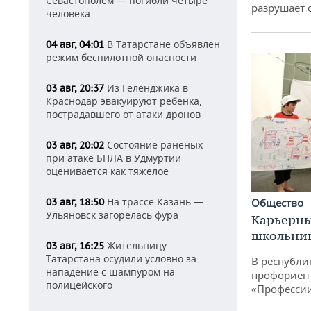
Севастополем — погибли четыре
разрушает
человека
В Татарстане объявлен
04 авг, 04:01
режим беспилотной опасности
Из Геленджика в
03 авг, 20:37
Краснодар эвакуируют ребенка,
пострадавшего от атаки дронов
Состояние раненых
03 авг, 20:02
при атаке БПЛА в Удмуртии
оценивается как тяжелое
На трассе Казань —
Общество
03 авг, 18:50
Ульяновск загорелась фура
Карьерны
школьни
Жительницу
03 авг, 16:25
Татарстана осудили условно за
В республи
нападение с шампуром на
профориен
полицейского
«Професси