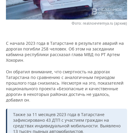
НЕФТЕХИМИЯ
РОЗНИЧНАЯ ТОРГОВЛЯ
НОВОСТИ ТЕХНОЛОГИЙ
МЕРОПРИЯТИЯ
НЕФТЬ
Фото: realnoevremya.ru (архив)
ТРАНСПОРТ
IT
НОВОСТИ МЕРОПРИЯТИЙ
СПОРТ
ОПК
УСЛУГИ
МЕДИА
ВЫЕЗДНАЯ РЕДАКЦИЯ
НОВОСТИ СПОРТА
ОБЩЕСТВО
ЭНЕРГЕТИКА
С начала 2023 года в Татарстане в результате аварий на
дорогах погибли 258 человек. Об этом на заседании
ТЕЛЕКОММУНИКАЦИИ
БИЗНЕС-БРАНЧИ
ФУТБОЛ
НОВОСТИ ОБЩЕСТВА
ФОТОГАЛЕРЕЯ
кабмина республики рассказал глава МВД по РТ Артем
Хохорин.
ONLINE-КОНФЕРЕНЦИИ
ХОККЕЙ
ВЛАСТЬ
СЮЖЕТЫ
Он обратил внимание, что смертность на дорогах
Татарстана по сравнению с аналогичным периодом
ОТКРЫТАЯ ЛЕКЦИЯ
БАСКЕТБОЛ
ИНФРАСТРУКТУРА
СПРАВОЧНИК
прошлого года снизилась. Несмотря на это, показателей
национального проекта «Безопасные и качественные
ВОЛЕЙБОЛ
ИСТОРИЯ
СПИСОК ПЕРСОН
ПОЛНАЯ ВЕРСИЯ
дороги» в некоторых районах достичь не удалось,
добавил он.
КИБЕРСПОРТ
КУЛЬТУРА
СПИСОК КОМПАНИЙ
Также за 11 месяцев 2023 года в Татарстане
ФИГУРНОЕ КАТАНИЕ
МЕДИЦИНА
зафиксировано 43 ДТП с участием граждан на
средствах индивидуальной мобильности. Выявлено
13 тысяч пьяных автомобилистов.