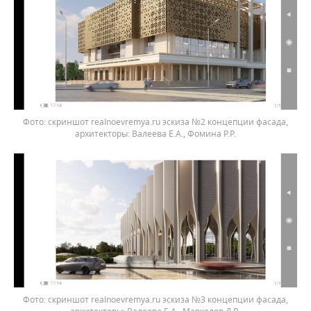
скриншот realnoevremya.ru эскиза №2 концепции фасада,
архитекторы: Валеева Е.А., Фомина Р.Р.
скриншот realnoevremya.ru эскиза №3 концепции фасада,