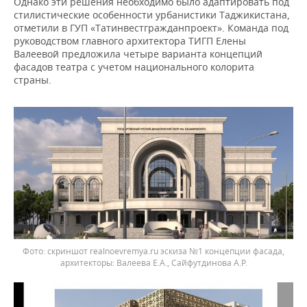
ВОДНЫЕ ВИДЫ СПОРТА
ОБРАЗОВАНИЕ
Однако эти решения необходимо было адаптировать под
стилистические особенности урбанистики Таджикистана,
отметили в ГУП «Татинвестгражданпроект». Команда под
ХОККЕЙ С МЯЧОМ
ПРОИСШЕСТВИЯ
руководством главного архитектора ТИГП Елены
Валеевой предложила четыре варианта концепций
фасадов театра с учетом национального колорита
страны.
скриншот realnoevremya.ru эскиза №1 концепции фасада,
архитекторы: Валеева Е.А., Сайфутдинова А.Р.