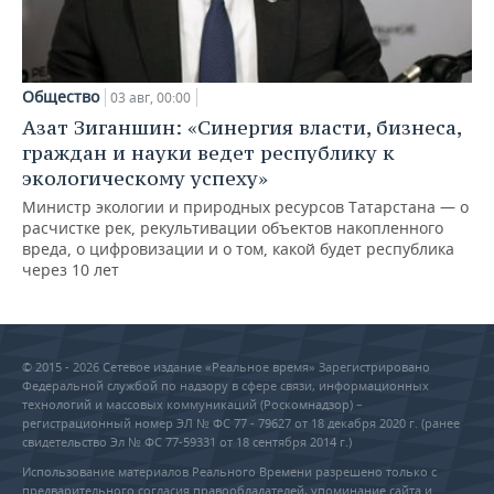
Общество
03 авг, 00:00
Азат Зиганшин: «Синергия власти, бизнеса,
граждан и науки ведет республику к
экологическому успеху»
Министр экологии и природных ресурсов Татарстана — о
расчистке рек, рекультивации объектов накопленного
вреда, о цифровизации и о том, какой будет республика
через 10 лет
© 2015 - 2026 Сетевое издание «Реальное время» Зарегистрировано
Федеральной службой по надзору в сфере связи, информационных
технологий и массовых коммуникаций (Роскомнадзор) –
регистрационный номер ЭЛ № ФС 77 - 79627 от 18 декабря 2020 г. (ранее
свидетельство Эл № ФС 77-59331 от 18 сентября 2014 г.)
Использование материалов Реального Времени разрешено только с
предварительного согласия правообладателей, упоминание сайта и