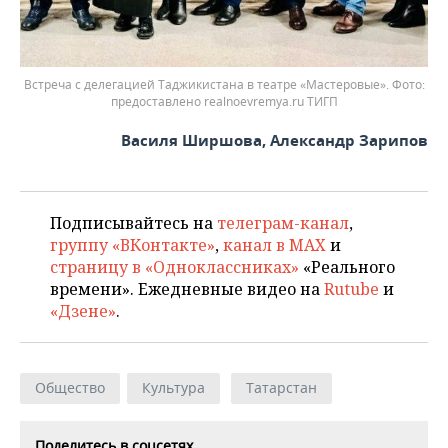
Встреча с делегацией Таджикистана в театре «Мастеровые».
предоставлено realnoevremya.ru ТИГП
Василя Ширшова, Александр Зарипов
Подписывайтесь на
телеграм-канал
,
группу «ВКонтакте»
,
канал в MAX
и
страницу в «Одноклассниках»
«Реального
времени». Ежедневные видео на
Rutube
и
«Дзене»
.
Общество
Культура
Татарстан
Поделитесь в соцсетях