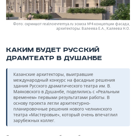
НЕФТЕХИМИЯ
РОЗНИЧНАЯ ТОРГОВЛЯ
НОВОСТИ ТЕХНОЛОГИЙ
МЕРОПРИЯТИЯ
НЕФТЬ
Фото: скриншот realnoevremya.ru эскиза №4 концепции фасада,
ТРАНСПОРТ
IT
НОВОСТИ МЕРОПРИЯТИЙ
СПОРТ
архитекторы: Валеева Е.А., Каляева Н.О.
ОПК
УСЛУГИ
МЕДИА
ВЫЕЗДНАЯ РЕДАКЦИЯ
НОВОСТИ СПОРТА
ОБЩЕСТВО
ЭНЕРГЕТИКА
КАКИМ БУДЕТ РУССКИЙ
ТЕЛЕКОММУНИКАЦИИ
БИЗНЕС-БРАНЧИ
ФУТБОЛ
НОВОСТИ ОБЩЕСТВА
ФОТОГАЛЕРЕЯ
ДРАМТЕАТР В ДУШАНБЕ
ONLINE-КОНФЕРЕНЦИИ
ХОККЕЙ
ВЛАСТЬ
СЮЖЕТЫ
Казанские архитекторы, выигравшие
международный конкурс на фасадные решения
ОТКРЫТАЯ ЛЕКЦИЯ
БАСКЕТБОЛ
ИНФРАСТРУКТУРА
СПРАВОЧНИК
здания Русского драматического театра им. В.
Маяковского в Душанбе, поделились с «Реальным
ВОЛЕЙБОЛ
ИСТОРИЯ
СПИСОК ПЕРСОН
ПОЛНАЯ ВЕРСИЯ
временем» первыми результатами работы. В
основу проекта легли архитектурно-
КИБЕРСПОРТ
КУЛЬТУРА
СПИСОК КОМПАНИЙ
планировочные решения нового челнинского
театра «Мастеровые», который очень впечатлил
зарубежных коллег.
ФИГУРНОЕ КАТАНИЕ
МЕДИЦИНА