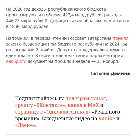
ВОДНЫЕ ВИДЫ СПОРТА
ОБРАЗОВАНИЕ
На 2026 год доходы республиканского бюджета
ХОККЕЙ С МЯЧОМ
ПРОИСШЕСТВИЯ
прогнозируются в объеме 427,4 млрд рублей, расходы —
446,27 млрд рублей. Дефицит таким образом оценивается
в 18,86 млрд рублей.
Напомним, в первом чтении Госсовет Татарстана
принял
закон о бездефицитном бюджете республики на 2024 год
на заседании 2 ноября. Депутаты поддержали документ
единогласно. В окончательном чтении парламентарии
одобрили
документ на прошлой неделе — 23 ноября.
Татьяна Демина
Подписывайтесь на
телеграм-канал
,
группу «ВКонтакте»
,
канал в MAX
и
страницу в «Одноклассниках»
«Реального
времени». Ежедневные видео на
Rutube
и
«Дзене»
.