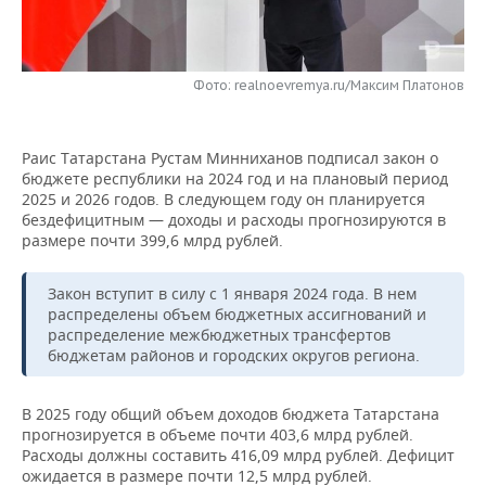
НЕФТЕХИМИЯ
РОЗНИЧНАЯ ТОРГОВЛЯ
НОВОСТИ ТЕХНОЛОГИЙ
МЕРОПРИЯТИЯ
НЕФТЬ
Фото: realnoevremya.ru/Максим Платонов
ТРАНСПОРТ
IT
НОВОСТИ МЕРОПРИЯТИЙ
СПОРТ
ОПК
УСЛУГИ
МЕДИА
ВЫЕЗДНАЯ РЕДАКЦИЯ
НОВОСТИ СПОРТА
ОБЩЕСТВО
ЭНЕРГЕТИКА
Раис Татарстана Рустам Минниханов подписал закон о
бюджете республики на 2024 год и на плановый период
ТЕЛЕКОММУНИКАЦИИ
БИЗНЕС-БРАНЧИ
ФУТБОЛ
НОВОСТИ ОБЩЕСТВА
ФОТОГАЛЕРЕЯ
2025 и 2026 годов. В следующем году он планируется
бездефицитным — доходы и расходы прогнозируются в
ONLINE-КОНФЕРЕНЦИИ
ХОККЕЙ
ВЛАСТЬ
СЮЖЕТЫ
размере почти 399,6 млрд рублей.
ОТКРЫТАЯ ЛЕКЦИЯ
БАСКЕТБОЛ
ИНФРАСТРУКТУРА
СПРАВОЧНИК
Закон вступит в силу с 1 января 2024 года. В нем
распределены объем бюджетных ассигнований и
распределение межбюджетных трансфертов
ВОЛЕЙБОЛ
ИСТОРИЯ
СПИСОК ПЕРСОН
ПОЛНАЯ ВЕРСИЯ
бюджетам районов и городских округов региона.
КИБЕРСПОРТ
КУЛЬТУРА
СПИСОК КОМПАНИЙ
В 2025 году общий объем доходов бюджета Татарстана
прогнозируется в объеме почти 403,6 млрд рублей.
ФИГУРНОЕ КАТАНИЕ
МЕДИЦИНА
Расходы должны составить 416,09 млрд рублей. Дефицит
ожидается в размере почти 12,5 млрд рублей.