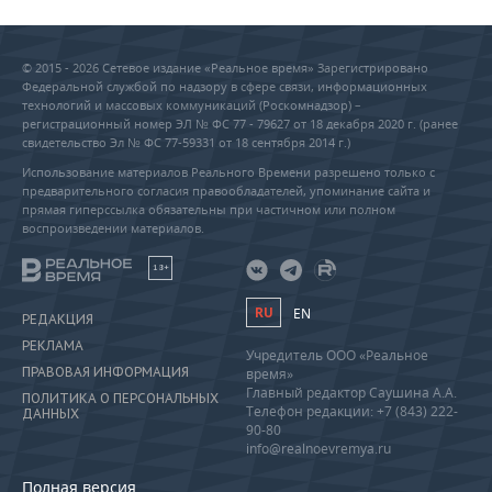
© 2015 - 2026 Сетевое издание «Реальное время» Зарегистрировано
Федеральной службой по надзору в сфере связи, информационных
технологий и массовых коммуникаций (Роскомнадзор) –
регистрационный номер ЭЛ № ФС 77 - 79627 от 18 декабря 2020 г. (ранее
свидетельство Эл № ФС 77-59331 от 18 сентября 2014 г.)
Использование материалов Реального Времени разрешено только с
предварительного согласия правообладателей, упоминание сайта и
прямая гиперссылка обязательны при частичном или полном
воспроизведении материалов.
18+
RU
EN
РЕДАКЦИЯ
РЕКЛАМА
Учредитель ООО «Реальное
ПРАВОВАЯ ИНФОРМАЦИЯ
время»
Главный редактор Саушина А.А.
ПОЛИТИКА О ПЕРСОНАЛЬНЫХ
Телефон редакции: +7 (843) 222-
ДАННЫХ
90-80
info@realnoevremya.ru
Полная версия