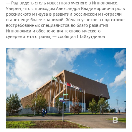
ВОДНЫЕ ВИДЫ СПОРТА
ОБРАЗОВАНИЕ
— Рад видеть столь известного ученого в Иннополисе.
Уверен, что с приходом Александра Владимировича роль
российского ИТ-вуза в развитии российской ИТ-отрасли
ХОККЕЙ С МЯЧОМ
ПРОИСШЕСТВИЯ
станет еще более значимой. Желаю успехов в подготовке
востребованных специалистов во благо развития
Иннополиса и обеспечения технологического
суверенитета страны, — сообщил Шайхутдинов.