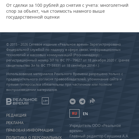
От сделки за 100 рублей до снятия с учета: многолетний
спор за объект, чья стоимость намного выше
государственной оценки
© 2015 - 2026 Сетевое издание «Реальное время» Зарегистрировано
Федеральной службой по надзору в сфере связи, информационных
технологий и массовых коммуникаций (Роскомнадзор) –
регистрационный номер ЭЛ № ФС 77 - 79627 от 18 декабря 2020 г. (ранее
свидетельство Эл № ФС 77-59331 от 18 сентября 2014 г.)
Использование материалов Реального Времени разрешено только с
предварительного согласия правообладателей, упоминание сайта и
прямая гиперссылка обязательны при частичном или полном
воспроизведении материалов.
18+
RU
EN
РЕДАКЦИЯ
РЕКЛАМА
Учредитель ООО «Реальное
ПРАВОВАЯ ИНФОРМАЦИЯ
время»
Главный редактор Саушина А.А.
ПОЛИТИКА О ПЕРСОНАЛЬНЫХ