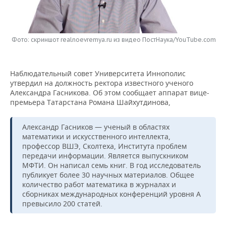
НЕФТЕХИМИЯ
РОЗНИЧНАЯ ТОРГОВЛЯ
НОВОСТИ ТЕХНОЛОГИЙ
МЕРОПРИЯТИЯ
НЕФТЬ
Фото: скриншот realnoevremya.ru из видео ПостНаука/YouTube.com
ТРАНСПОРТ
IT
НОВОСТИ МЕРОПРИЯТИЙ
СПОРТ
ОПК
УСЛУГИ
МЕДИА
ВЫЕЗДНАЯ РЕДАКЦИЯ
НОВОСТИ СПОРТА
ОБЩЕСТВО
ЭНЕРГЕТИКА
Наблюдательный совет Университета Иннополис
утвердил на должность ректора известного ученого
ТЕЛЕКОММУНИКАЦИИ
БИЗНЕС-БРАНЧИ
ФУТБОЛ
НОВОСТИ ОБЩЕСТВА
ФОТОГАЛЕРЕЯ
Александра Гасникова. Об этом сообщает аппарат вице-
премьера Татарстана Романа Шайхутдинова,
ONLINE-КОНФЕРЕНЦИИ
ХОККЕЙ
ВЛАСТЬ
СЮЖЕТЫ
Александр Гасников — ученый в областях
ОТКРЫТАЯ ЛЕКЦИЯ
БАСКЕТБОЛ
ИНФРАСТРУКТУРА
СПРАВОЧНИК
математики и искусственного интеллекта,
профессор ВШЭ, Сколтеха, Института проблем
передачи информации. Является выпускником
ВОЛЕЙБОЛ
ИСТОРИЯ
СПИСОК ПЕРСОН
ПОЛНАЯ ВЕРСИЯ
МФТИ. Он написал семь книг. В год исследователь
публикует более 30 научных материалов. Общее
КИБЕРСПОРТ
КУЛЬТУРА
СПИСОК КОМПАНИЙ
количество работ математика в журналах и
сборниках международных конференций уровня A
превысило 200 статей.
ФИГУРНОЕ КАТАНИЕ
МЕДИЦИНА