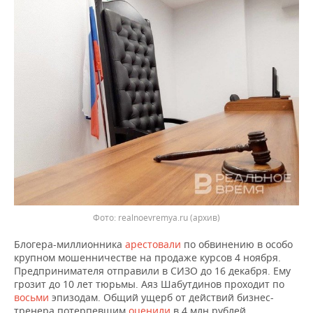
ВОДНЫЕ ВИДЫ СПОРТА
ОБРАЗОВАНИЕ
ХОККЕЙ С МЯЧОМ
ПРОИСШЕСТВИЯ
realnoevremya.ru (архив)
Блогера-миллионника
арестовали
по обвинению в особо
крупном мошенничестве на продаже курсов 4 ноября.
Предпринимателя отправили в СИЗО до 16 декабря. Ему
грозит до 10 лет тюрьмы. Аяз Шабутдинов проходит по
восьми
эпизодам. Общий ущерб от действий бизнес-
тренера потерпевшим
оценили
в 4 млн рублей.