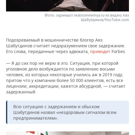
НЕФТЕХИМИЯ
РОЗНИЧНАЯ ТОРГОВЛЯ
НОВОСТИ ТЕХНОЛОГИЙ
МЕРОПРИЯТИЯ
НЕФТЬ
Фото: скриншот realnoevremya.ru из видео Аяз
Шабутдинов/YouTube.com
ТРАНСПОРТ
IT
НОВОСТИ МЕРОПРИЯТИЙ
СПОРТ
ОПК
УСЛУГИ
МЕДИА
ВЫЕЗДНАЯ РЕДАКЦИЯ
НОВОСТИ СПОРТА
ОБЩЕСТВО
Подозреваемый в мошенничестве блогер Аяз
ЭНЕРГЕТИКА
Шабутдинов считает недоразумением свое задержание.
Его слова, переданные через адвоката,
приводит
Forbes.
ТЕЛЕКОММУНИКАЦИИ
БИЗНЕС-БРАНЧИ
ФУТБОЛ
НОВОСТИ ОБЩЕСТВА
ФОТОГАЛЕРЕЯ
— Я до сих пор не верю в это. Ситуация, при которой
ONLINE-КОНФЕРЕНЦИИ
ХОККЕЙ
ВЛАСТЬ
СЮЖЕТЫ
уголовное дело возбуждается по заявлению восьми
человек, из которых некоторые учились аж в 2019 году,
ОТКРЫТАЯ ЛЕКЦИЯ
БАСКЕТБОЛ
ИНФРАСТРУКТУРА
притом что у компании более 50 000 клиентов, есть все
СПРАВОЧНИК
лицензии, аккредитации, кажется абсурдной, — считает
задержанный.
ВОЛЕЙБОЛ
ИСТОРИЯ
СПИСОК ПЕРСОН
ПОЛНАЯ ВЕРСИЯ
Всю ситуацию с задержанием и обыском
КИБЕРСПОРТ
КУЛЬТУРА
СПИСОК КОМПАНИЙ
Шабутдинов назвал «нездоровым сигналом всем
предпринимателям».
ФИГУРНОЕ КАТАНИЕ
МЕДИЦИНА