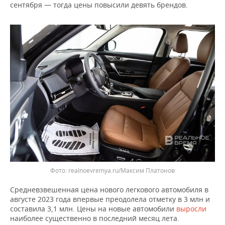
ВОДНЫЕ ВИДЫ СПОРТА
ОБРАЗОВАНИЕ
сентября — тогда цены повысили девять брендов.
ХОККЕЙ С МЯЧОМ
ПРОИСШЕСТВИЯ
realnoevremya.ru/Максим Платонов
Средневзвешенная цена нового легкового автомобиля в
августе 2023 года впервые преодолела отметку в 3 млн и
составила 3,1 млн. Цены на новые автомобили
выросли
наиболее существенно в последний месяц лета.