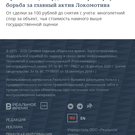
борьба за главный актив Локомотива
От сделки за 100 рублей до снятия с учета: многолетний
спор за объект, чья стоимость намного выше
государственной оценки
© 2015 - 2026 Сетевое издание «Реальное время» Зарегистрировано
Федеральной службой по надзору в сфере связи, информационных
технологий и массовых коммуникаций (Роскомнадзор) –
регистрационный номер ЭЛ № ФС 77 - 79627 от 18 декабря 2020 г. (ранее
свидетельство Эл № ФС 77-59331 от 18 сентября 2014 г.)
Использование материалов Реального Времени разрешено только с
предварительного согласия правообладателей, упоминание сайта и
прямая гиперссылка обязательны при частичном или полном
воспроизведении материалов.
18+
RU
EN
РЕДАКЦИЯ
РЕКЛАМА
Учредитель ООО «Реальное
ПРАВОВАЯ ИНФОРМАЦИЯ
время»