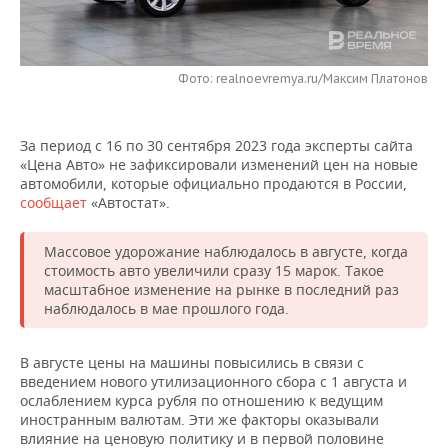
НЕФТЕХИМИЯ
РОЗНИЧНАЯ ТОРГОВЛЯ
НОВОСТИ ТЕХНОЛОГИЙ
МЕРОПРИЯТИЯ
НЕФТЬ
Фото: realnoevremya.ru/Максим Платонов
ТРАНСПОРТ
IT
НОВОСТИ МЕРОПРИЯТИЙ
СПОРТ
ОПК
УСЛУГИ
МЕДИА
ВЫЕЗДНАЯ РЕДАКЦИЯ
НОВОСТИ СПОРТА
ОБЩЕСТВО
ЭНЕРГЕТИКА
За период с 16 по 30 сентября 2023 года эксперты сайта
«Цена Авто» не зафиксировали изменений цен на новые
ТЕЛЕКОММУНИКАЦИИ
БИЗНЕС-БРАНЧИ
ФУТБОЛ
НОВОСТИ ОБЩЕСТВА
ФОТОГАЛЕРЕЯ
автомобили, которые официально продаются в России,
сообщает
«Автостат».
ONLINE-КОНФЕРЕНЦИИ
ХОККЕЙ
ВЛАСТЬ
СЮЖЕТЫ
Массовое удорожание наблюдалось в августе, когда
ОТКРЫТАЯ ЛЕКЦИЯ
БАСКЕТБОЛ
ИНФРАСТРУКТУРА
СПРАВОЧНИК
стоимость авто увеличили сразу 15 марок. Такое
масштабное изменение на рынке в последний раз
наблюдалось в мае прошлого года.
ВОЛЕЙБОЛ
ИСТОРИЯ
СПИСОК ПЕРСОН
ПОЛНАЯ ВЕРСИЯ
КИБЕРСПОРТ
КУЛЬТУРА
СПИСОК КОМПАНИЙ
В августе цены на машины повысились в связи с
введением нового утилизационного сбора с 1 августа и
ослаблением курса рубля по отношению к ведущим
ФИГУРНОЕ КАТАНИЕ
МЕДИЦИНА
иностранным валютам. Эти же факторы оказывали
влияние на ценовую политику и в первой половине