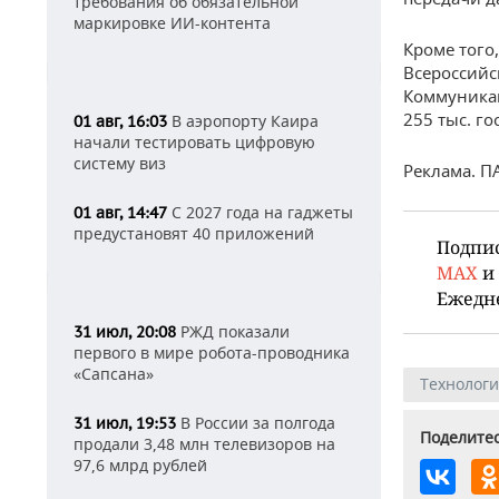
требования об обязательной
маркировке ИИ-контента
Кроме того
Всероссийск
Коммуникац
255 тыс. го
В аэропорту Каира
01 авг, 16:03
начали тестировать цифровую
систему виз
Реклама. П
С 2027 года на гаджеты
01 авг, 14:47
предустановят 40 приложений
Подпи
MAX
и
Ежедн
РЖД показали
31 июл, 20:08
первого в мире робота-проводника
«Сапсана»
Технолог
В России за полгода
31 июл, 19:53
Поделитес
продали 3,48 млн телевизоров на
97,6 млрд рублей