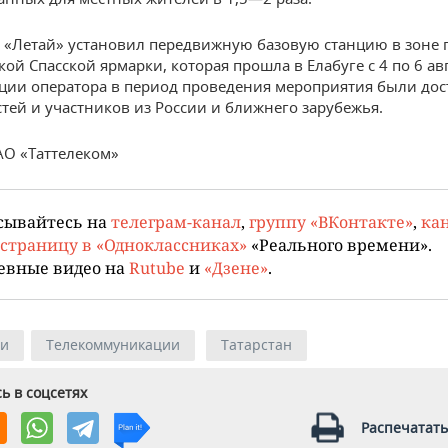
, «Летай» установил передвижную базовую станцию в зоне
ой Спасской ярмарки, которая прошла в Елабуге с 4 по 6 авг
ии оператора в период проведения мероприятия были дос
стей и участников из России и ближнего зарубежья.
АО «Таттелеком»
сывайтесь на
телеграм-канал
,
группу «ВКонтакте»
,
кан
страницу в «Одноклассниках»
«Реального времени».
евные видео на
Rutube
и
«Дзене»
.
ии
Телекоммуникации
Татарстан
ь в соцсетях
Распечатать