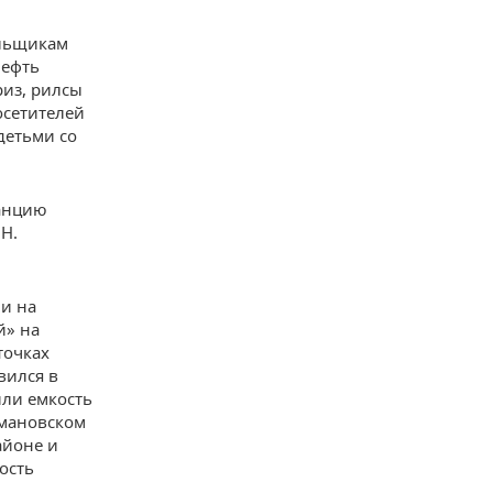
ельщикам
нефть
риз, рилсы
осетителей
детьми со
танцию
Н.
и на
й» на
точках
вился в
или емкость
рмановском
айоне и
ость