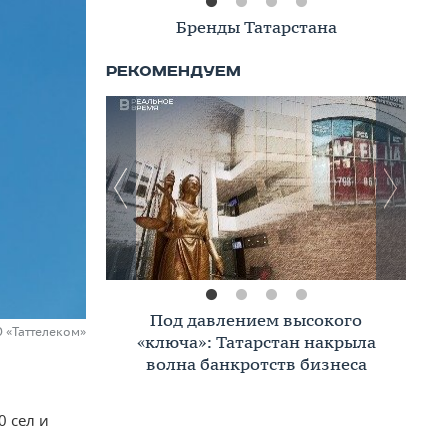
Книжная полка
Премиальное жилье в Казани:
О «Таттелеком»
тренды, критерии, покупатели в
2026 году
0 сел и