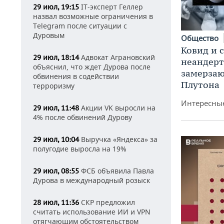
IT-эксперт Геллер
29 июл, 19:15
назвал возможные ограничения в
Telegram после ситуации с
Дуровым
Общество
Ковид и 
Адвокат Аграновский
29 июл, 18:14
неандерт
объяснил, что ждет Дурова после
замерза
обвинения в содействии
Плутона
терроризму
Интересные
Акции VK выросли на
29 июл, 11:48
4% после обвинений Дурову
Выручка «Яндекса» за
29 июл, 10:04
полугодие выросла на 19%
ФСБ объявила Павла
29 июл, 08:55
Дурова в международный розыск
СКР предложил
28 июл, 11:36
считать использование ИИ и VPN
отягчающим обстоятельством