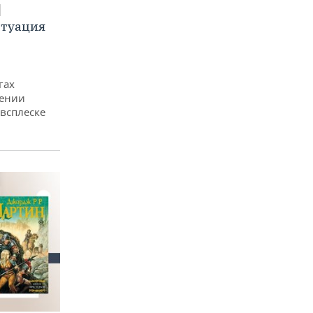
итуация
гах
дении
всплеске