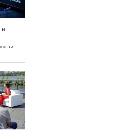
 и
овости