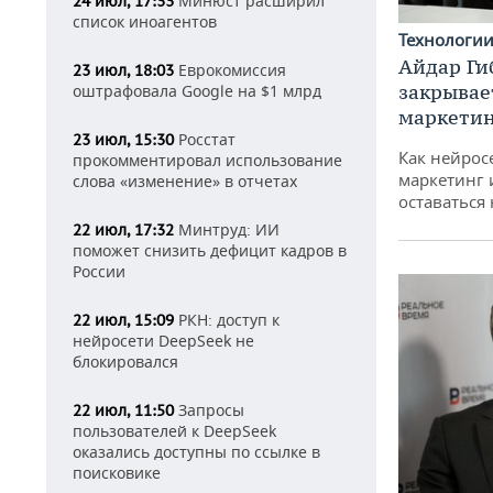
Минюст расширил
24 июл, 17:33
список иноагентов
Технологи
Айдар Ги
Еврокомиссия
23 июл, 18:03
закрывае
оштрафовала Google на $1 млрд
маркетин
Росстат
23 июл, 15:30
Как нейрос
прокомментировал использование
маркетинг 
слова «изменение» в отчетах
оставаться
Минтруд: ИИ
22 июл, 17:32
поможет снизить дефицит кадров в
России
РКН: доступ к
22 июл, 15:09
нейросети DeepSeek не
блокировался
Запросы
22 июл, 11:50
пользователей к DeepSeek
оказались доступны по ссылке в
поисковике