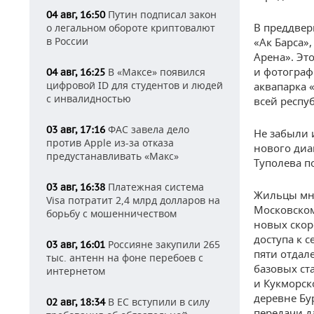
Путин подписал закон
04 авг, 16:50
В преддвер
о легальном обороте криптовалют
в России
«Ак Барса»
Арена». Эт
и фотограф
В «Максе» появился
04 авг, 16:25
цифровой ID для студентов и людей
аквапарка 
с инвалидностью
всей респу
ФАС завела дело
03 авг, 17:16
Не забыли 
против Apple из-за отказа
нового диа
предустанавливать «Макс»
Туполева по
Платежная система
03 авг, 16:38
Жильцы мно
Visa потратит 2,4 млрд долларов на
Московском
борьбу с мошенничеством
новых скор
доступа к 
Россияне закупили 265
03 авг, 16:01
пяти отдал
тыс. антенн на фоне перебоев с
базовых ст
интернетом
и Кукморск
деревне Бу
В ЕС вступили в силу
02 авг, 18:34
передачи д