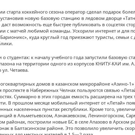
ии старта хоккейного сезона оператор сделал подарок бол
, установив новую базовую станцию в ледовом дворце «Тат
о даст возможность еще быстрее публиковать в соцсетях сто
ии с матчей любимой команды. Ускорили интернет и для п
«Барионикс», куда круглый год приезжают туристы, семьи с 
блики.
и о студентах: к началу учебного года запустили базовую с
пазона на территории одного из корпусов КНИТУ-КАИ им. А.
 ул. Четаева.
гоквартирных домов в казанском микрорайоне «Азино-1» 
 проспекте в Набережных Челнах пользуются связью «Лета
остях. Суммарно в этих городах емкость расширена на трех 
сети. В прошлом месяце мобильный интернет от «Летай» поя
енных населенных пунктах республики. Кроме того, увелич
анций в Альметьевском, Азнакаевском, Лениногорском, Са
ом районах, построили новые БС в селе Апазово в Арском р
рнак в Балтасинском районе. Это позволило увеличить скор
анных для местных жителей в 1,5—2 раза.