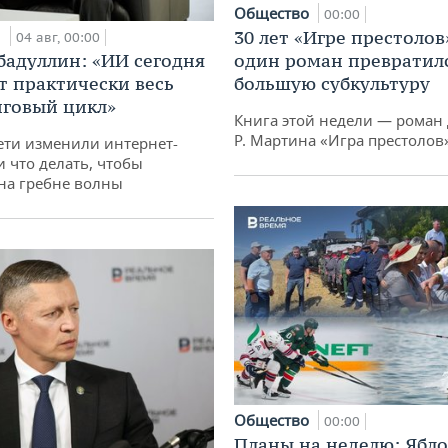
Общество
00:00
и
30 лет «Игре престолов
04 авг, 00:00
бадуллин: «ИИ сегодня
один роман превратилс
т практически весь
большую субкультуру
говый цикл»
Книга этой недели — роман 
Р. Мартина «Игра престолов
ети изменили интернет-
и что делать, чтобы
 на гребне волны
Общество
00:00
Планы на неделю: Ябл