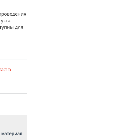
 проведения
уста.
тупны для
ал в
 материал