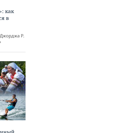
»: как
я в
Джорджа Р.
»
очный