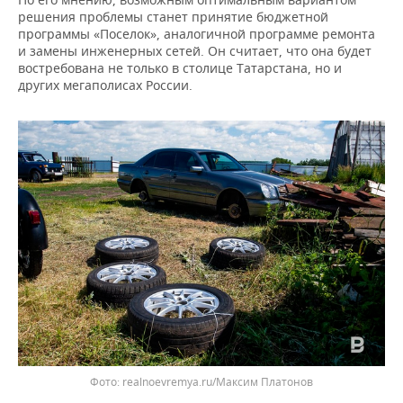
ВОДНЫЕ ВИДЫ СПОРТА
ОБРАЗОВАНИЕ
решения проблемы станет принятие бюджетной
программы «Поселок», аналогичной программе ремонта
ХОККЕЙ С МЯЧОМ
ПРОИСШЕСТВИЯ
и замены инженерных сетей. Он считает, что она будет
востребована не только в столице Татарстана, но и
других мегаполисах России.
realnoevremya.ru/Максим Платонов