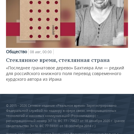
Общество
08 авг, 00:00
Стеклянное время, стеклянная страна
«Последнее гранатовое дерево» Бахтияра Али — редкий
для российского книжного поля перевод современного
курдского автора из Ирака
© 2015 - 2026 Сетевое издание «Реальное время» Зарегистрировано
Федеральной службой по надзору в сфере связи, информационных
технологий и массовых коммуникаций (Роскомнадзор) –
регистрационный номер ЭЛ № ФС 77 - 79627 от 18 декабря 2020 г. (ранее
свидетельство Эл № ФС 77-59331 от 18 сентября 2014 г.)
Использование материалов Реального Времени разрешено только с