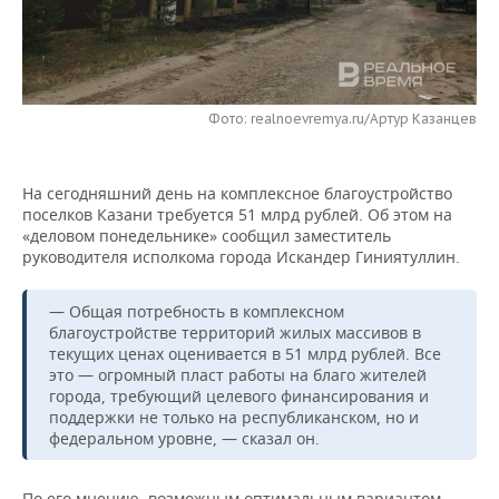
НЕФТЕХИМИЯ
РОЗНИЧНАЯ ТОРГОВЛЯ
НОВОСТИ ТЕХНОЛОГИЙ
МЕРОПРИЯТИЯ
НЕФТЬ
ТРАНСПОРТ
IT
НОВОСТИ МЕРОПРИЯТИЙ
СПОРТ
ОПК
Фото: realnoevremya.ru/Артур Казанцев
УСЛУГИ
МЕДИА
ВЫЕЗДНАЯ РЕДАКЦИЯ
НОВОСТИ СПОРТА
ОБЩЕСТВО
ЭНЕРГЕТИКА
На сегодняшний день на комплексное благоустройство
ТЕЛЕКОММУНИКАЦИИ
БИЗНЕС-БРАНЧИ
ФУТБОЛ
НОВОСТИ ОБЩЕСТВА
ФОТОГАЛЕРЕЯ
поселков Казани требуется 51 млрд рублей. Об этом на
«деловом понедельнике» сообщил заместитель
ONLINE-КОНФЕРЕНЦИИ
ХОККЕЙ
ВЛАСТЬ
СЮЖЕТЫ
руководителя исполкома города Искандер Гиниятуллин.
ОТКРЫТАЯ ЛЕКЦИЯ
БАСКЕТБОЛ
ИНФРАСТРУКТУРА
СПРАВОЧНИК
— Общая потребность в комплексном
благоустройстве территорий жилых массивов в
ВОЛЕЙБОЛ
ИСТОРИЯ
СПИСОК ПЕРСОН
ПОЛНАЯ ВЕРСИЯ
текущих ценах оценивается в 51 млрд рублей. Все
это — огромный пласт работы на благо жителей
города, требующий целевого финансирования и
КИБЕРСПОРТ
КУЛЬТУРА
СПИСОК КОМПАНИЙ
поддержки не только на республиканском, но и
федеральном уровне, — сказал он.
ФИГУРНОЕ КАТАНИЕ
МЕДИЦИНА
По его мнению, возможным оптимальным вариантом