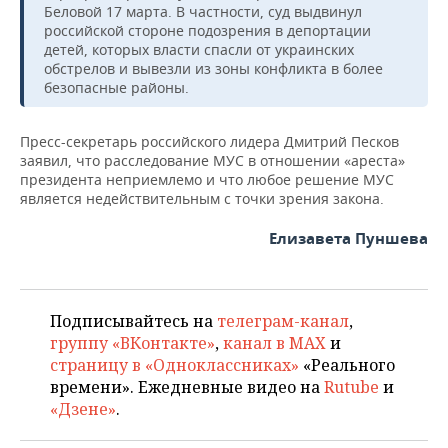
ВОДНЫЕ ВИДЫ СПОРТА
ОБРАЗОВАНИЕ
Беловой 17 марта. В частности, суд выдвинул
российской стороне подозрения в депортации
ХОККЕЙ С МЯЧОМ
ПРОИСШЕСТВИЯ
детей, которых власти спасли от украинских
обстрелов и вывезли из зоны конфликта в более
безопасные районы.
Пресс-секретарь российского лидера Дмитрий Песков
заявил, что расследование МУС в отношении «ареста»
президента неприемлемо и что любое решение МУС
является недействительным с точки зрения закона.
Елизавета Пуншева
Подписывайтесь на
телеграм-канал
,
группу «ВКонтакте»
,
канал в MAX
и
страницу в «Одноклассниках»
«Реального
времени». Ежедневные видео на
Rutube
и
«Дзене»
.