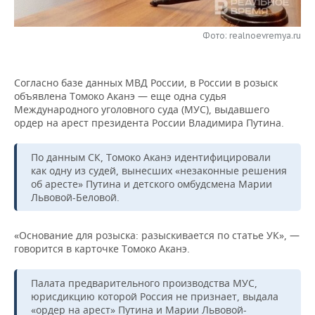
НЕФТЕХИМИЯ
РОЗНИЧНАЯ ТОРГОВЛЯ
НОВОСТИ ТЕХНОЛОГИЙ
МЕРОПРИЯТИЯ
НЕФТЬ
Фото: realnoevremya.ru
ТРАНСПОРТ
IT
НОВОСТИ МЕРОПРИЯТИЙ
СПОРТ
ОПК
Согласно базе данных МВД России, в России в розыск
УСЛУГИ
МЕДИА
ВЫЕЗДНАЯ РЕДАКЦИЯ
НОВОСТИ СПОРТА
ОБЩЕСТВО
объявлена Томоко Аканэ — еще одна судья
ЭНЕРГЕТИКА
Международного уголовного суда (МУС), выдавшего
ТЕЛЕКОММУНИКАЦИИ
БИЗНЕС-БРАНЧИ
ФУТБОЛ
НОВОСТИ ОБЩЕСТВА
ордер на арест президента России Владимира Путина.
ФОТОГАЛЕРЕЯ
ONLINE-КОНФЕРЕНЦИИ
ХОККЕЙ
ВЛАСТЬ
СЮЖЕТЫ
По данным СК, Томоко Аканэ идентифицировали
как одну из судей, вынесших «незаконные решения
об аресте» Путина и детского омбудсмена Марии
ОТКРЫТАЯ ЛЕКЦИЯ
БАСКЕТБОЛ
ИНФРАСТРУКТУРА
СПРАВОЧНИК
Львовой-Беловой.
ВОЛЕЙБОЛ
ИСТОРИЯ
СПИСОК ПЕРСОН
ПОЛНАЯ ВЕРСИЯ
«Основание для розыска: разыскивается по статье УК», —
говорится в карточке Томоко Аканэ.
КИБЕРСПОРТ
КУЛЬТУРА
СПИСОК КОМПАНИЙ
Палата предварительного производства МУС,
ФИГУРНОЕ КАТАНИЕ
МЕДИЦИНА
юрисдикцию которой Россия не признает, выдала
«ордер на арест» Путина и Марии Львовой-