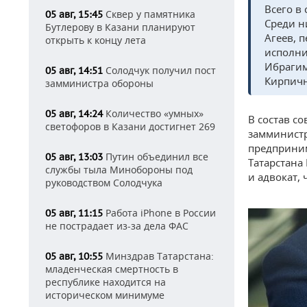
Всего в
Сквер у памятника
05 авг, 15:45
Среди н
Бутлерову в Казани планируют
Агеев, 
открыть к концу лета
исполни
Ибрагим
Солодчук получил пост
05 авг, 14:51
Кирпичн
замминистра обороны
Количество «умных»
05 авг, 14:24
В состав с
светофоров в Казани достигнет 269
замминистр
предприним
Путин объединил все
05 авг, 13:03
Татарстана
службы тыла Минобороны под
и адвокат,
руководством Солодчука
Работа iPhone в России
05 авг, 11:15
не пострадает из-за дела ФАС
Минздрав Татарстана:
05 авг, 10:55
младенческая смертность в
республике находится на
историческом минимуме