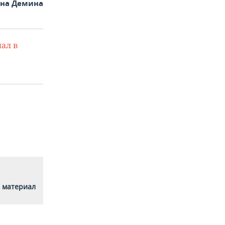
яна Демина
ал в
 материал