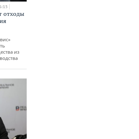
6:15
т отходы
ия
вис»
ть
ества из
водства