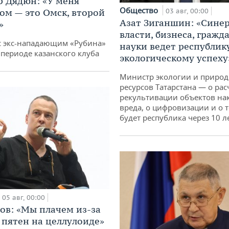
 Дядюн: «У меня
Общество
ом — это Омск, второй
03 авг, 00:00
Азат Зиганшин: «Сине
»
власти, бизнеса, гражд
с экс-нападающим «Рубина»
науки ведет республик
 периоде казанского клуба
экологическому успеху
Министр экологии и приро
ресурсов Татарстана — о рас
рекультивации объектов на
вреда, о цифровизации и о т
будет республика через 10 л
05 авг, 00:00
ов: «Мы плачем из-за
 пятен на целлулоиде»