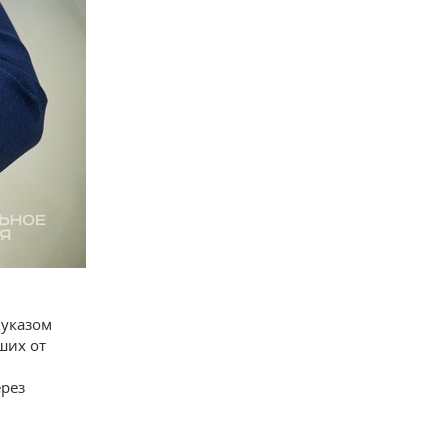
 указом
ших от
рез