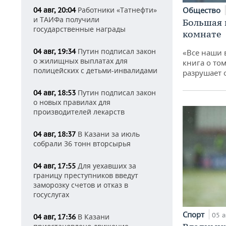
Работники «Татнефти»
Общество
04 авг, 20:04
и ТАИФа получили
Большая 
государственные награды
комнате
Путин подписал закон
04 авг, 19:34
«Все наши 
о жилищных выплатах для
книга о том
полицейских с детьми-инвалидами
разрушает
Путин подписал закон
04 авг, 18:53
о новых правилах для
производителей лекарств
В Казани за июль
04 авг, 18:37
собрали 36 тонн вторсырья
Для уехавших за
04 авг, 17:55
границу преступников введут
заморозку счетов и отказ в
госуслугах
Спорт
05 а
В Казани
04 авг, 17:36