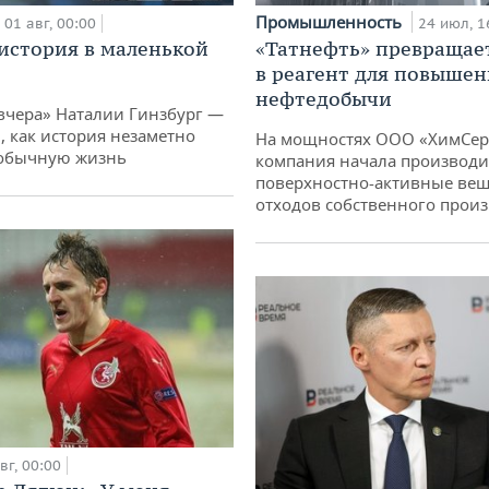
Промышленность
01 авг, 00:00
24 июл, 1
история в маленькой
«Татнефть» превращае
в реагент для повышен
нефтедобычи
вчера» Наталии Гинзбург —
, как история незаметно
На мощностях ООО «ХимСер
 обычную жизнь
компания начала производи
поверхностно-активные вещ
отходов собственного произ
вг, 00:00