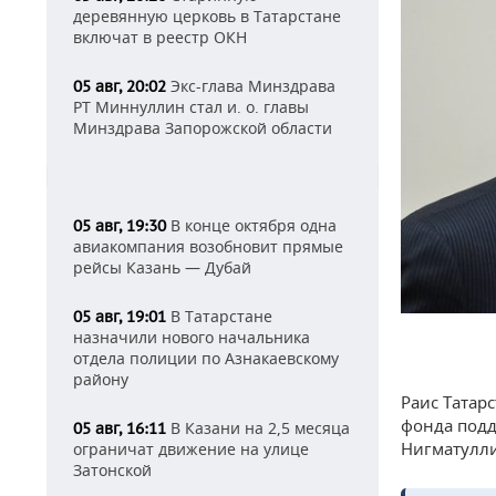
деревянную церковь в Татарстане
включат в реестр ОКН
Экс-глава Минздрава
05 авг, 20:02
РТ Миннуллин стал и. о. главы
Минздрава Запорожской области
В конце октября одна
05 авг, 19:30
авиакомпания возобновит прямые
рейсы Казань — Дубай
В Татарстане
05 авг, 19:01
назначили нового начальника
отдела полиции по Азнакаевскому
району
Раис Татар
фонда подд
В Казани на 2,5 месяца
05 авг, 16:11
Нигматулл
ограничат движение на улице
Затонской