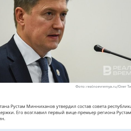
Фото: realnoevremya.ru/Олег Т
стана Рустам Минниханов утвердил состав совета республик
ержки. Его возглавил первый вице-премьер региона Рустам
ин.