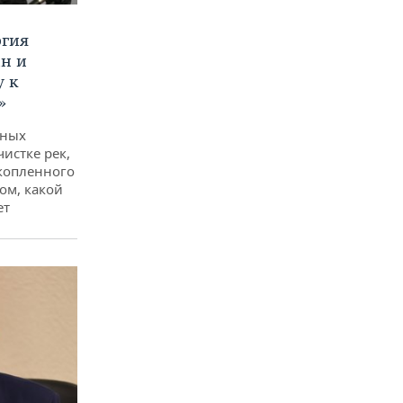
ргия
ан и
у к
»
дных
чистке рек,
копленного
ом, какой
ет