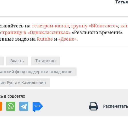
Тать
сывайтесь на
телеграм-канал
,
группу «ВКонтакте»
,
кан
страницу в «Одноклассниках»
«Реального времени».
евные видео на
Rutube
и
«Дзене»
.
Власть
Татарстан
канский фонд поддержки вкладчиков
лин Рустам Камильевич
ь в соцсетях
Распечатать