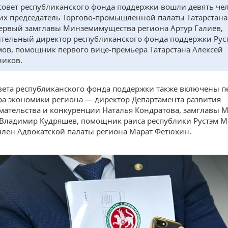
 совет республиканского фонда поддержки вошли девять чел
их председатель Торгово-промышленной палаты Татарстан
первый замглавы Минземимущества региона Артур Галиев,
тельный директор республиканского фонда поддержки Рус
ов, помощник первого вице-премьера Татарстана Алексей
иков.
овета республиканского фонда поддержки также включены 
а экономики региона — директор Департамента развития
ательства и конкуренции Наталья Кондратова, замглавы 
 Владимир Кудряшев, помощник раиса республики Рустэм М
 член Адвокатской палаты региона Марат Фетюхин.