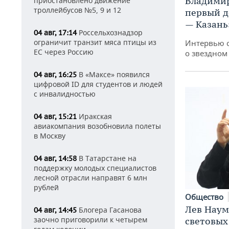
Владимир
приостановлено движение
троллейбусов №5, 9 и 12
первый д
— Казань
Россельхознадзор
04 авг, 17:14
ограничит транзит мяса птицы из
Интервью 
ЕС через Россию
о звездном
В «Максе» появился
04 авг, 16:25
цифровой ID для студентов и людей
с инвалидностью
Иракская
04 авг, 15:21
авиакомпания возобновила полеты
в Москву
В Татарстане на
04 авг, 14:58
поддержку молодых специалистов
лесной отрасли направят 6 млн
рублей
Общество
Лев Наум
Блогера Гасанова
04 авг, 14:45
заочно приговорили к четырем
световых