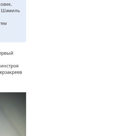
овек.
а Шамиль
тем
первый
Минстроя
ерзакреев