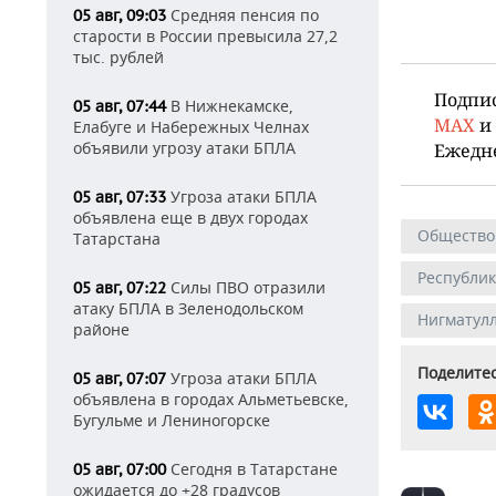
Средняя пенсия по
05 авг, 09:03
старости в России превысила 27,2
тыс. рублей
Подпи
В Нижнекамске,
05 авг, 07:44
MAX
и
Елабуге и Набережных Челнах
объявили угрозу атаки БПЛА
Ежедн
Угроза атаки БПЛА
05 авг, 07:33
объявлена еще в двух городах
Общество
Татарстана
Республи
Силы ПВО отразили
05 авг, 07:22
атаку БПЛА в Зеленодольском
Нигматул
районе
Поделитес
Угроза атаки БПЛА
05 авг, 07:07
объявлена в городах Альметьевске,
Бугульме и Лениногорске
Сегодня в Татарстане
05 авг, 07:00
ожидается до +28 градусов