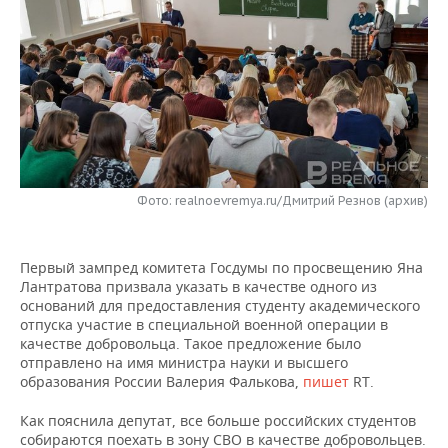
НЕФТЕХИМИЯ
РОЗНИЧНАЯ ТОРГОВЛЯ
НОВОСТИ ТЕХНОЛОГИЙ
МЕРОПРИЯТИЯ
НЕФТЬ
ТРАНСПОРТ
IT
НОВОСТИ МЕРОПРИЯТИЙ
СПОРТ
ОПК
УСЛУГИ
МЕДИА
ВЫЕЗДНАЯ РЕДАКЦИЯ
НОВОСТИ СПОРТА
ОБЩЕСТВО
ЭНЕРГЕТИКА
ТЕЛЕКОММУНИКАЦИИ
БИЗНЕС-БРАНЧИ
ФУТБОЛ
НОВОСТИ ОБЩЕСТВА
ФОТОГАЛЕРЕЯ
Фото: realnoevremya.ru/Дмитрий Резнов (архив)
ONLINE-КОНФЕРЕНЦИИ
ХОККЕЙ
ВЛАСТЬ
СЮЖЕТЫ
ОТКРЫТАЯ ЛЕКЦИЯ
БАСКЕТБОЛ
ИНФРАСТРУКТУРА
СПРАВОЧНИК
Первый зампред комитета Госдумы по просвещению Яна
Лантратова призвала указать в качестве одного из
оснований для предоставления студенту академического
ВОЛЕЙБОЛ
ИСТОРИЯ
СПИСОК ПЕРСОН
ПОЛНАЯ ВЕРСИЯ
отпуска участие в специальной военной операции в
качестве добровольца. Такое предложение было
КИБЕРСПОРТ
КУЛЬТУРА
СПИСОК КОМПАНИЙ
отправлено на имя министра науки и высшего
образования России Валерия Фалькова,
пишет
RT.
ФИГУРНОЕ КАТАНИЕ
МЕДИЦИНА
Как пояснила депутат, все больше российских студентов
собираются поехать в зону СВО в качестве добровольцев.