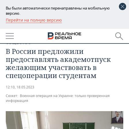
Вы были автоматически перенаправлены на мобильную
версию.
Перейти на полную версию
РЕГИОНЫ
БАШКОРТОСТАН
НОВОСТИ
ОБЩЕСТВО
ТАТАРСТАН
АНАЛИТИКА
В России предложили
предоставлять академотпуск
УДМУРТИЯ
НОВОСТИ АНАЛИТИКИ
ЭКОНОМИКА
желающим участвовать в
спецоперации студентам
ДЕКЛАРАЦИИ О ДОХОДАХ
НОВОСТИ ЭКОНОМИКИ
ПРОМЫШЛЕННОСТЬ
КОРОЛИ ГОСЗАКАЗА ПФО
ФИНАНСЫ
НОВОСТИ
НЕДВИЖИМОСТЬ
12:10, 18.05.2023
ПРОМЫШЛЕННОСТИ
Сюжет:
Военная операция на Украине: только проверенная
ВУЗЫ ТАТАРСТАНА
БАНКИ
НОВОСТИ НЕДВИЖИМОСТИ
АВТО
информация
АГРОПРОМ
КОМУ ПРИНАДЛЕЖАТ
БЮДЖЕТ
НОВОСТИ АВТО
БИЗНЕС
ТОРГОВЫЕ ЦЕНТРЫ
МАШИНОСТРОЕНИЕ
ТАТАРСТАНА
ИНВЕСТИЦИИ
НОВОСТИ БИЗНЕСА
ТЕХНОЛОГИИ