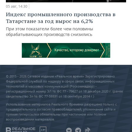
05 авг, 14:30
Индекс промышленного производства в
Татарстане за год вырос на 6,2%
При этом показатели более чем половины
обрабатывающих производств снизились
© 2015 - 2026 Сетевое издание «Реальное время» Зарегистрировано
Федеральной службой по надзору в сфере связи, информационных
технологий и массовых коммуникаций (Роскомнадзор) –
регистрационный номер ЭЛ № ФС 77 - 79627 от 18 декабря 2020 г. (ранее
свидетельство Эл № ФС 77-59331 от 18 сентября 2014 г.)
Использование материалов Реального Времени разрешено только с
предварительного согласия правообладателей, упоминание сайта и
прямая гиперссылка обязательны при частичном или полном
воспроизведении материалов.
18+