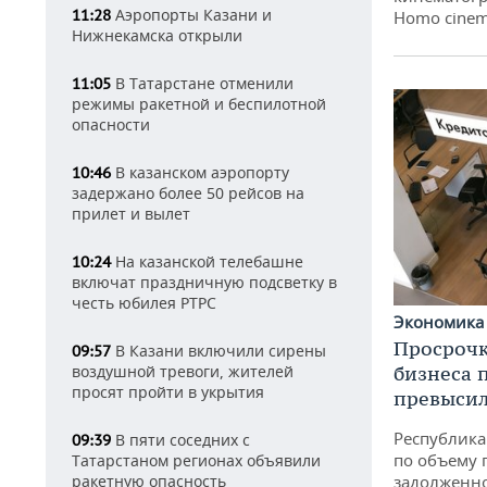
Аэропорты Казани и
11:28
Homo cinem
Нижнекамска открыли
В Татарстане отменили
11:05
режимы ракетной и беспилотной
опасности
В казанском аэропорту
10:46
задержано более 50 рейсов на
прилет и вылет
На казанской телебашне
10:24
включат праздничную подсветку в
честь юбилея РТРС
Экономик
Просрочк
В Казани включили сирены
09:57
воздушной тревоги, жителей
бизнеса 
просят пройти в укрытия
превысил
Республика 
В пяти соседних с
09:39
по объему 
Татарстаном регионах объявили
ракетную опасность
задолженн