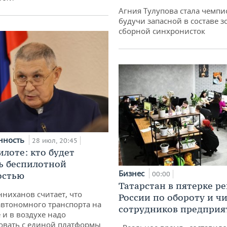
Агния Тулупова стала чемпи
будучи запасной в составе з
сборной синхронисток
нность
28 июл, 20:45
илоте: кто будет
ь беспилотной
Бизнес
остью
00:00
Татарстан в пятерке р
ниханов считает, что
России по обороту и ч
втономного транспорта на
сотрудников предприя
 и в воздухе надо
овать с единой платформы