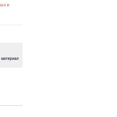
ал в
 материал