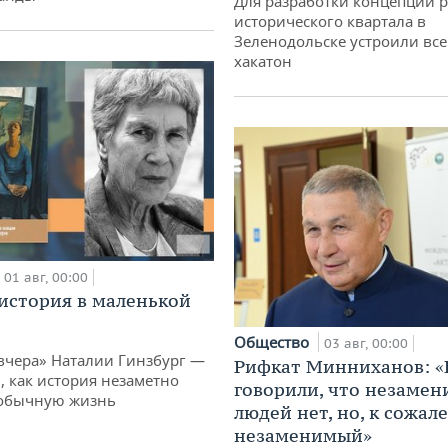
Для разработки концепции 
исторического квартала в
Зеленодольске устроили вс
хакатон
01 авг, 00:00
история в маленькой
Общество
03 авг, 00:00
вчера» Наталии Гинзбург —
Рифкат Минниханов: «
, как история незаметно
говорили, что незаме
 обычную жизнь
людей нет, но, к сожал
незаменимый»