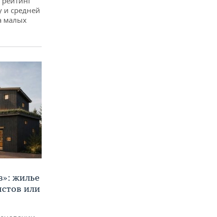
 рейтинг
у и средней
а малых
в»: жилье
истов или