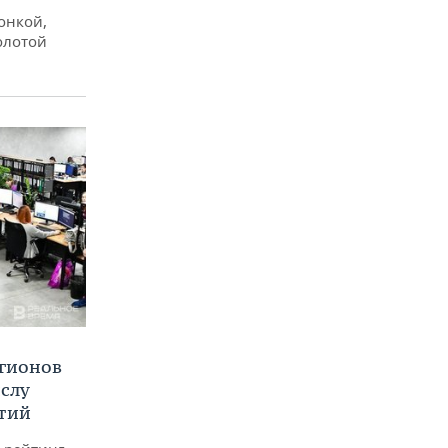
онкой,
олотой
егионов
ислу
тий