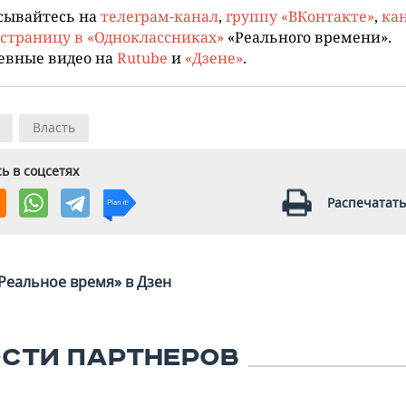
сывайтесь на
телеграм-канал
,
группу «ВКонтакте»
,
кан
страницу в «Одноклассниках»
«Реального времени».
евные видео на
Rutube
и
«Дзене»
.
Власть
ь в соцсетях
Распечатать
Реальное время» в Дзен
СТИ ПАРТНЕРОВ