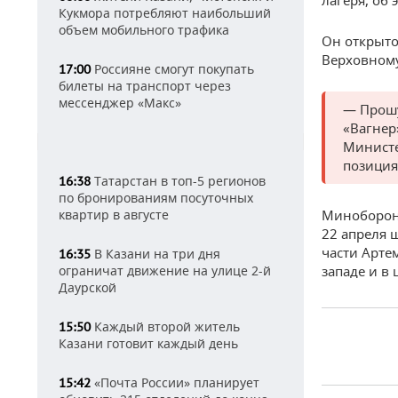
лагеря, об
Кукмора потребляют наибольший
объем мобильного трафика
Он открыто
Верховном
Россияне смогут покупать
17:00
билеты на транспорт через
мессенджер «Макс»
— Прошу
«Вагнер
Министе
позиция
Татарстан в топ-5 регионов
16:38
по бронированиям посуточных
квартир в августе
Минобороны
22 апреля 
части Арте
В Казани на три дня
16:35
ограничат движение на улице 2-й
западе и в
Даурской
Каждый второй житель
15:50
Казани готовит каждый день
«Почта России» планирует
15:42