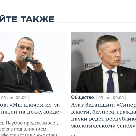
ЙТЕ ТАКЖЕ
Общество
05 авг, 00:00
03 авг, 00:00
ов: «Мы плачем из-за
Азат Зиганшин: «Сине
 пятен на целлулоиде»
власти, бизнеса, гражд
науки ведет республик
ев Наумов предсказывает,
экологическому успеху
apiens под влиянием
афа станет (или уже стал)