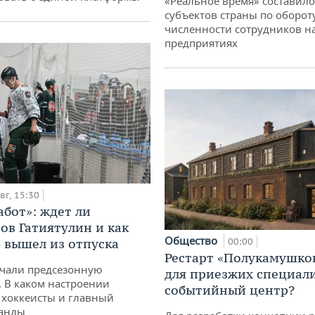
«Реальное время» составило
субъектов страны по оборот
численности сотрудников н
предприятиях
вг, 15:30
абот»: ждет ли
ов Гатиятулин и как
Общество
» вышел из отпуска
00:00
Рестарт «Полукамушко
чали предсезонную
для приезжих специал
. В каком настроении
событийный центр?
хоккеисты и главный
манды