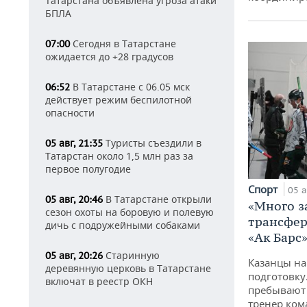
Татарстана объявлена угроза атаки
БПЛА
Сегодня в Татарстане
07:00
ожидается до +28 градусов
В Татарстане с 06.05 мск
06:52
действует режим беспилотной
опасности
Туристы съездили в
05 авг, 21:35
Татарстан около 1,5 млн раз за
первое полугодие
Спорт
05 а
В Татарстане открыли
05 авг, 20:46
«Много з
сезон охоты на боровую и полевую
трансфер
дичь с подружейными собаками
«Ак Барс
Старинную
05 авг, 20:26
Казанцы на
деревянную церковь в Татарстане
подготовку
включат в реестр ОКН
пребывают 
тренер ко