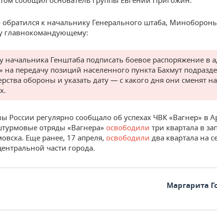
 этом сообщил основатель группы Евгений Пригожин.
 обратился к начальнику Генерального штаба, Миноборон
у главнокомандующему:
 начальника Генштаба подписать боевое распоряжение в а
» на передачу позиций населенного пункта Бахмут подразд
рства обороны и указать дату — с какого дня они сменят на
х.
 России регулярно сообщало об успехах ЧВК «Вагнер» в А
штурмовые отряды «Вагнера»
освободили
три квартала в з
мовска. Еще ранее, 17 апреля,
освободили
два квартала на с
 центральной части города.
Маргарита Г