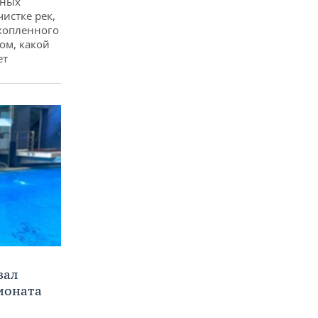
дных
чистке рек,
копленного
ом, какой
ет
вал
ионата