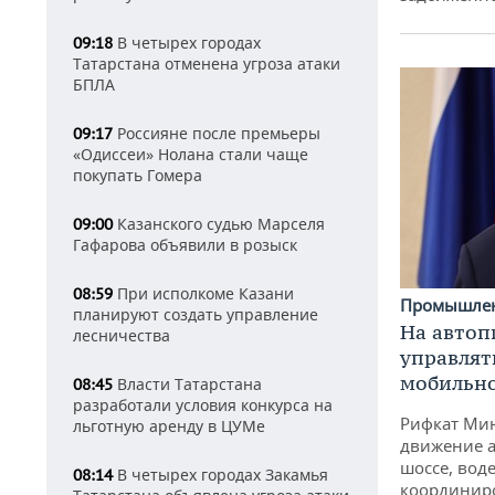
В четырех городах
09:18
Татарстана отменена угроза атаки
БПЛА
Россияне после премьеры
09:17
«Одиссеи» Нолана стали чаще
покупать Гомера
Казанского судью Марселя
09:00
Гафарова объявили в розыск
При исполкоме Казани
08:59
Промышле
планируют создать управление
На автоп
лесничества
управлят
мобильн
Власти Татарстана
08:45
разработали условия конкурса на
Рифкат Мин
льготную аренду в ЦУМе
движение а
шоссе, воде
В четырех городах Закамья
08:14
координир