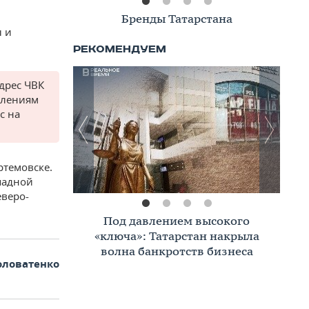
Книжная полка
ы и
дрес ЧВК
елениям
с на
ртемовске.
ападной
еверо-
Премиальное жилье в Казани:
тренды, критерии, покупатели в
2026 году
оловатенко