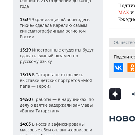
обновить 215 отделений до конца
Подпи
года
MAX
и
Ежедн
Экранизация «А зори здесь
15:34
тихие» сделала Карелию самым
кинематографичным регионом
России
Общество
Иностранные студенты будут
15:29
сдавать единый экзамен по
Поделитес
русскому языку
В Татарстане открылись
15:16
выставки детских портретов «Мой
папа — Герой»
«
С работы — в наручниках: по
14:50
делу о взятке задержали замглавы
«Банка Татарстан»
НОВО
В России зафиксированы
14:05
массовые сбои онлайн-сервисов и