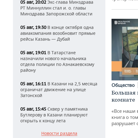
Экс-глава Минздрава
05 авг, 20:02
РТ Миннуллин стал и. о. главы
Минздрава Запорожской области
В конце октября одна
05 авг, 19:30
авиакомпания возобновит прямые
рейсы Казань — Дубай
В Татарстане
05 авг, 19:01
назначили нового начальника
отдела полиции по Азнакаевскому
району
В Казани на 2,5 месяца
05 авг, 16:11
Общество
ограничат движение на улице
Большая 
Затонской
комнате
Сквер у памятника
05 авг, 15:45
«Все наши 
Бутлерову в Казани планируют
книга о том
открыть к концу лета
разрушает
Новости раздела