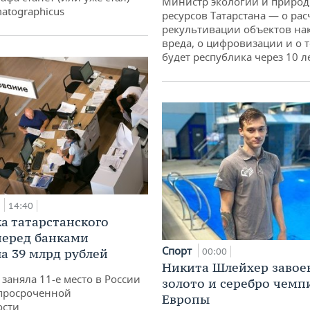
Министр экологии и приро
atographicus
ресурсов Татарстана — о рас
рекультивации объектов на
вреда, о цифровизации и о т
будет республика через 10 л
а
14:40
а татарстанского
перед банками
Спорт
а 39 млрд рублей
00:00
Никита Шлейхер завое
заняла 11-е место в России
золото и серебро чемп
просроченной
Европы
ости