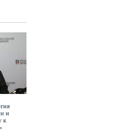
ргия
ан и
у к
»