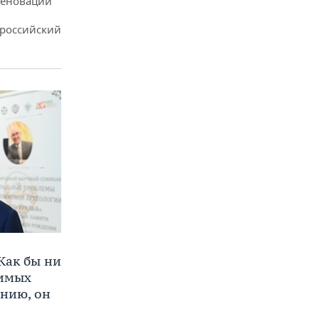
реновации
ероссийский
Как бы ни
нимых
ению, он