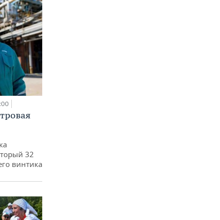
:00
етровая
ка
оторый 32
его винтика