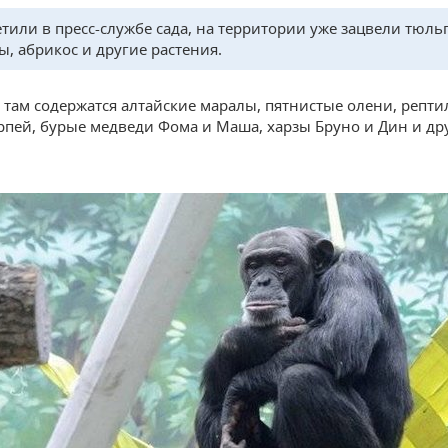
етили в пресс-службе сада, на территории уже зацвели тюль
ы, абрикос и другие растения.
, там содержатся алтайские маралы, пятнистые олени, репт
рпей, бурые медведи Фома и Маша, харзы Бруно и Дин и др