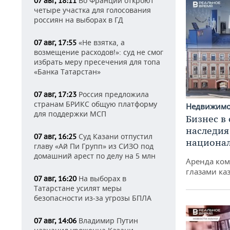
Во Франции откроют
07 авг, 18:11
четыре участка для голосования
россиян на выборах в ГД
«Не взятка, а
07 авг, 17:55
возмещение расходов!»: суд не смог
избрать меру пресечения для топа
«Банка Татарстан»
Россия предложила
07 авг, 17:23
странам БРИКС общую платформу
Недвижим
для поддержки МСП
Бизнес в
наследия
Суд Казани отпустил
07 авг, 16:25
национа
главу «Ай Пи Групп» из СИЗО под
домашний арест по делу на 5 млн
Аренда ко
глазами ка
На выборах в
07 авг, 16:20
Татарстане усилят меры
безопасности из-за угрозы БПЛА
Владимир Путин
07 авг, 14:06