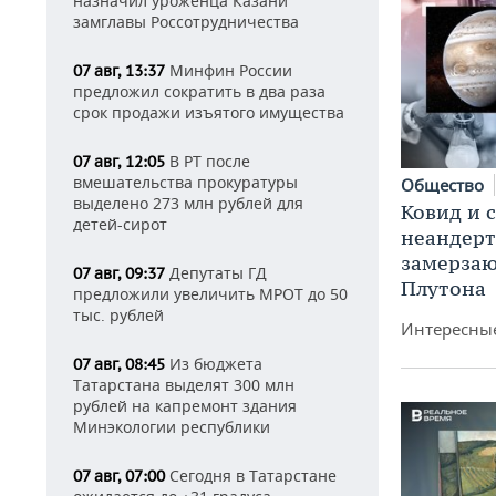
назначил уроженца Казани
замглавы Россотрудничества
Минфин России
07 авг, 13:37
предложил сократить в два раза
срок продажи изъятого имущества
В РТ после
07 авг, 12:05
вмешательства прокуратуры
Общество
выделено 273 млн рублей для
Ковид и 
детей-сирот
неандерт
замерза
Депутаты ГД
07 авг, 09:37
Плутона
предложили увеличить МРОТ до 50
тыс. рублей
Интересные
Из бюджета
07 авг, 08:45
Татарстана выделят 300 млн
рублей на капремонт здания
Минэкологии республики
Сегодня в Татарстане
07 авг, 07:00