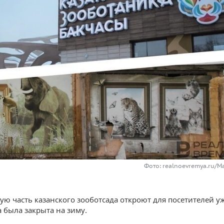
Фото: realnoevremya.ru/М
ую часть казанского зооботсада откроют для посетителей у
а была закрыта на зиму.