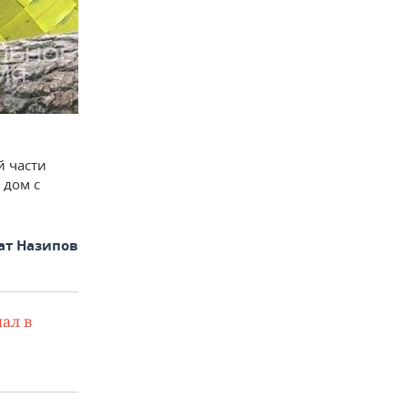
й части
 дом с
ат Назипов
ал в