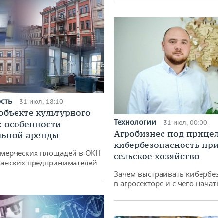
ость
31 июл, 18:10
 объекте культурного
Технологии
: особенности
31 июл, 00:00
Агробизнес под прицел
льной аренды
кибербезопасность при
ммерческих площадей в ОКН
сельское хозяйство
занских предпринимателей
Зачем выстраивать кибербе
в агросекторе и с чего начат