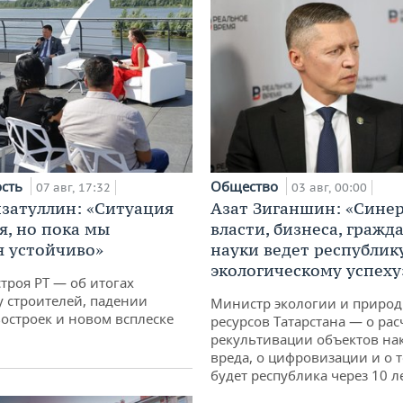
ость
Общество
07 авг, 17:32
03 авг, 00:00
затуллин: «Ситуация
Азат Зиганшин: «Сине
я, но пока мы
власти, бизнеса, гражд
 устойчиво»
науки ведет республик
экологическому успеху
троя РТ — об итогах
у строителей, падении
Министр экологии и приро
остроек и новом всплеске
ресурсов Татарстана — о рас
рекультивации объектов на
вреда, о цифровизации и о т
будет республика через 10 л