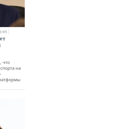
0:45
ет
й
, что
спорта на
о
платформы