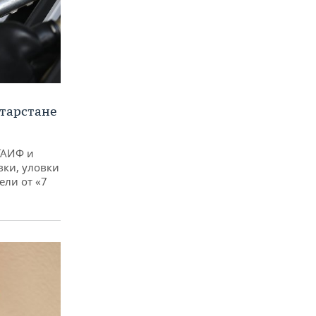
тарстане
ТАИФ и
вки, уловки
ли от «7