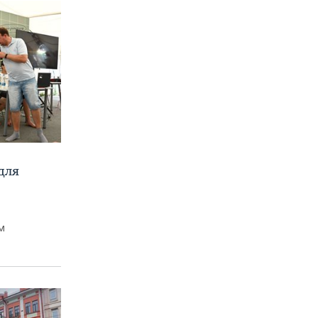
для
м