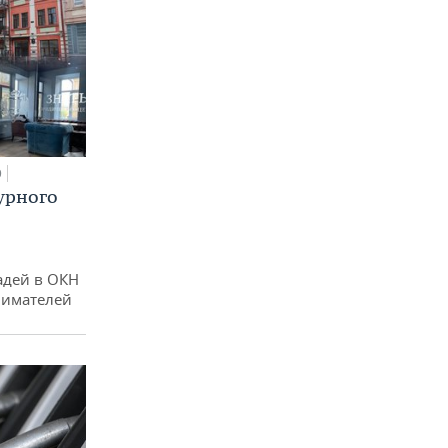
0
урного
адей в ОКН
нимателей