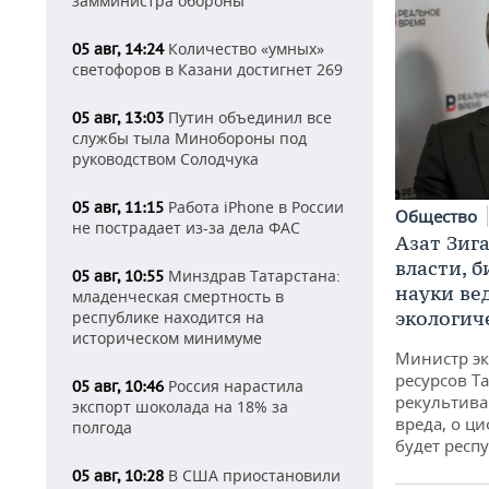
замминистра обороны
Количество «умных»
05 авг, 14:24
светофоров в Казани достигнет 269
Путин объединил все
05 авг, 13:03
службы тыла Минобороны под
руководством Солодчука
Работа iPhone в России
05 авг, 11:15
Общество
не пострадает из-за дела ФАС
Азат Зиг
власти, б
Минздрав Татарстана:
05 авг, 10:55
науки ве
младенческая смертность в
экологич
республике находится на
историческом минимуме
Министр э
ресурсов Та
Россия нарастила
05 авг, 10:46
рекультива
экспорт шоколада на 18% за
вреда, о ц
полгода
будет респу
В США приостановили
05 авг, 10:28