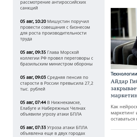
рассмотрение антироссийских
санкций
Мишустин поручил
05 авг, 10:20
провести совещания с бизнесом
для роста производительности
труда
Глава Морской
05 авг, 09:35
коллегии РФ провел переговоры с
бразильским министром обороны
Технологи
Средняя пенсия по
05 авг, 09:03
Айдар Ги
старости в России превысила 27,2
закрывае
тыс. рублей
маркетин
В Нижнекамске,
05 авг, 07:44
Как нейрос
Елабуге и Набережных Челнах
маркетинг 
объявили угрозу атаки БПЛА
оставаться
Угроза атаки БПЛА
05 авг, 07:33
объявлена еще в двух городах