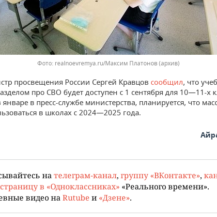
Фото: realnoevremya.ru/Максим Платонов (архив)
стр просвещения России Сергей Кравцов
сообщил
, что уче
азделом про СВО будет доступен с 1 сентября для 10—11-х к
 январе в пресс-службе министерства, планируется, что мас
льзоваться в школах с 2024—2025 года.
Айр
сывайтесь на
телеграм-канал
,
группу «ВКонтакте»
,
кан
страницу в «Одноклассниках»
«Реального времени».
евные видео на
Rutube
и
«Дзене»
.