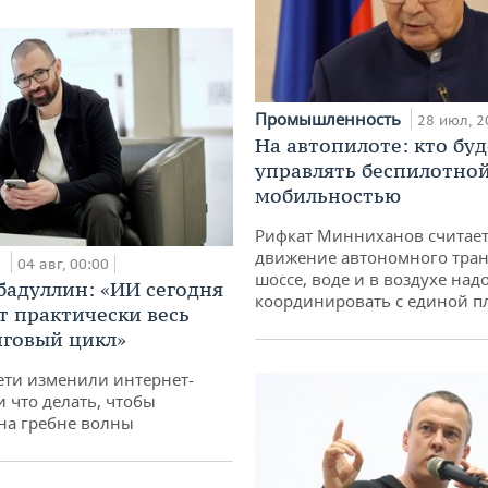
Промышленность
28 июл, 2
На автопилоте: кто буд
управлять беспилотно
мобильностью
Рифкат Минниханов считает
движение автономного тран
и
04 авг, 00:00
шоссе, воде и в воздухе над
бадуллин: «ИИ сегодня
координировать с единой 
т практически весь
говый цикл»
ети изменили интернет-
и что делать, чтобы
 на гребне волны