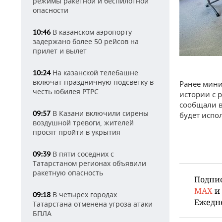
режимы ракетной и беспилотной
опасности
В казанском аэропорту
10:46
задержано более 50 рейсов на
прилет и вылет
На казанской телебашне
10:24
включат праздничную подсветку в
Ранее мини
честь юбилея РТРС
истории с р
сообщали в
В Казани включили сирены
09:57
будет испо
воздушной тревоги, жителей
просят пройти в укрытия
В пяти соседних с
09:39
Татарстаном регионах объявили
ракетную опасность
Подпи
MAX
и
В четырех городах
09:18
Ежедн
Татарстана отменена угроза атаки
БПЛА