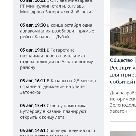
Экс-глава Минздрава
05 авг, 20:02
РТ Миннуллин стал и. о. главы
Минздрава Запорожской области
В конце октября одна
05 авг, 19:30
авиакомпания возобновит прямые
рейсы Казань — Дубай
В Татарстане
05 авг, 19:01
назначили нового начальника
Общество
отдела полиции по Азнакаевскому
Рестарт 
району
для прие
В Казани на 2,5 месяца
05 авг, 16:11
событий
ограничат движение на улице
Затонской
Для разраб
историческ
Зеленодоль
Сквер у памятника
05 авг, 15:45
хакатон
Бутлерову в Казани планируют
открыть к концу лета
Солодчук получил пост
05 авг, 14:51