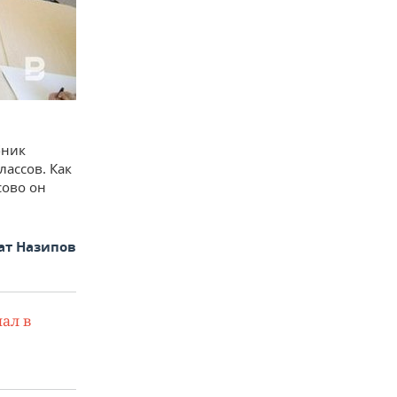
бник
лассов. Как
сово он
ат Назипов
ал в