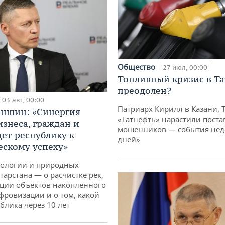
Общество
27 июл, 00:00
Топливный кризис в Та
преодолен?
03 авг, 00:00
Патриарх Кирилл в Казани, 
аншин: «Синергия
«Татнефть» нарастили поста
изнеса, граждан и
мошенников — события неде
дет республику к
дней»
ескому успеху»
кологии и природных
тарстана — о расчистке рек,
ции объектов накопленного
ифровизации и о том, какой
блика через 10 лет