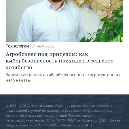
Технологии
31 июл, 00:00
Агробизнес под прицелом: как
кибербезопасность приходит в сельское
хозяйство
Зачем выстраивать кибербезопасность в агросекторе и с
чего начать
© 2015 - 2026 Сетевое издание «Реальное время» Зарегистрировано
Федеральной службой по надзору в сфере связи, информационных
технологий и массовых коммуникаций (Роскомнадзор) –
регистрационный номер ЭЛ № ФС 77 - 79627 от 18 декабря 2020 г. (ранее
свидетельство Эл № ФС 77-59331 от 18 сентября 2014 г.)