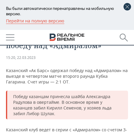
Вы были автоматически перенаправлены на мобильную
версию.
Перейти на полную версию
РЕГИОНЫ
СПОРТ
Казанский «Ак Барс» одержал
БАШКОРТОСТАН
НОВОСТИ
победу над «Адмиралом»
ТАТАРСТАН
АНАЛИТИКА
15:20, 22.03.2023
УДМУРТИЯ
НОВОСТИ АНАЛИТИКИ
ЭКОНОМИКА
Казанский «Ак Барс» одержал победу над «Адмиралом» на
выезде в четвертом матче второго раунда Кубка
ДЕКЛАРАЦИИ О ДОХОДАХ
НОВОСТИ ЭКОНОМИКИ
ПРОМЫШЛЕННОСТЬ
Гагарина. Счет игры — 2:1 ОТ.
КОРОЛИ ГОСЗАКАЗА ПФО
ФИНАНСЫ
НОВОСТИ
НЕДВИЖИМОСТЬ
ПРОМЫШЛЕННОСТИ
Победу казанцам принесла шайба Александра
Радулова в овертайме. В основное время у
ВУЗЫ ТАТАРСТАНА
БАНКИ
НОВОСТИ НЕДВИЖИМОСТИ
АВТО
казанцев забил Кирилл Семенов, у хозяев льда
АГРОПРОМ
забил Либор Шулак.
КОМУ ПРИНАДЛЕЖАТ
БЮДЖЕТ
НОВОСТИ АВТО
БИЗНЕС
ТОРГОВЫЕ ЦЕНТРЫ
МАШИНОСТРОЕНИЕ
ТАТАРСТАНА
Казанский клуб ведет в серии с «Адмиралом» со счетом 3-
ИНВЕСТИЦИИ
НОВОСТИ БИЗНЕСА
ТЕХНОЛОГИИ