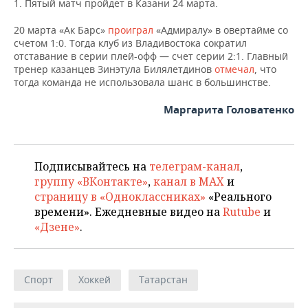
1. Пятый матч пройдет в Казани 24 марта.
НЕФТЕХИМИЯ
РОЗНИЧНАЯ ТОРГОВЛЯ
НОВОСТИ ТЕХНОЛОГИЙ
МЕРОПРИЯТИЯ
20 марта «Ак Барс»
проиграл
«Адмиралу» в овертайме со
НЕФТЬ
счетом 1:0. Тогда клуб из Владивостока сократил
отставание в серии плей-офф — счет серии 2:1. Главный
ТРАНСПОРТ
IT
НОВОСТИ МЕРОПРИЯТИЙ
СПОРТ
ОПК
тренер казанцев Зинэтула Билялетдинов
отмечал
, что
тогда команда не использовала шанс в большинстве.
УСЛУГИ
МЕДИА
ВЫЕЗДНАЯ РЕДАКЦИЯ
НОВОСТИ СПОРТА
ОБЩЕСТВО
ЭНЕРГЕТИКА
Маргарита Головатенко
ТЕЛЕКОММУНИКАЦИИ
БИЗНЕС-БРАНЧИ
ФУТБОЛ
НОВОСТИ ОБЩЕСТВА
ФОТОГАЛЕРЕЯ
ONLINE-КОНФЕРЕНЦИИ
ХОККЕЙ
ВЛАСТЬ
СЮЖЕТЫ
Подписывайтесь на
телеграм-канал
,
группу «ВКонтакте»
,
канал в MAX
и
ОТКРЫТАЯ ЛЕКЦИЯ
БАСКЕТБОЛ
ИНФРАСТРУКТУРА
СПРАВОЧНИК
страницу в «Одноклассниках»
«Реального
времени». Ежедневные видео на
Rutube
и
ВОЛЕЙБОЛ
ИСТОРИЯ
СПИСОК ПЕРСОН
ПОЛНАЯ ВЕРСИЯ
«Дзене»
.
КИБЕРСПОРТ
КУЛЬТУРА
СПИСОК КОМПАНИЙ
ФИГУРНОЕ КАТАНИЕ
МЕДИЦИНА
Спорт
Хоккей
Татарстан