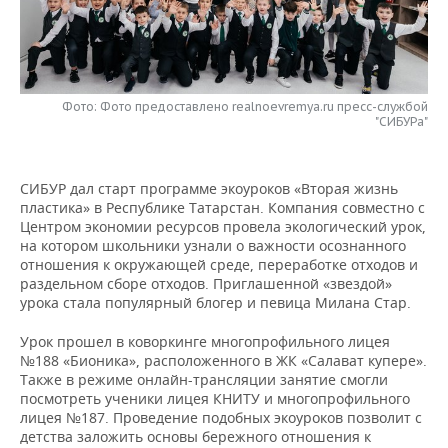
НЕФТЕХИМИЯ
РОЗНИЧНАЯ ТОРГОВЛЯ
НОВОСТИ ТЕХНОЛОГИЙ
МЕРОПРИЯТИЯ
НЕФТЬ
ТРАНСПОРТ
IT
НОВОСТИ МЕРОПРИЯТИЙ
СПОРТ
ОПК
Фото: Фото предоставлено realnoevremya.ru пресс-службой
"СИБУРа"
УСЛУГИ
МЕДИА
ВЫЕЗДНАЯ РЕДАКЦИЯ
НОВОСТИ СПОРТА
ОБЩЕСТВО
ЭНЕРГЕТИКА
ТЕЛЕКОММУНИКАЦИИ
БИЗНЕС-БРАНЧИ
ФУТБОЛ
НОВОСТИ ОБЩЕСТВА
ФОТОГАЛЕРЕЯ
СИБУР дал старт программе экоуроков «Вторая жизнь
пластика» в Республике Татарстан. Компания совместно с
ONLINE-КОНФЕРЕНЦИИ
ХОККЕЙ
ВЛАСТЬ
СЮЖЕТЫ
Центром экономии ресурсов провела экологический урок,
на котором школьники узнали о важности осознанного
отношения к окружающей среде, переработке отходов и
ОТКРЫТАЯ ЛЕКЦИЯ
БАСКЕТБОЛ
ИНФРАСТРУКТУРА
СПРАВОЧНИК
раздельном сборе отходов. Приглашенной «звездой»
урока стала популярный блогер и певица Милана Стар.
ВОЛЕЙБОЛ
ИСТОРИЯ
СПИСОК ПЕРСОН
ПОЛНАЯ ВЕРСИЯ
Урок прошел в коворкинге многопрофильного лицея
КИБЕРСПОРТ
КУЛЬТУРА
СПИСОК КОМПАНИЙ
№188 «Бионика», расположенного в ЖК «Салават купере».
Также в режиме онлайн-трансляции занятие смогли
посмотреть ученики лицея КНИТУ и многопрофильного
ФИГУРНОЕ КАТАНИЕ
МЕДИЦИНА
лицея №187. Проведение подобных экоуроков позволит с
детства заложить основы бережного отношения к