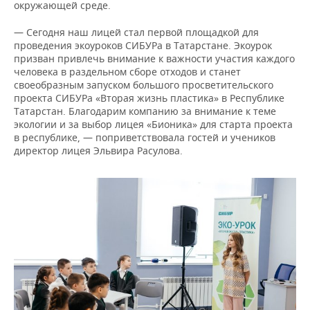
ВОДНЫЕ ВИДЫ СПОРТА
ОБРАЗОВАНИЕ
окружающей среде.
— Сегодня наш лицей стал первой площадкой для
ХОККЕЙ С МЯЧОМ
ПРОИСШЕСТВИЯ
проведения экоуроков СИБУРа в Татарстане. Экоурок
призван привлечь внимание к важности участия каждого
человека в раздельном сборе отходов и станет
своеобразным запуском большого просветительского
проекта СИБУРа «Вторая жизнь пластика» в Республике
Татарстан. Благодарим компанию за внимание к теме
экологии и за выбор лицея «Бионика» для старта проекта
в республике, — поприветствовала гостей и учеников
директор лицея Эльвира Расулова.