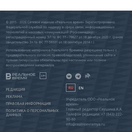
© 2015 - 2026 Сетевое издание «Реальное время» Зарегистрировано
Федеральной службой по надзору в сфере связи, информационных
технологий и массовых коммуникаций (Роскомнадзор) –
регистрационный номер ЭЛ № ФС 77 - 79627 от 18 декабря 2020 г. (ранее
свидетельство Эл № ФС 77-59331 от 18 сентября 2014 г.)
Использование материалов Реального Времени разрешено только с
предварительного согласия правообладателей, упоминание сайта и
прямая гиперссылка обязательны при частичном или полном
воспроизведении материалов.
18+
RU
EN
РЕДАКЦИЯ
РЕКЛАМА
Учредитель ООО «Реальное
ПРАВОВАЯ ИНФОРМАЦИЯ
время»
Главный редактор Саушина А.А.
ПОЛИТИКА О ПЕРСОНАЛЬНЫХ
Телефон редакции: +7 (843) 222-
ДАННЫХ
90-80
info@realnoevremya.ru