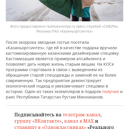
Фото предоставлено realnoevremya.ru пресс-службой «СИБУРа».
Реклама ПАО «Казаньоргсинтез»
После экоурока звездная гостья посетила
«Казаньоргсинтез», где ей в качестве подарка вручили
кастомизированную казанскими дизайнерами спецовку.
Кастомизация является примером апсайклинга и
позволяет дать новую жизнь старым вещам. На КОСе
программа стартовала в связи с выведением из
обращения старой спецодежды и заменой ее на более
современную. Так предприятие демонстрирует
экологический подход и увековечивает спецовки в
истории. Один из таких экземпляров в подарок
получил
и
раис Республики Татарстан Рустам Минниханов.
Подписывайтесь на
телеграм-канал
,
группу «ВКонтакте»
,
канал в MAX
и
страницу в «Одноклассниках»
«Реального