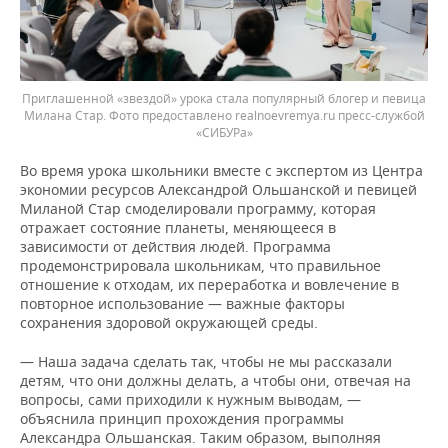
Приглашенной «звездой» урока стала популярный блогер и певица
Милана Стар. Фото предоставлено realnoevremya.ru пресс-службой
«СИБУРа»
Во время урока школьники вместе с экспертом из Центра
экономии ресурсов Александрой Ольшанской и певицей
Миланой Стар смоделировали программу, которая
отражает состояние планеты, меняющееся в
зависимости от действия людей. Программа
продемонстрировала школьникам, что правильное
отношение к отходам, их переработка и вовлечение в
повторное использование — важные факторы
сохранения здоровой окружающей среды.
— Наша задача сделать так, чтобы не мы рассказали
детям, что они должны делать, а чтобы они, отвечая на
вопросы, сами приходили к нужным выводам, —
объяснила принцип прохождения программы
Александра Ольшанская. Таким образом, выполняя