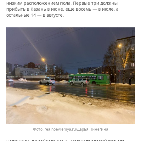
ВОДНЫЕ ВИДЫ СПОРТА
ОБРАЗОВАНИЕ
низким расположением пола. Первые три должны
прибыть в Казань в июне, еще восемь — в июле, а
остальные 14 — в августе.
ХОККЕЙ С МЯЧОМ
ПРОИСШЕСТВИЯ
Фото: realnoevremya.ru/Дарья Пинегина