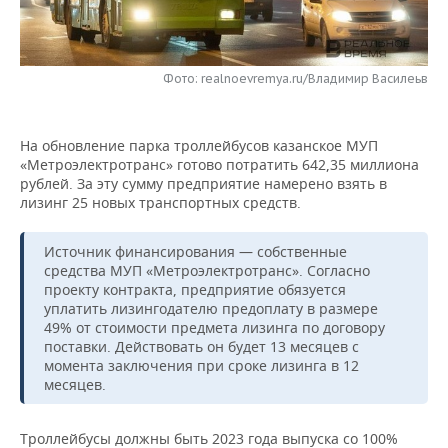
НЕФТЕХИМИЯ
РОЗНИЧНАЯ ТОРГОВЛЯ
НОВОСТИ ТЕХНОЛОГИЙ
МЕРОПРИЯТИЯ
НЕФТЬ
Фото: realnoevremya.ru/Владимир Василеьв
ТРАНСПОРТ
IT
НОВОСТИ МЕРОПРИЯТИЙ
СПОРТ
ОПК
УСЛУГИ
МЕДИА
ВЫЕЗДНАЯ РЕДАКЦИЯ
НОВОСТИ СПОРТА
ОБЩЕСТВО
ЭНЕРГЕТИКА
На обновление парка троллейбусов казанское МУП
«Метроэлектротранс» готово потратить 642,35 миллиона
ТЕЛЕКОММУНИКАЦИИ
БИЗНЕС-БРАНЧИ
ФУТБОЛ
НОВОСТИ ОБЩЕСТВА
ФОТОГАЛЕРЕЯ
рублей. За эту сумму предприятие намерено взять в
лизинг 25 новых транспортных средств.
ONLINE-КОНФЕРЕНЦИИ
ХОККЕЙ
ВЛАСТЬ
СЮЖЕТЫ
Источник финансирования — собственные
ОТКРЫТАЯ ЛЕКЦИЯ
БАСКЕТБОЛ
ИНФРАСТРУКТУРА
СПРАВОЧНИК
средства МУП «Метроэлектротранс». Согласно
проекту контракта, предприятие обязуется
уплатить лизингодателю предоплату в размере
ВОЛЕЙБОЛ
ИСТОРИЯ
СПИСОК ПЕРСОН
ПОЛНАЯ ВЕРСИЯ
49% от стоимости предмета лизинга по договору
поставки. Действовать он будет 13 месяцев с
КИБЕРСПОРТ
КУЛЬТУРА
СПИСОК КОМПАНИЙ
момента заключения при сроке лизинга в 12
месяцев.
ФИГУРНОЕ КАТАНИЕ
МЕДИЦИНА
Троллейбусы должны быть 2023 года выпуска со 100%