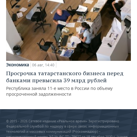
Экономика
06 авг, 14:40
Просрочка татарстанского бизнеса перед
банками превысила 39 млрд рублей
Республика заняла 11-е место в России по объему
просроченной задолженности
© 2015 - 2026 Сетевое издание «Реальное время» Зарегистрировано
Федеральной службой по надзору в сфере связи, информационных
технологий и массовых коммуникаций (Роскомнадзор) –
регистрационный номер ЭЛ № ФС 77 - 79627 от 18 декабря 2020 г. (ранее