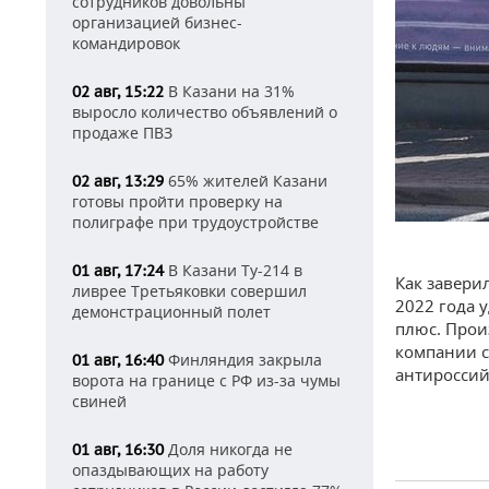
сотрудников довольны
организацией бизнес-
командировок
В Казани на 31%
02 авг, 15:22
выросло количество объявлений о
продаже ПВЗ
65% жителей Казани
02 авг, 13:29
готовы пройти проверку на
полиграфе при трудоустройстве
В Казани Ту-214 в
01 авг, 17:24
Как завери
ливрее Третьяковки совершил
2022 года 
демонстрационный полет
плюс. Прои
компании с
Финляндия закрыла
01 авг, 16:40
антироссий
ворота на границе с РФ из-за чумы
свиней
Доля никогда не
01 авг, 16:30
опаздывающих на работу