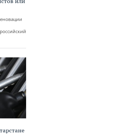
истов или
реновации
ероссийский
тарстане