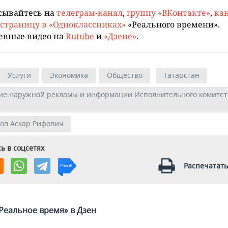
сывайтесь на
телеграм-канал
,
группу «ВКонтакте»
,
кан
страницу в «Одноклассниках»
«Реального времени».
евные видео на
Rutube
и
«Дзене»
.
Услуги
Экономика
Общество
Татарстан
ие наружной рекламы и информации Исполнительного комитета
ов Аскар Рифович
ь в соцсетях
Распечатать
Реальное время» в Дзен