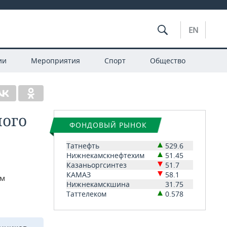
EN
ии
Мероприятия
Спорт
Общество
ного
ФОНДОВЫЙ РЫНОК
Татнефть
529.6
Нижнекамскнефтехим
51.45
Казаньоргсинтез
51.7
КАМАЗ
58.1
ом
Нижнекамскшина
31.75
Таттелеком
0.578