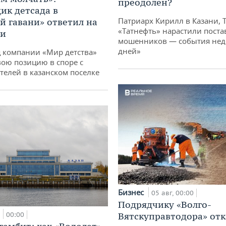
преодолен?
ик детсада в
Патриарх Кирилл в Казани, 
й гавани» ответил на
«Татнефть» нарастили поста
ии
мошенников — события неде
дней»
 компании «Мир детства»
вою позицию в споре с
телей в казанском поселке
Бизнес
05 авг, 00:00
Подрядчику «Волго-
а
00:00
Вятскуправтодора» отк