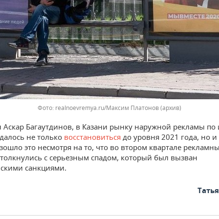
Фото: realnoevremya.ru/Максим Платонов (архив)
л Аскар Багаутдинов, в Казани рынку наружной рекламы по
удалось не только
восстановиться
до уровня 2021 года, но и
зошло это несмотря на то, что во втором квартале рекламн
толкнулись с серьезным спадом, который был вызван
скими санкциями.
Тать