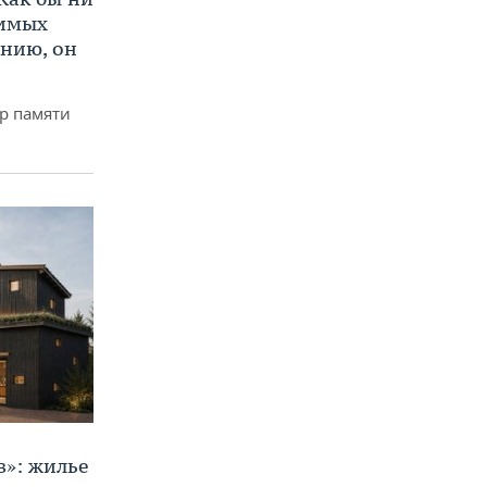
нимых
ению, он
р памяти
в»: жилье