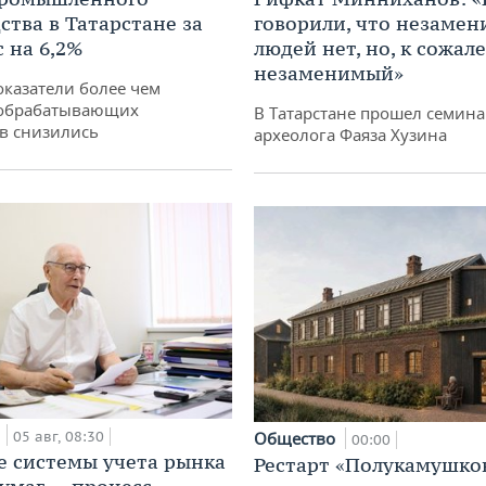
ства в Татарстане за
говорили, что незаме
 на 6,2%
людей нет, но, к сожал
незаменимый»
оказатели более чем
обрабатывающих
В Татарстане прошел семина
в снизились
археолога Фаяза Хузина
а
05 авг, 08:30
Общество
00:00
е системы учета рынка
Рестарт «Полукамушко