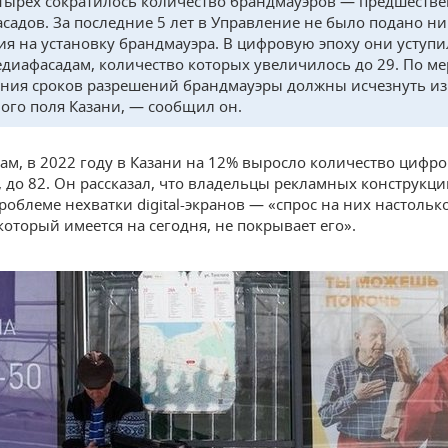
тырех сократилось количество брандмауэров — предшеств
садов. За последние 5 лет в Управление не было подано ни
ия на установку брандмауэра. В цифровую эпоху они уступ
диафасадам, количество которых увеличилось до 29. По ме
ния сроков разрешений брандмауэры должны исчезнуть из
ого поля Казани, — сообщил он.
вам, в 2022 году в Казани на 12% выросло количество цифр
 до 82. Он рассказал, что владельцы рекламных конструкци
роблеме нехватки digital-экранов — «спрос на них настолько
который имеется на сегодня, не покрывает его».