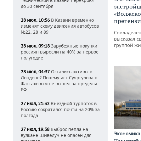
Технической в Казани перекроют
застройщ
до 30 сентября
«Волжско
В Казани временно
28 июл, 10:56
претенз
изменят схему движения автобусов
№22, 28 и 89
Совладелец
высказал с
группой жи
Зарубежные покупки
28 июл, 09:18
россиян выросли на 40% за первое
полугодие
Остались активы в
28 июл, 04:37
Лондоне? Почему иск Суяргулова к
Фаттаховым не вышел за пределы
РФ
Въездной турпоток в
27 июл, 21:32
Россию сократился почти на 20% за
полгода
Выброс пепла на
27 июл, 19:38
Экономик
вулкане Шивелуч не опасен для