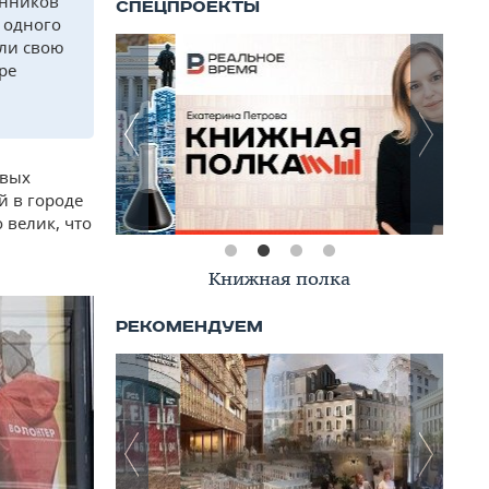
енников
 одного
или свою
ре
овых
й в городе
 велик, что
Книжная полка