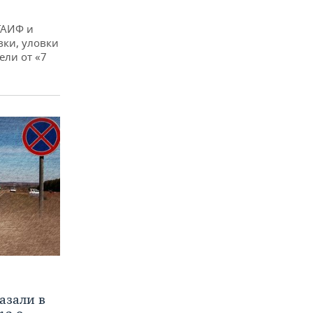
ТАИФ и
вки, уловки
ли от «7
азали в