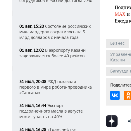
сотрудников в России достигла 77%
Подпи
MAX
и
Ежедн
Состояние российских
01 авг, 15:20
миллиардеров сократилось на 5
млрд долларов с начала года
Бизнес
В аэропорту Казани
01 авг, 12:02
Управлен
задерживается более 40 рейсов
Казани
Багаутдин
РЖД показали
31 июл, 20:08
Поделитес
первого в мире робота-проводника
«Сапсана»
Экспорт
31 июл, 16:44
подсолнечного масла в августе
может упасть на 40%
«
«Транснефть»
31 июл, 16:28