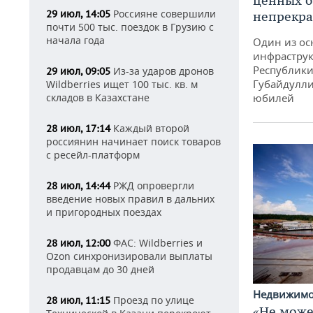
ценных б
Россияне совершили
29 июл, 14:05
непрекр
почти 500 тыс. поездок в Грузию с
начала года
Один из ос
инфраструк
Республики
Из-за ударов дронов
29 июл, 09:05
Губайдулли
Wildberries ищет 100 тыс. кв. м
складов в Казахстане
юбилей
Каждый второй
28 июл, 17:14
россиянин начинает поиск товаров
с ресейл-платформ
РЖД опровергли
28 июл, 14:44
введение новых правил в дальних
и пригородных поездах
ФАС: Wildberries и
28 июл, 12:00
Ozon синхронизировали выплаты
продавцам до 30 дней
Недвижим
Проезд по улице
28 июл, 11:15
«Не може