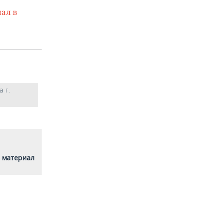
ал в
 г.
 материал