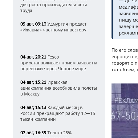
— До че
для роста производительности
медиафа
труда
заявлен
нишу ме
Удмуртия продаст
05 авг, 09:13
заверше
«Ижавиа» частному инвестору
рекламн
По его сло
еврощитов,
Fesco
04 авг, 20:21
приостанавливает прием заявок на
говорят о п
перевозки через Черное море
тот объем, 
Иракская
04 авг, 15:21
авиакомпания возобновила полеты
в Москву
Каждый месяц в
04 авг, 15:13
России прекращают работу 12—15
тысяч компаний
Только 25%
02 авг, 16:59