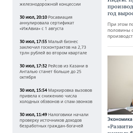
железнодорожной концессии
производ
год вырос
Росавиация
30 июл, 20:10
аннулировала сертификат
При этом п
«ИжАвиа» с 1 августа
половины 
производст
Малый бизнес
30 июл, 17:55
заключил госконтрактов на 2,73
трлн рублей во втором квартале
Рейсов из Казани в
30 июл, 17:32
Анталью станет больше до 25
октября
Маркировка вызовов
30 июл, 15:54
привела к снижению числа
холодных обзвонов и спам-звонков
Налоговики начали
30 июл, 11:49
Экономик
проверку источников доходов
безработных граждан-богачей
«Развити