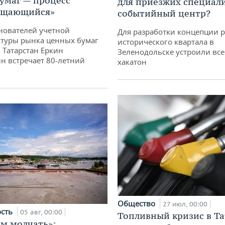
умаг — процесс
для приезжих специал
ащающийся»
событийный центр?
нователей учетной
Для разработки концепции 
туры рынка ценных бумаг
исторического квартала в
 Татарстан Еркин
Зеленодольске устроили вс
н встречает 80-летний
хакатон
Общество
27 июл, 00:00
ость
05 авг, 00:00
Топливный кризис в Та
м молчать»: