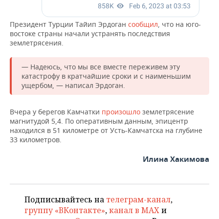
ВОДНЫЕ ВИДЫ СПОРТА
ОБРАЗОВАНИЕ
ХОККЕЙ С МЯЧОМ
ПРОИСШЕСТВИЯ
Президент Турции Тайип Эрдоган
сообщил
, что на юго-
востоке страны начали устранять последствия
землетрясения.
— Надеюсь, что мы все вместе переживем эту
катастрофу в кратчайшие сроки и с наименьшим
ущербом, — написал Эрдоган.
Вчера у берегов Камчатки
произошло
землетрясение
магнитудой 5,4. По оперативным данным, эпицентр
находился в 51 километре от Усть-Камчатска на глубине
33 километров.
Илина Хакимова
Подписывайтесь на
телеграм-канал
,
группу «ВКонтакте»
,
канал в MAX
и