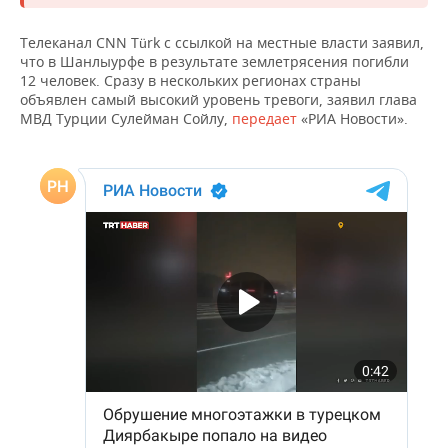
НЕФТЕХИМИЯ
РОЗНИЧНАЯ ТОРГОВЛЯ
НОВОСТИ ТЕХНОЛОГИЙ
МЕРОПРИЯТИЯ
Телеканал CNN Türk с ссылкой на местные власти заявил,
НЕФТЬ
что в Шанлыурфе в результате землетрясения погибли
12 человек. Сразу в нескольких регионах страны
ТРАНСПОРТ
IT
НОВОСТИ МЕРОПРИЯТИЙ
СПОРТ
ОПК
объявлен самый высокий уровень тревоги, заявил глава
МВД Турции Сулейман Сойлу,
передает
«РИА Новости».
УСЛУГИ
МЕДИА
ВЫЕЗДНАЯ РЕДАКЦИЯ
НОВОСТИ СПОРТА
ОБЩЕСТВО
ЭНЕРГЕТИКА
ТЕЛЕКОММУНИКАЦИИ
БИЗНЕС-БРАНЧИ
ФУТБОЛ
НОВОСТИ ОБЩЕСТВА
ФОТОГАЛЕРЕЯ
ONLINE-КОНФЕРЕНЦИИ
ХОККЕЙ
ВЛАСТЬ
СЮЖЕТЫ
ОТКРЫТАЯ ЛЕКЦИЯ
БАСКЕТБОЛ
ИНФРАСТРУКТУРА
СПРАВОЧНИК
ВОЛЕЙБОЛ
ИСТОРИЯ
СПИСОК ПЕРСОН
ПОЛНАЯ ВЕРСИЯ
КИБЕРСПОРТ
КУЛЬТУРА
СПИСОК КОМПАНИЙ
ФИГУРНОЕ КАТАНИЕ
МЕДИЦИНА