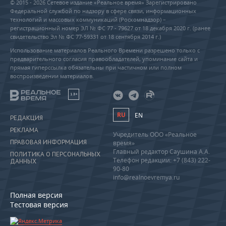
© 2015 - 2026 Сетевое издание «Реальное время» Зарегистрировано
Федеральной службой по надзору в сфере связи, информационных
технологий и массовых коммуникаций (Роскомнадзор) –
регистрационный номер ЭЛ № ФС 77 - 79627 от 18 декабря 2020 г. (ранее
свидетельство Эл № ФС 77-59331 от 18 сентября 2014 г.)
Использование материалов Реального Времени разрешено только с
предварительного согласия правообладателей, упоминание сайта и
прямая гиперссылка обязательны при частичном или полном
воспроизведении материалов.
18+
RU
EN
РЕДАКЦИЯ
РЕКЛАМА
Учредитель ООО «Реальное
ПРАВОВАЯ ИНФОРМАЦИЯ
время»
Главный редактор Саушина А.А.
ПОЛИТИКА О ПЕРСОНАЛЬНЫХ
Телефон редакции: +7 (843) 222-
ДАННЫХ
90-80
info@realnoevremya.ru
Полная версия
Тестовая версия