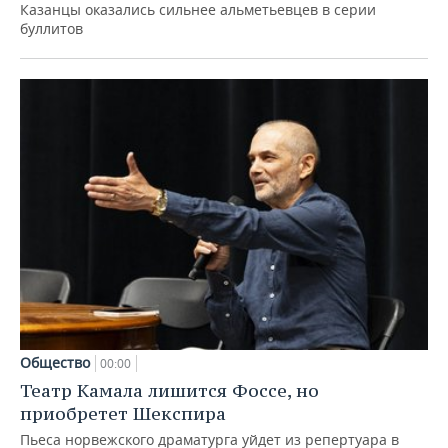
Казанцы оказались сильнее альметьевцев в серии
буллитов
Общество
00:00
Театр Камала лишится Фоссе, но
приобретет Шекспира
Пьеса норвежского драматурга уйдет из репертуара в