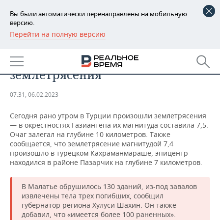
Вы были автоматически перенаправлены на мобильную
версию.
Перейти на полную версию
РЕГИОНЫ
ПРОИСШЕСТВИЯ
В Турции произошли мощные
БАШКОРТОСТАН
НОВОСТИ
землетрясения
ТАТАРСТАН
АНАЛИТИКА
07:31, 06.02.2023
УДМУРТИЯ
НОВОСТИ АНАЛИТИКИ
ЭКОНОМИКА
Сегодня рано утром в Турции произошли землетрясения
— в окрестностях Газиантепа их магнитуда составила 7,5.
ДЕКЛАРАЦИИ О ДОХОДАХ
НОВОСТИ ЭКОНОМИКИ
ПРОМЫШЛЕННОСТЬ
Очаг залегал на глубине 10 километров. Также
сообщается, что землетрясение магнитудой 7,4
КОРОЛИ ГОСЗАКАЗА ПФО
ФИНАНСЫ
НОВОСТИ
НЕДВИЖИМОСТЬ
произошло в турецком Кахраманмараше, эпицентр
ПРОМЫШЛЕННОСТИ
находился в районе Пазарчик на глубине 7 километров.
ВУЗЫ ТАТАРСТАНА
БАНКИ
НОВОСТИ НЕДВИЖИМОСТИ
АВТО
АГРОПРОМ
В Малатье обрушилось 130 зданий, из-под завалов
КОМУ ПРИНАДЛЕЖАТ
БЮДЖЕТ
НОВОСТИ АВТО
БИЗНЕС
извлечены тела трех погибших, сообщил
ТОРГОВЫЕ ЦЕНТРЫ
МАШИНОСТРОЕНИЕ
губернатор региона Хулуси Шахин. Он также
ТАТАРСТАНА
добавил, что «имеется более 100 раненных».
ИНВЕСТИЦИИ
НОВОСТИ БИЗНЕСА
ТЕХНОЛОГИИ