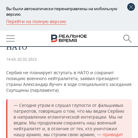
Вы были автоматически перенаправлены на мобильную
версию.
Перейти на полную версию
РЕГИОНЫ
ОБЩЕСТВО
Сербия не планирует вступать в
БАШКОРТОСТАН
НОВОСТИ
НАТО
ТАТАРСТАН
АНАЛИТИКА
14:43, 02.02.2023
УДМУРТИЯ
НОВОСТИ АНАЛИТИКИ
ЭКОНОМИКА
Сербия не планирует вступать в НАТО и сохранит
позицию военного нейтралитета, заявил президент
ДЕКЛАРАЦИИ О ДОХОДАХ
НОВОСТИ ЭКОНОМИКИ
ПРОМЫШЛЕННОСТЬ
страны Александар Вучич в ходе специального заседания
Скупщины (парламента).
КОРОЛИ ГОСЗАКАЗА ПФО
ФИНАНСЫ
НОВОСТИ
НЕДВИЖИМОСТЬ
ПРОМЫШЛЕННОСТИ
— Сегодня утром я слушал глупости от фальшивых
ВУЗЫ ТАТАРСТАНА
БАНКИ
НОВОСТИ НЕДВИЖИМОСТИ
АВТО
патриотов, говорящих о том, что мы ведем Сербию
АГРОПРОМ
в направлении атлантической интеграции. Мы не
КОМУ ПРИНАДЛЕЖАТ
БЮДЖЕТ
НОВОСТИ АВТО
БИЗНЕС
ведем. Мы продолжим сохранять наш военный
ТОРГОВЫЕ ЦЕНТРЫ
МАШИНОСТРОЕНИЕ
нейтралитет и, в отличие от тех, кто уничтожил
ТАТАРСТАНА
нашу армию, мы строим свою армию, —
приводит
ИНВЕСТИЦИИ
НОВОСТИ БИЗНЕСА
ТЕХНОЛОГИИ