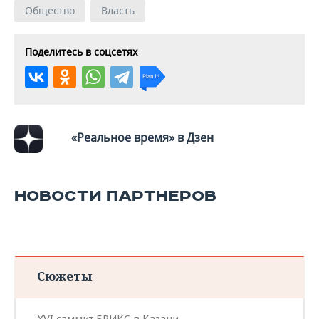
ВОДНЫЕ ВИДЫ СПОРТА
ОБРАЗОВАНИЕ
Общество
Власть
ХОККЕЙ С МЯЧОМ
ПРОИСШЕСТВИЯ
Поделитесь в соцсетях
«Реальное время» в Дзен
НОВОСТИ ПАРТНЕРОВ
Сюжеты