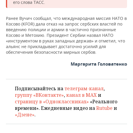
НЕФТЕХИМИЯ
его слова ТАСС.
РОЗНИЧНАЯ ТОРГОВЛЯ
НОВОСТИ ТЕХНОЛОГИЙ
МЕРОПРИЯТИЯ
НЕФТЬ
Ранее Вучич сообщал, что международная миссия НАТО в
Косово (KFOR) дала отказ на запрос сербских властей по
ТРАНСПОРТ
IT
НОВОСТИ МЕРОПРИЯТИЙ
СПОРТ
ОПК
введению полиции и армии в частично признанные
Косово и Метохию. Президент Сербии назвал НАТО
УСЛУГИ
МЕДИА
ВЫЕЗДНАЯ РЕДАКЦИЯ
НОВОСТИ СПОРТА
ОБЩЕСТВО
«инструментом в руках западных держав» и отметил, что
ЭНЕРГЕТИКА
альянс не прикладывает достаточно усилий для
ТЕЛЕКОММУНИКАЦИИ
БИЗНЕС-БРАНЧИ
ФУТБОЛ
НОВОСТИ ОБЩЕСТВА
ФОТОГАЛЕРЕЯ
обеспечения безопасности мирных сербов.
Маргарита Головатенко
ONLINE-КОНФЕРЕНЦИИ
ХОККЕЙ
ВЛАСТЬ
СЮЖЕТЫ
ОТКРЫТАЯ ЛЕКЦИЯ
БАСКЕТБОЛ
ИНФРАСТРУКТУРА
СПРАВОЧНИК
Подписывайтесь на
телеграм-канал
,
ВОЛЕЙБОЛ
ИСТОРИЯ
СПИСОК ПЕРСОН
ПОЛНАЯ ВЕРСИЯ
группу «ВКонтакте»
,
канал в MAX
и
страницу в «Одноклассниках»
«Реального
КИБЕРСПОРТ
КУЛЬТУРА
СПИСОК КОМПАНИЙ
времени». Ежедневные видео на
Rutube
и
«Дзене»
.
ФИГУРНОЕ КАТАНИЕ
МЕДИЦИНА