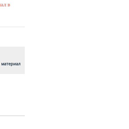
ал в
 материал