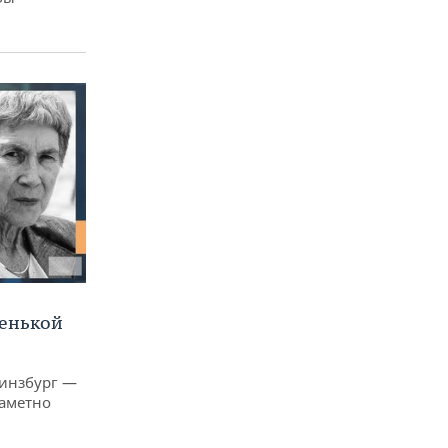
ленькой
Гинзбург —
заметно