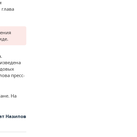
м
 глава
дения
иде.
.
оизведена
одовых
лова пресс-
ане. На
ат Назипов