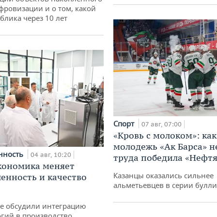
ифровизации и о том, какой
блика через 10 лет
Спорт
07 авг, 07:00
«Кровь с молоком»: как
молодежь «Ак Барса» н
нность
04 авг, 10:20
труда победила «Нефт
кономика меняет
Казанцы оказались сильнее
нность и качество
альметьевцев в серии булл
не обсудили интеграцию
гий в производство,