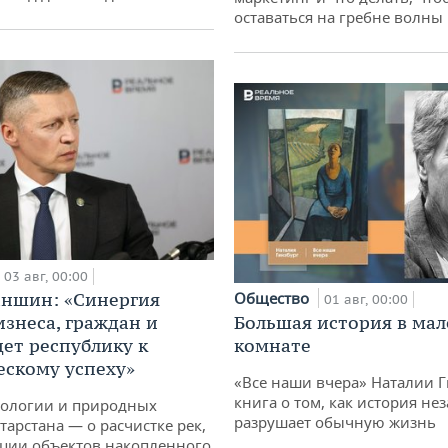
оставаться на гребне волны
03 авг, 00:00
аншин: «Синергия
Общество
01 авг, 00:00
изнеса, граждан и
Большая история в ма
дет республику к
комнате
ескому успеху»
«Все наши вчера» Наталии 
книга о том, как история не
кологии и природных
разрушает обычную жизнь
тарстана — о расчистке рек,
ции объектов накопленного