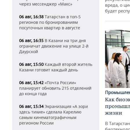
через мессенджер «Макс»
вреда, о ц
будет респу
Татарстан в топ-5
06 авг, 16:38
регионов по бронированиям
посуточных квартир в августе
В Казани на три дня
06 авг, 16:35
ограничат движение на улице 2-й
Даурской
Каждый второй житель
06 авг, 15:50
Казани готовит каждый день
«Почта России»
06 авг, 15:42
планирует обновить 215 отделений
Промышле
до конца года
Как биоэ
промышле
Экранизация «А зори
06 авг, 15:34
здесь тихие» сделала Карелию
жизни
самым кинематографичным
регионом России
В Татарста
биотехноло