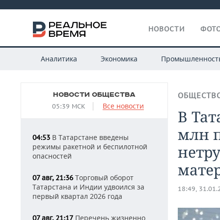
НОВОСТИ
ФОТО
Аналитика
Экономика
Промышленност
НОВОСТИ ОБЩЕСТВА
ОБЩЕСТВ
Все новости
05:39 МСК
В Тат
млн 
В Татарстане введены
04:53
режимы ракетной и беспилотной
нетру
опасностей
мате
Торговый оборот
07 авг, 21:36
Татарстана и Индии удвоился за
18:49, 31.01
первый квартал 2026 года
Перечень жизненно
07 авг, 21:17