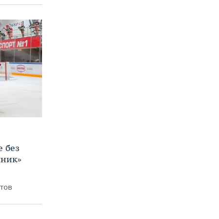
е без
яник»
итов