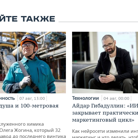
ЙТЕ ТАКЖЕ
нность
Технологии
07 авг, 13:00
04 авг, 00:00
душа и 100-метровая
Айдар Гибадуллин: «ИИ
закрывает практически
маркетинговый цикл»
служенного химика
 Олега Жогина, который 32
Как нейросети изменили ин
 завод до последнего винтика
маркетинг и что делать, что