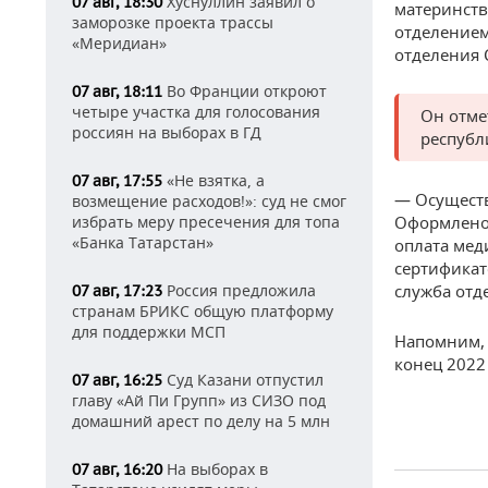
Хуснуллин заявил о
07 авг, 18:30
материнств
заморозке проекта трассы
отделением
«Меридиан»
отделения 
Во Франции откроют
07 авг, 18:11
четыре участка для голосования
Он отме
россиян на выборах в ГД
республ
«Не взятка, а
07 авг, 17:55
— Осуществ
возмещение расходов!»: суд не смог
избрать меру пресечения для топа
Оформлено 
«Банка Татарстан»
оплата мед
сертификат
Россия предложила
служба отд
07 авг, 17:23
странам БРИКС общую платформу
для поддержки МСП
Напомним, 
конец 2022 
Суд Казани отпустил
07 авг, 16:25
главу «Ай Пи Групп» из СИЗО под
домашний арест по делу на 5 млн
На выборах в
07 авг, 16:20