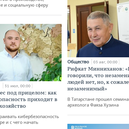
е и социальную сферу
Общество
03 авг, 00:00
Рифкат Минниханов: «
говорили, что незаме
людей нет, но, к сожал
и
31 июл, 00:00
незаменимый»
ес под прицелом: как
опасность приходит в
В Татарстане прошел семина
археолога Фаяза Хузина
 хозяйство
раивать кибербезопасность
ре и с чего начать