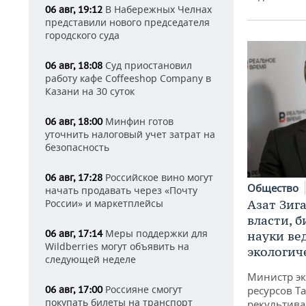
В Набережных Челнах
06 авг, 19:12
представили нового председателя
городского суда
Суд приостановил
06 авг, 18:08
работу кафе Coffeeshop Company в
Казани на 30 суток
Минфин готов
06 авг, 18:00
уточнить налоговый учет затрат на
безопасность
Российское вино могут
06 авг, 17:28
Общество
начать продавать через «Почту
Азат Зиг
России» и маркетплейсы
власти, б
Меры поддержки для
06 авг, 17:14
науки ве
Wildberries могут объявить на
экологич
следующей неделе
Министр э
Россияне смогут
ресурсов Та
06 авг, 17:00
покупать билеты на транспорт
рекультива