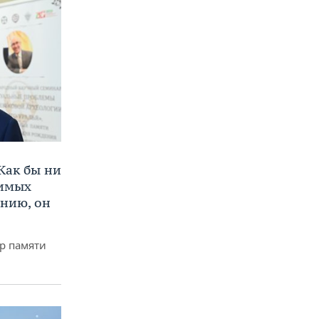
Как бы ни
нимых
ению, он
р памяти