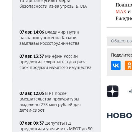
Татарстане усилят меры
Подпи
безопасности из-за угрозы БПЛА
MAX
и
Ежедн
Владимир Путин
07 авг, 14:06
назначил уроженца Казани
Общество
замглавы Россотрудничества
Поделитес
Минфин России
07 авг, 13:37
предложил сократить в два раза
срок продажи изъятого имущества
«
В РТ после
07 авг, 12:05
вмешательства прокуратуры
выделено 273 млн рублей для
детей-сирот
НОВО
Депутаты ГД
07 авг, 09:37
предложили увеличить МРОТ до 50