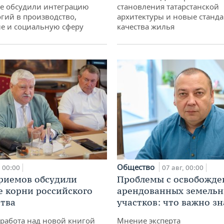
не обсудили интеграцию
становления татарстанской
гий в производство,
архитектуры и новые станд
е и социальную сферу
качества жилья
Общество
00:00
07 авг, 00:00
риемов обсудили
Проблемы с освобожд
е корни российского
арендованных земель
тва
участков: что важно зн
работа над новой книгой
Мнение эксперта