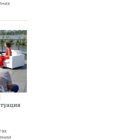
тних
итуация
гах
дении