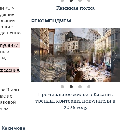
Книжная полка
 <...>
одящие
 звания
ающие
едственно
спублики,
нные
ти,
 сведения
,
ре 3 млн
Премиальное жилье в Казани:
ае их
тренды, критерии, покупатели в
равовой
2026 году
и их
 Хакимова