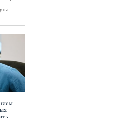
арты
ением
ных
ать