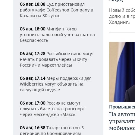
Суд приостановил
06 авг, 18:08
работу кафе Coffeeshop Company в
Новый собс
Казани на 30 суток
долю и в г
Холдинг»
Минфин готов
06 авг, 18:00
уточнить налоговый учет затрат на
безопасность
Российское вино могут
06 авг, 17:28
начать продавать через «Почту
России» и маркетплейсы
Меры поддержки для
06 авг, 17:14
Wildberries могут объявить на
следующей неделе
Россияне смогут
06 авг, 17:00
Промышле
покупать билеты на транспорт
На автоп
через мессенджер «Макс»
управлят
мобильн
Татарстан в топ-5
06 авг, 16:38
регионов по бронированиям