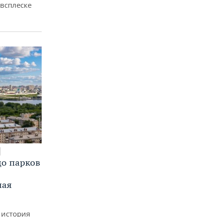
всплеске
до парков
ная
 история