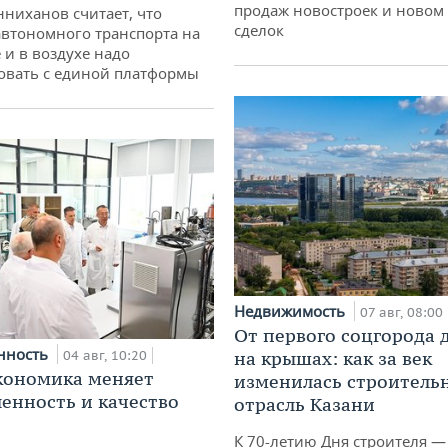
продаж новостроек и новом 
ниханов считает, что
сделок
втономного транспорта на
 и в воздухе надо
овать с единой платформы
Недвижимость
07 авг, 08:00
От первого соцгорода 
нность
04 авг, 10:20
на крышах: как за век
кономика меняет
изменилась строитель
нность и качество
отрасль Казани
К 70-летию Дня строителя —