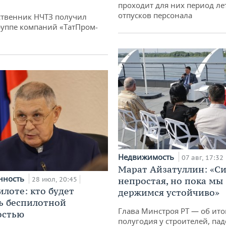
проходит для них период ле
отпусков персонала
твенник НЧТЗ получил
руппе компаний «ТатПром-
Недвижимость
07 авг, 17:32
Марат Айзатуллин: «С
нность
28 июл, 20:45
непростая, но пока мы
илоте: кто будет
держимся устойчиво»
ь беспилотной
Глава Минстроя РТ — об ито
остью
полугодия у строителей, па