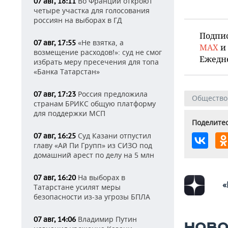
Во Франции откроют
07 авг, 18:11
четыре участка для голосования
россиян на выборах в ГД
Подпи
«Не взятка, а
07 авг, 17:55
MAX
и
возмещение расходов!»: суд не смог
Ежедн
избрать меру пресечения для топа
«Банка Татарстан»
Россия предложила
07 авг, 17:23
Общество
странам БРИКС общую платформу
для поддержки МСП
Поделитес
Суд Казани отпустил
07 авг, 16:25
главу «Ай Пи Групп» из СИЗО под
домашний арест по делу на 5 млн
На выборах в
07 авг, 16:20
«
Татарстане усилят меры
безопасности из-за угрозы БПЛА
Владимир Путин
07 авг, 14:06
НОВО