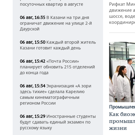
Рифкат Мин
посуточных квартир в августе
движение а
шоссе, воде
В Казани на три дня
06 авг, 16:35
координир
ограничат движение на улице 2-й
Даурской
Каждый второй житель
06 авг, 15:50
Казани готовит каждый день
«Почта России»
06 авг, 15:42
планирует обновить 215 отделений
до конца года
Экранизация «А зори
06 авг, 15:34
здесь тихие» сделала Карелию
самым кинематографичным
регионом России
Промышле
Как биоэ
Иностранные студенты
06 авг, 15:29
промышле
будут сдавать единый экзамен по
жизни
русскому языку