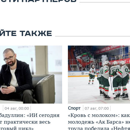
ЙТЕ ТАКЖЕ
и
Спорт
04 авг, 00:00
07 авг, 07:00
бадуллин: «ИИ сегодня
«Кровь с молоком»: как
т практически весь
молодежь «Ак Барса» н
говый цикл»
труда победила «Нефт