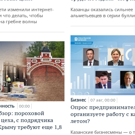
ети изменили интернет-
Казанцы оказались сильнее
и что делать, чтобы
альметьевцев в серии булл
 на гребне волны
Бизнес
07 авг, 00:00
нность
00:00
Опрос предпринимател
бзор: пороховой
организуете работу с 
 цеха, с подрядчика
летом?
 Крыму требуют еще 1,8
Казанские бизнесмены — о т