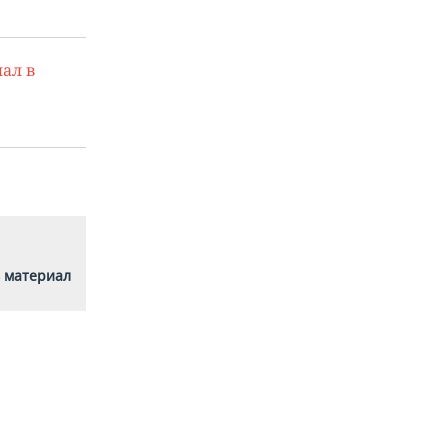
ал в
 материал