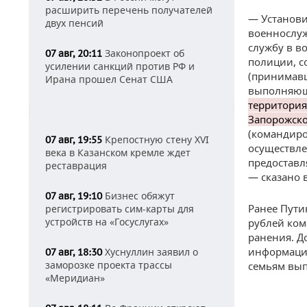
расширить перечень получателей
— Установи
двух пенсий
военнослуж
службу в в
Законопроект об
07 авг, 20:11
полиции, 
усилении санкций против РФ и
(принимавш
Ирана прошел Сенат США
выполняющи
территория
Запорожско
(командиро
Крепостную стену XVI
07 авг, 19:55
осуществле
века в Казанском кремле ждет
предоставл
реставрация
— сказано 
Бизнес обяжут
07 авг, 19:10
Ранее Пути
регистрировать сим-карты для
устройств на «Госуслугах»
рублей ком
ранения. Д
информации
Хуснуллин заявил о
07 авг, 18:30
заморозке проекта трассы
семьям вып
«Меридиан»