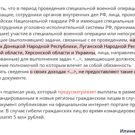
ть, что в период проведения специальной военной операции
ащие, сотрудники органов внутренних дел РФ, лица, прох
ойсках Национальной гвардии РФ и имеющие специальные
сотрудники уголовно-исполнительной системы РФ, приним
ие) участие в специальной военной операции или непоср
е (выполнявшие) задачи, связанные с ее проведением,
на
х Донецкой Народной Республики, Луганской Народной Ре
й области, Херсонской области и Украины
, лица, направле
ванные) для выполнения задач <...>, замещающие должнос
ние полномочий по которым влечет за собой обязанность
ять сведения
о своих доходах <...>, не предоставляют такие
в документе.
н подписал указ, который
предусматривает
выплаты в разме
андированным в новые регионы гражданским лицам в случ
окумент опубликован на официальном интернет-портале п
. В случае гибели гражданских лиц во время командировк
латят 5 млн рублей.
Илина