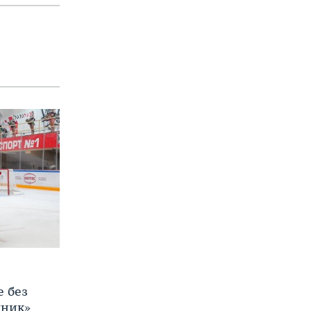
е без
яник»