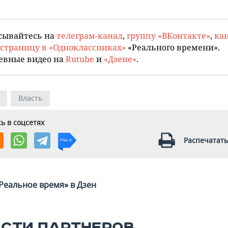
сывайтесь на
телеграм-канал
,
группу «ВКонтакте»
,
кан
страницу в «Одноклассниках»
«Реального времени».
евные видео на
Rutube
и
«Дзене»
.
Власть
ь в соцсетях
Распечатать
Реальное время» в Дзен
СТИ ПАРТНЕРОВ