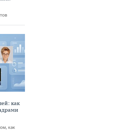
итов
ей: как
кадрами
ом, как