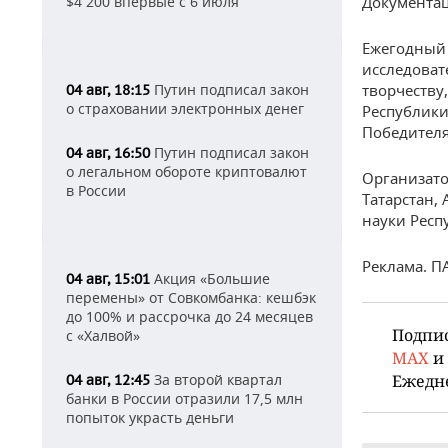
$4 200 впервые с 6 июля
Документац
Ежегодный 
исследоват
Путин подписал закон
творчеству
04 авг, 18:15
о страховании электронных денег
Республики 
Победителя
Путин подписал закон
04 авг, 16:50
о легальном обороте криптовалют
Организат
в России
Татарстан,
науки Респ
Реклама. П
Акция «Большие
04 авг, 15:01
перемены» от Совкомбанка: кешбэк
до 100% и рассрочка до 24 месяцев
Подпи
с «Халвой»
MAX
и
За второй квартал
Ежедн
04 авг, 12:45
банки в России отразили 17,5 млн
попыток украсть деньги