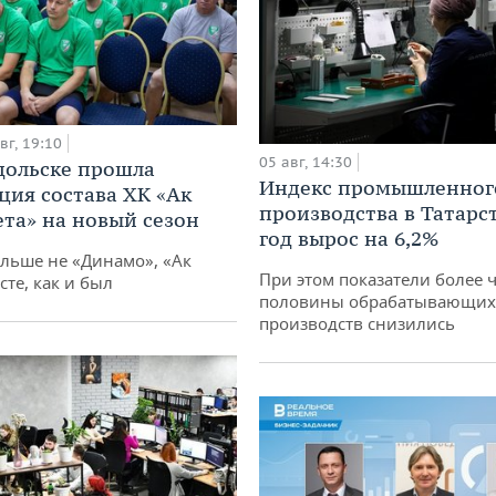
вг, 19:10
05 авг, 14:30
дольске прошла
Индекс промышленног
ция состава ХК «Ак
производства в Татарс
ета» на новый сезон
год вырос на 6,2%
ольше не «Динамо», «Ак
При этом показатели более 
сте, как и был
половины обрабатывающих
производств снизились