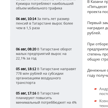
В Казани п
Кукмора потребляют наибольший
«Пятьдесят
объем мобильного трафика
проекта по
За пять лет размер
06 авг, 10:14
Первый зам
пенсий в Татарстане вырос более
наградил д
чем в 1,5 раза
рублей.
При отборе
предприяти
В Татарстане оборот
06 авг, 08:20
малых предприятий вырос на
степень пр
22,1% за год
общую стра
В Татарстане направят
05 авг, 18:12
Денежные с
778 млн рублей на субсидии
году получ
организациям воздушного
транспорта
Андр
В Татарстане
05 авг, 17:16
пост
планируют повысить
Ксен
минимальный потреббюджет на 4%
техн