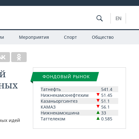
EN
ии
Мероприятия
Спорт
Общество
ей
ФОНДОВЫЙ РЫНОК
нных
Татнефть
541.4
Нижнекамскнефтехим
51.45
Казаньоргсинтез
51.1
КАМАЗ
56.1
Нижнекамскшина
33
Таттелеком
0.585
ных идей