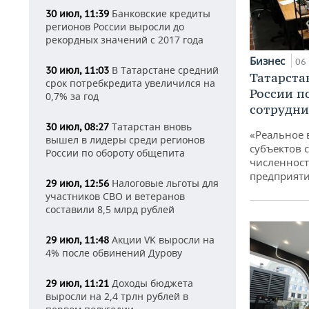
Банковские кредиты
30 июл, 11:39
регионов России выросли до
рекордных значений с 2017 года
Бизнес
06 
В Татарстане средний
30 июл, 11:03
Татарста
срок потребкредита увеличился на
России п
0,7% за год
сотрудни
Татарстан вновь
30 июл, 08:27
«Реальное 
вышел в лидеры среди регионов
субъектов 
России по обороту общепита
численност
предприят
Налоговые льготы для
29 июл, 12:56
участников СВО и ветеранов
составили 8,5 млрд рублей
Акции VK выросли на
29 июл, 11:48
4% после обвинений Дурову
Доходы бюджета
29 июл, 11:21
выросли на 2,4 трлн рублей в