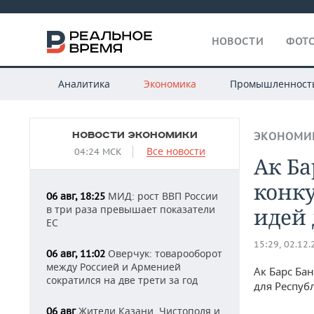
НОВОСТИ
ФОТО
Аналитика
Экономика
Промышленност
НОВОСТИ ЭКОНОМИКИ
ЭКОНОМИ
Все новости
04:24 МСК
Ак Ба
конк
МИД: рост ВВП России
06 авг, 18:25
в три раза превышает показатели
идей 
ЕС
15:29, 02.12
Оверчук: товарооборот
06 авг, 11:02
между Россией и Арменией
Ак Барс Ба
сократился на две трети за год
для Респуб
Жители Казани, Чистополя и
06 авг