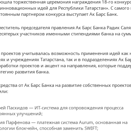
рошла торжественная церемония награждения 18-го конкур
 инновационных идей для Республики Татарстан». С самого
стоянным партнером конкурса выступает Ак Барс Банк.
еститель председателя правления Ак Барс Банка Радик Сал
есятерых участников именными стипендиями банка на сумм
 проектов учитывалась возможность применения идей как 
ях и учреждениях Татарстана, так и в подразделениях Ак Ба
оработки проектов и акцент на направления, которые подд
тегию развития банка.
редства от Ак Барс Банка на развитие собственных проекто
или:
ей Паскидов — ИТ-система для сопровождения процесса
оянных улучшений;
ия Парфенова — платежная система Aurum, основанная на
ологии блокчейн, способная заменить SWIFT;