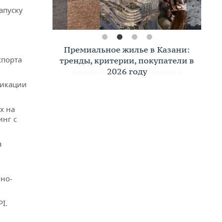
апуску
Премиальное жилье в Казани:
спорта
тренды, критерии, покупатели в
2026 году
фикации
х на
инг с
я
но-
I.