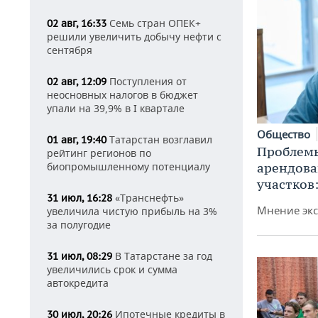
Семь стран ОПЕК+
02 авг, 16:33
решили увеличить добычу нефти с
сентября
Поступления от
02 авг, 12:09
неосновных налогов в бюджет
упали на 39,9% в I квартале
Общество
Татарстан возглавил
01 авг, 19:40
Проблемы
рейтинг регионов по
арендов
биопромышленному потенциалу
участков
«Транснефть»
31 июл, 16:28
Мнение экс
увеличила чистую прибыль на 3%
за полугодие
В Татарстане за год
31 июл, 08:29
увеличились срок и сумма
автокредита
Ипотечные кредиты в
30 июл, 20:26