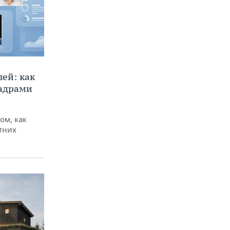
ей: как
кадрами
ом, как
тних