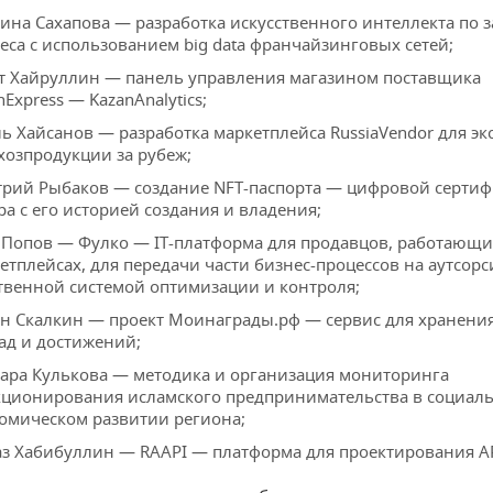
ина Сахапова — разработка искусственного интеллекта по з
еса с использованием big data франчайзинговых сетей;
т Хайруллин — панель управления магазином поставщика
nExpress — KazanAnalytics;
ь Хайсанов — разработка маркетплейса RussiaVendor для эк
хозпродукции за рубеж;
рий Рыбаков — создание NFT-паспорта — цифровой серти
ра с его историей создания и владения;
 Попов — Фулко — IT-платформа для продавцов, работающи
етплейсах, для передачи части бизнес-процессов на аутсорс
твенной системой оптимизации и контроля;
н Скалкин — проект Моинаграды.рф — сервис для хранени
ад и достижений;
ара Кулькова — методика и организация мониторинга
ционирования исламского предпринимательства в социаль
омическом развитии региона;
з Хабибуллин — RAAPI — платформа для проектирования AP