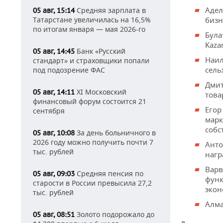
Адел
Средняя зарплата в
05 авг, 15:14
Татарстане увеличилась на 16,5%
бизн
по итогам января — мая 2026-го
Була
Kaza
Банк «Русский
05 авг, 14:45
Наил
стандарт» и страховщики попали
сель
под подозрение ФАС
Дмит
XI Московский
05 авг, 14:11
това
финансовый форум состоится 21
Егор
сентября
марк
собс
За день больничного в
05 авг, 10:08
2026 году можно получить почти 7
Анто
тыс. рублей
нагр
Варв
Средняя пенсия по
05 авг, 09:03
функ
старости в России превысила 27,2
экон
тыс. рублей
Алма
Золото подорожало до
05 авг, 08:51