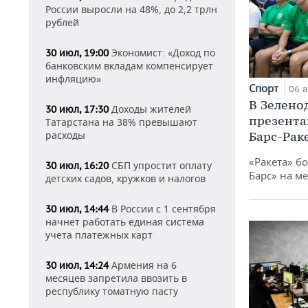
России выросли на 48%, до 2,2 трлн
рублей
Экономист: «Доход по
30 июл, 19:00
банковским вкладам компенсирует
инфляцию»
Спорт
06 а
В Зелено
Доходы жителей
30 июл, 17:30
презента
Татарстана на 38% превышают
расходы
Барс-Рак
«Ракета» б
СБП упростит оплату
30 июл, 16:20
Барс» на ме
детских садов, кружков и налогов
В России с 1 сентября
30 июл, 14:44
начнет работать единая система
учета платежных карт
Армения на 6
30 июл, 14:24
месяцев запретила ввозить в
республику томатную пасту