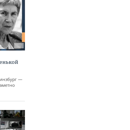
ленькой
Гинзбург —
заметно