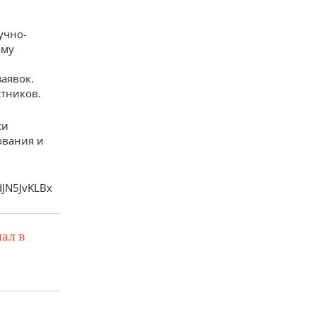
учно-
ому
заявок.
стников.
ки
ования и
dJN5JvKLBx
ал в