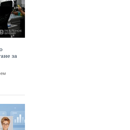
о
тане за
чем