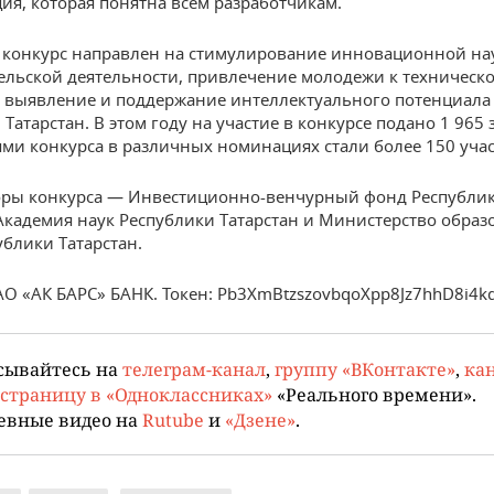
ия, которая понятна всем разработчикам.
конкурс направлен на стимулирование инновационной на
ельской деятельности, привлечение молодежи к техническ
, выявление и поддержание интеллектуального потенциала
Татарстан. В этом году на участие в конкурсе подано 1 965 
ми конкурса в различных номинациях стали более 150 уча
оры конкурса — Инвестиционно-венчурный фонд Республи
 Академия наук Республики Татарстан и Министерство образ
ублики Татарстан.
АО «АК БАРС» БАНК. Токен: Pb3XmBtzszovbqoXpp8Jz7hhD8i4k
сывайтесь на
телеграм-канал
,
группу «ВКонтакте»
,
кан
страницу в «Одноклассниках»
«Реального времени».
евные видео на
Rutube
и
«Дзене»
.