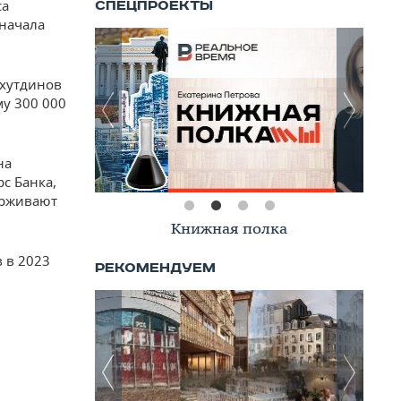
са
 начала
яхутдинов
у 300 000
на
рс Банка,
ерживают
Книжная полка
в в 2023