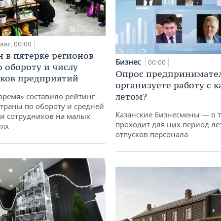
авг, 00:00
н в пятерке регионов
Бизнес
00:00
о обороту и числу
Опрос предпринимател
ков предприятий
организуете работу с 
летом?
время» составило рейтинг
страны по обороту и средней
Казанские бизнесмены — о т
и сотрудников на малых
проходит для них период ле
иях
отпусков персонала