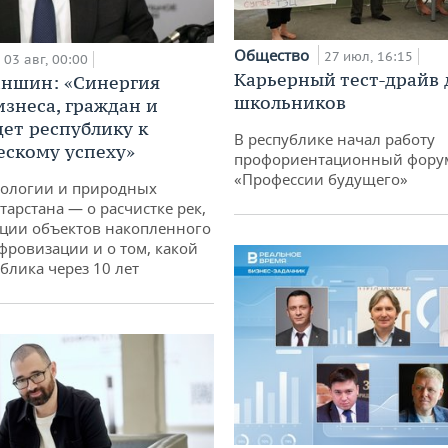
Общество
27 июл, 16:15
03 авг, 00:00
Карьерный тест-драйв 
аншин: «Синергия
школьников
изнеса, граждан и
дет республику к
В республике начал работу
ескому успеху»
профориентационный фору
«Профессии будущего»
кологии и природных
тарстана — о расчистке рек,
ции объектов накопленного
ифровизации и о том, какой
блика через 10 лет