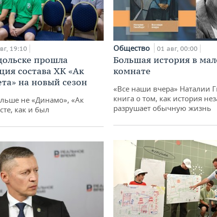
Общество
вг, 19:10
01 авг, 00:00
дольске прошла
Большая история в ма
ция состава ХК «Ак
комнате
ета» на новый сезон
«Все наши вчера» Наталии 
книга о том, как история не
ольше не «Динамо», «Ак
разрушает обычную жизнь
сте, как и был