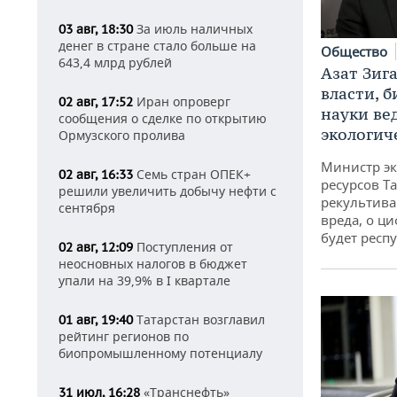
За июль наличных
03 авг, 18:30
денег в стране стало больше на
Общество
643,4 млрд рублей
Азат Зиг
власти, б
Иран опроверг
02 авг, 17:52
науки ве
сообщения о сделке по открытию
экологич
Ормузского пролива
Министр э
Семь стран ОПЕК+
02 авг, 16:33
ресурсов Та
решили увеличить добычу нефти с
рекультива
сентября
вреда, о ц
будет респу
Поступления от
02 авг, 12:09
неосновных налогов в бюджет
упали на 39,9% в I квартале
Татарстан возглавил
01 авг, 19:40
рейтинг регионов по
биопромышленному потенциалу
«Транснефть»
31 июл, 16:28