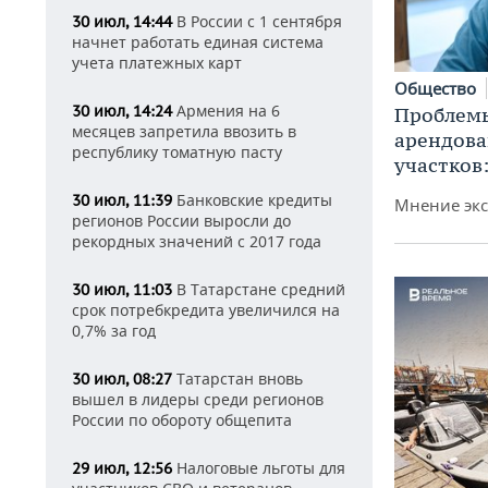
В России с 1 сентября
30 июл, 14:44
начнет работать единая система
учета платежных карт
Общество
Армения на 6
30 июл, 14:24
Проблемы
месяцев запретила ввозить в
арендов
республику томатную пасту
участков
Банковские кредиты
30 июл, 11:39
Мнение экс
регионов России выросли до
рекордных значений с 2017 года
В Татарстане средний
30 июл, 11:03
срок потребкредита увеличился на
0,7% за год
Татарстан вновь
30 июл, 08:27
вышел в лидеры среди регионов
России по обороту общепита
Налоговые льготы для
29 июл, 12:56