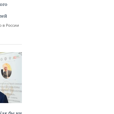
ого
лей
о в России
Как бы ни