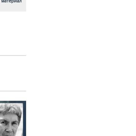
 материал