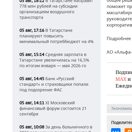
общее реше
В Татарстане направят
05 авг, 18:12
778 млн рублей на субсидии
поможет пр
организациям воздушного
масштабиро
транспорта
руководите
корпоратив
В Татарстане
05 авг, 17:16
планируют повысить
Подробнее 
минимальный потреббюджет на 4%
АО «Альфа-
Средняя зарплата в
05 авг, 15:14
Татарстане увеличилась на 16,5%
по итогам января — мая 2026-го
Подпи
Банк «Русский
MAX
и
05 авг, 14:45
стандарт» и страховщики попали
Ежедн
под подозрение ФАС
XI Московский
05 авг, 14:11
финансовый форум состоится 21
Экономик
сентября
Поделитес
За день больничного в
05 авг, 10:08