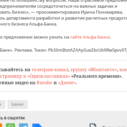
ние по большинству вопросов. Наше отраслевое предложе
едпринимателям сосредоточиться на важных задачах и
вать бизнес», — прокомментировала Ирина Пономарева,
ль департамента разработки и развития расчетных продукт
ного бизнеса Альфа-Банка.
о предложении можно узнать на
сайте Альфа-Банка
.
Банк». Реклама. Токен: Pb3XmBtztAZAAyGueZbcUk9RwSpvv
сывайтесь на
телеграм-канал
,
группу «ВКонтакте»
,
кан
страницу в «Одноклассниках»
«Реального времени».
евные видео на
Rutube
и
«Дзене»
.
а
Банки
ь в соцсетях