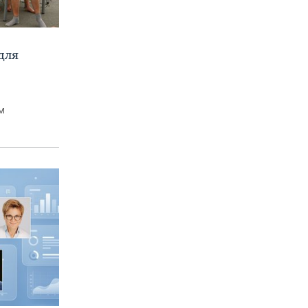
для
м