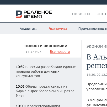
НОВОСТИ
ФОТО
Аналитика
Экономика
Промышленност
НОВОСТИ ЭКОНОМИКИ
ЭКОНОМИ
Все новости
14:17 МСК
В Ал
решен
В России разработали единые
10:59
правила работы долговых
14:20, 02.12
консультантов
Предприним
Объем продаж сахара на
10:03
управление
бирже вырос более чем в 20 раз за
9 лет
В Альфа-Ба
финансовы
Парафехтовальщики
10:00