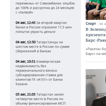
перемены» от Совкомбанка: кешбэк
до 100% и рассрочка до 24 месяцев
с «Халвой»
За второй квартал
04 авг, 12:45
Спорт
06 а
банки в России отразили 17,5 млн
В Зелено
попыток украсть деньги
презента
Барс-Рак
Татарстанцы на
04 авг, 12:30
шестом месте в России по сумме
«Ракета» б
сбережений в банках
Барс» на ме
Коммерческая
04 авг, 10:51
недвижимость без
первоначального взноса:
субсидированная ставка для
клиентов ГК «А101» от Банка
Казани
Татарстан занял
03 авг, 21:05
четвертое место в России по
объему финансирования МСП