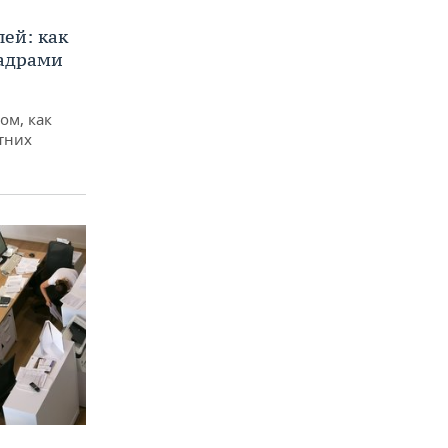
ей: как
кадрами
ом, как
тних