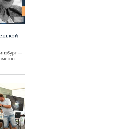
ленькой
Гинзбург —
заметно