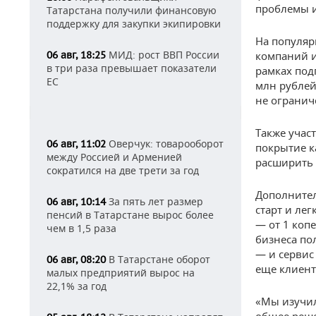
проблемы и
Татарстана получили финансовую
поддержку для закупки экипировки
На популяр
МИД: рост ВВП России
06 авг, 18:25
компаний и
в три раза превышает показатели
рамках под
ЕС
млн рублей
не огранич
Также учас
Оверчук: товарооборот
06 авг, 11:02
покрытие к
между Россией и Арменией
расширить 
сократился на две трети за год
Дополнител
За пять лет размер
06 авг, 10:14
старт и ле
пенсий в Татарстане вырос более
— от 1 коп
чем в 1,5 раза
бизнеса по
— и сервис
В Татарстане оборот
06 авг, 08:20
еще клиент
малых предприятий вырос на
22,1% за год
«Мы изучил