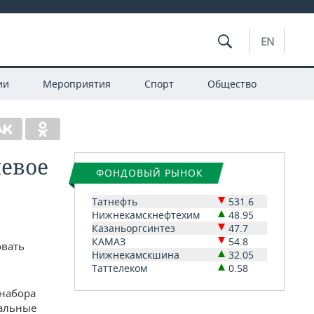
EN
ии
Мероприятия
Спорт
Общество
левое
ФОНДОВЫЙ РЫНОК
Татнефть
531.6
Нижнекамскнефтехим
48.95
Казаньоргсинтез
47.7
КАМАЗ
54.8
овать
Нижнекамскшина
32.05
Таттелеком
0.58
 набора
еальные