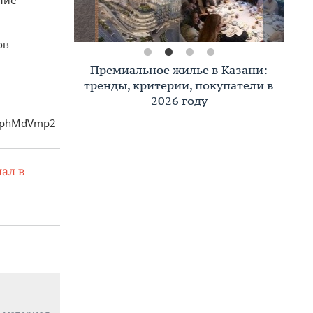
ние
ов
Премиальное жилье в Казани:
тренды, критерии, покупатели в
2026 году
XTphMdVmp2
ал в