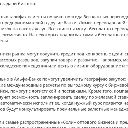
 задачи бизнеса.
ных тарифах клиенты получат полгода бесплатных переводо
 предпринимателей в другие банки. Лимит переводов дейс
писок на пакеты услуг. Все клиенты могут бесплатно перево
 ежемесячно. На некоторых подписках суммы бесплатных п
ены.
тники рынка могут получить кредит под конкретные цели: ст
ассовых разрывов, закупки товара и развитие. Например, 
складские помещения или взять в лизинг оборудование и т
ьно в Альфа-Банке помогут увеличить географию закупок: 
гкие международные расчеты по выгодному курсу с биржево
ейки, помогут с логистикой и поставками. Кроме того, комп
лучат возможность запланировать сделку по желаемой ставк
 автоматически исполнит ее, когда нужный курс появится на
ов будут консультировать премиальные валютные менедж
и самые распространенные «боли» оптового бизнеса и пр