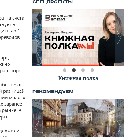
в на счета
твует в
дить до 1
ереводов
арт,
можно
ранспорт.
Книжная полка
обеспечат
й разницей
ании малого
е заранее
 рынке. А
еры.
едложили