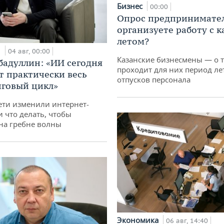
Бизнес
00:00
Опрос предпринимател
организуете работу с 
летом?
и
04 авг, 00:00
Казанские бизнесмены — о т
бадуллин: «ИИ сегодня
проходит для них период ле
т практически весь
отпусков персонала
говый цикл»
ети изменили интернет-
и что делать, чтобы
 на гребне волны
Экономика
06 авг, 14:40