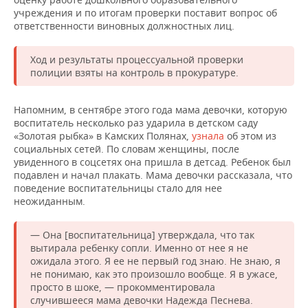
ВОДНЫЕ ВИДЫ СПОРТА
ОБРАЗОВАНИЕ
учреждения и по итогам проверки поставит вопрос об
ответственности виновных должностных лиц.
ХОККЕЙ С МЯЧОМ
ПРОИСШЕСТВИЯ
Ход и результаты процессуальной проверки
полиции взяты на контроль в прокуратуре.
Напомним, в сентябре этого года мама девочки, которую
воспитатель несколько раз ударила в детском саду
«Золотая рыбка» в Камских Полянах,
узнала
об этом из
социальных сетей. По словам женщины, после
увиденного в соцсетях она пришла в детсад. Ребенок был
подавлен и начал плакать. Мама девочки рассказала, что
поведение воспитательницы стало для нее
неожиданным.
— Она [воспитательница] утверждала, что так
вытирала ребенку сопли. Именно от нее я не
ожидала этого. Я ее не первый год знаю. Не знаю, я
не понимаю, как это произошло вообще. Я в ужасе,
просто в шоке, — прокомментировала
случившееся мама девочки Надежда Песнева.