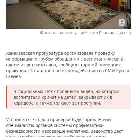
НЕФТЕХИМИЯ
РОЗНИЧНАЯ ТОРГОВЛЯ
НОВОСТИ ТЕХНОЛОГИЙ
МЕРОПРИЯТИЯ
НЕФТЬ
ТРАНСПОРТ
IT
НОВОСТИ МЕРОПРИЯТИЙ
СПОРТ
ОПК
Фото: realnoevremya.ru/Максим Платонов (архив)
УСЛУГИ
МЕДИА
ВЫЕЗДНАЯ РЕДАКЦИЯ
НОВОСТИ СПОРТА
ОБЩЕСТВО
ЭНЕРГЕТИКА
Азнакаевская прокуратура организовала проверку
ТЕЛЕКОММУНИКАЦИИ
БИЗНЕС-БРАНЧИ
ФУТБОЛ
НОВОСТИ ОБЩЕСТВА
ФОТОГАЛЕРЕЯ
информации о грубом обращении с воспитанниками в
одном из детских садов, сообщил старший помощник
ONLINE-КОНФЕРЕНЦИИ
ХОККЕЙ
ВЛАСТЬ
СЮЖЕТЫ
прокурора Татарстана по взаимодействию со СМИ Руслан
Галиев.
ОТКРЫТАЯ ЛЕКЦИЯ
БАСКЕТБОЛ
ИНФРАСТРУКТУРА
СПРАВОЧНИК
В социальных сетях появилось видео, на котором
ВОЛЕЙБОЛ
ИСТОРИЯ
СПИСОК ПЕРСОН
ПОЛНАЯ ВЕРСИЯ
воспитатели кричат на детей, закрывают их в
коридоре, а также толкают за проступки.
КИБЕРСПОРТ
КУЛЬТУРА
СПИСОК КОМПАНИЙ
Уточняется, что для проверки будут привлечены
ФИГУРНОЕ КАТАНИЕ
МЕДИЦИНА
специалисты органов системы профилактики
безнадзорности несовершеннолетних. Ведомство даст
оценку работе дошкольного образовательного