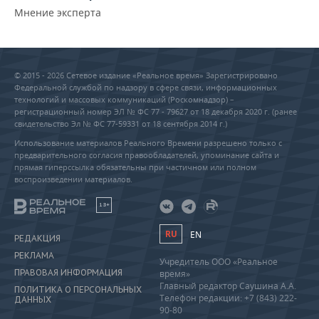
Мнение эксперта
© 2015 - 2026 Сетевое издание «Реальное время» Зарегистрировано
Федеральной службой по надзору в сфере связи, информационных
технологий и массовых коммуникаций (Роскомнадзор) –
регистрационный номер ЭЛ № ФС 77 - 79627 от 18 декабря 2020 г. (ранее
свидетельство Эл № ФС 77-59331 от 18 сентября 2014 г.)
Использование материалов Реального Времени разрешено только с
предварительного согласия правообладателей, упоминание сайта и
прямая гиперссылка обязательны при частичном или полном
воспроизведении материалов.
18+
RU
EN
РЕДАКЦИЯ
РЕКЛАМА
Учредитель ООО «Реальное
ПРАВОВАЯ ИНФОРМАЦИЯ
время»
Главный редактор Саушина А.А.
ПОЛИТИКА О ПЕРСОНАЛЬНЫХ
Телефон редакции: +7 (843) 222-
ДАННЫХ
90-80