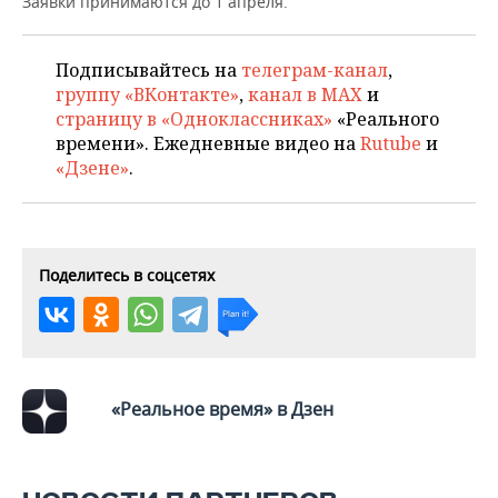
Заявки принимаются до 1 апреля.
НЕФТЕХИМИЯ
РОЗНИЧНАЯ ТОРГОВЛЯ
НОВОСТИ ТЕХНОЛОГИЙ
МЕРОПРИЯТИЯ
НЕФТЬ
Подписывайтесь на
телеграм-канал
,
ТРАНСПОРТ
IT
НОВОСТИ МЕРОПРИЯТИЙ
СПОРТ
группу «ВКонтакте»
,
канал в MAX
и
ОПК
страницу в «Одноклассниках»
«Реального
времени». Ежедневные видео на
Rutube
и
УСЛУГИ
МЕДИА
ВЫЕЗДНАЯ РЕДАКЦИЯ
НОВОСТИ СПОРТА
ОБЩЕСТВО
ЭНЕРГЕТИКА
«Дзене»
.
ТЕЛЕКОММУНИКАЦИИ
БИЗНЕС-БРАНЧИ
ФУТБОЛ
НОВОСТИ ОБЩЕСТВА
ФОТОГАЛЕРЕЯ
ONLINE-КОНФЕРЕНЦИИ
ХОККЕЙ
ВЛАСТЬ
СЮЖЕТЫ
Поделитесь в соцсетях
ОТКРЫТАЯ ЛЕКЦИЯ
БАСКЕТБОЛ
ИНФРАСТРУКТУРА
СПРАВОЧНИК
ВОЛЕЙБОЛ
ИСТОРИЯ
СПИСОК ПЕРСОН
ПОЛНАЯ ВЕРСИЯ
КИБЕРСПОРТ
КУЛЬТУРА
СПИСОК КОМПАНИЙ
«Реальное время» в Дзен
ФИГУРНОЕ КАТАНИЕ
МЕДИЦИНА