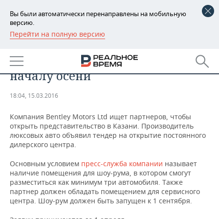
Вы были автоматически перенаправлены на мобильную
версию.
Перейти на полную версию
РЕГИОНЫ
Bentley намерен открыть
БАШКОРТОСТАН
НОВОСТИ
представительство в Казани к
началу осени
ТАТАРСТАН
АНАЛИТИКА
18:04, 15.03.2016
УДМУРТИЯ
НОВОСТИ АНАЛИТИКИ
ЭКОНОМИКА
Компания Bentley Motors Ltd ищет партнеров, чтобы
ДЕКЛАРАЦИИ О ДОХОДАХ
НОВОСТИ ЭКОНОМИКИ
ПРОМЫШЛЕННОСТЬ
открыть представительство в Казани. Производитель
люксовых авто объявил тендер на открытие постоянного
дилерского центра.
КОРОЛИ ГОСЗАКАЗА ПФО
ФИНАНСЫ
НОВОСТИ
НЕДВИЖИМОСТЬ
ПРОМЫШЛЕННОСТИ
Основным условием
пресс-служба компании
называет
ВУЗЫ ТАТАРСТАНА
БАНКИ
НОВОСТИ НЕДВИЖИМОСТИ
АВТО
наличие помещения для шоу-рума, в котором смогут
АГРОПРОМ
разместиться как минимум три автомобиля. Также
партнер должен обладать помещением для сервисного
КОМУ ПРИНАДЛЕЖАТ
БЮДЖЕТ
НОВОСТИ АВТО
БИЗНЕС
ТОРГОВЫЕ ЦЕНТРЫ
МАШИНОСТРОЕНИЕ
центра. Шоу-рум должен быть запущен к 1 сентября.
ТАТАРСТАНА
ИНВЕСТИЦИИ
НОВОСТИ БИЗНЕСА
ТЕХНОЛОГИИ