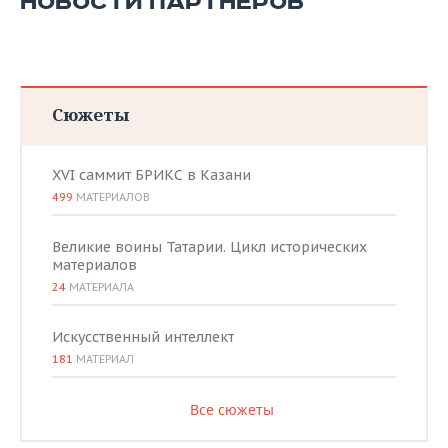
НОВОСТИ ПАРТНЕРОВ
ВОДНЫЕ ВИДЫ СПОРТА
ОБРАЗОВАНИЕ
ХОККЕЙ С МЯЧОМ
ПРОИСШЕСТВИЯ
Сюжеты
XVI саммит БРИКС в Казани
499
МАТЕРИАЛОВ
Великие воины Татарии. Цикл исторических
материалов
24
МАТЕРИАЛА
Искусственный интеллект
181
МАТЕРИАЛ
Все сюжеты