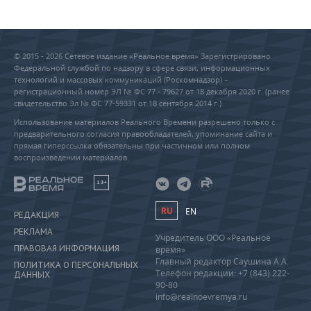
© 2015 - 2026 Сетевое издание «Реальное время» Зарегистрировано
Федеральной службой по надзору в сфере связи, информационных
технологий и массовых коммуникаций (Роскомнадзор) –
регистрационный номер ЭЛ № ФС 77 - 79627 от 18 декабря 2020 г. (ранее
свидетельство Эл № ФС 77-59331 от 18 сентября 2014 г.)
Использование материалов Реального Времени разрешено только с
предварительного согласия правообладателей, упоминание сайта и
прямая гиперссылка обязательны при частичном или полном
воспроизведении материалов.
18+
RU
EN
РЕДАКЦИЯ
РЕКЛАМА
Учредитель ООО «Реальное
ПРАВОВАЯ ИНФОРМАЦИЯ
время»
Главный редактор Саушина А.А.
ПОЛИТИКА О ПЕРСОНАЛЬНЫХ
Телефон редакции: +7 (843) 222-
ДАННЫХ
90-80
info@realnoevremya.ru