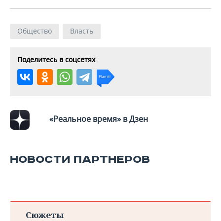
ВОДНЫЕ ВИДЫ СПОРТА
ОБРАЗОВАНИЕ
ХОККЕЙ С МЯЧОМ
ПРОИСШЕСТВИЯ
Общество
Власть
Поделитесь в соцсетях
«Реальное время» в Дзен
НОВОСТИ ПАРТНЕРОВ
Сюжеты