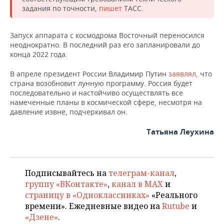
НЕФТЕХИМИЯ
задания по точности,
пишет
ТАСС.
РОЗНИЧНАЯ ТОРГОВЛЯ
НОВОСТИ ТЕХНОЛОГИЙ
МЕРОПРИЯТИЯ
НЕФТЬ
Запуск аппарата с космодрома Восточный переносился
ТРАНСПОРТ
IT
НОВОСТИ МЕРОПРИЯТИЙ
СПОРТ
неоднократно. В последний раз его запланировали до
ОПК
конца 2022 года.
УСЛУГИ
МЕДИА
ВЫЕЗДНАЯ РЕДАКЦИЯ
НОВОСТИ СПОРТА
ОБЩЕСТВО
ЭНЕРГЕТИКА
В апреле президент России Владимир Путин
заявлял,
что
страна возобновит лунную программу. Россия будет
ТЕЛЕКОММУНИКАЦИИ
БИЗНЕС-БРАНЧИ
ФУТБОЛ
НОВОСТИ ОБЩЕСТВА
ФОТОГАЛЕРЕЯ
последовательно и настойчиво осуществлять все
намеченные планы в космической сфере, несмотря на
ONLINE-КОНФЕРЕНЦИИ
ХОККЕЙ
ВЛАСТЬ
СЮЖЕТЫ
давление извне, подчеркивал он.
Татьяна Леухина
ОТКРЫТАЯ ЛЕКЦИЯ
БАСКЕТБОЛ
ИНФРАСТРУКТУРА
СПРАВОЧНИК
ВОЛЕЙБОЛ
ИСТОРИЯ
СПИСОК ПЕРСОН
ПОЛНАЯ ВЕРСИЯ
Подписывайтесь на
телеграм-канал
,
КИБЕРСПОРТ
КУЛЬТУРА
СПИСОК КОМПАНИЙ
группу «ВКонтакте»
,
канал в MAX
и
страницу в «Одноклассниках»
«Реального
ФИГУРНОЕ КАТАНИЕ
МЕДИЦИНА
времени». Ежедневные видео на
Rutube
и
«Дзене»
.