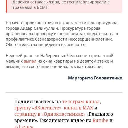
НЕФТЕХИМИЯ
Девочка осталась жива, ее госпитализировали с
травмами в БСМП.
РОЗНИЧНАЯ ТОРГОВЛЯ
НОВОСТИ ТЕХНОЛОГИЙ
МЕРОПРИЯТИЯ
НЕФТЬ
На место происшествия выехал заместитель прокурора
ТРАНСПОРТ
IT
НОВОСТИ МЕРОПРИЯТИЙ
СПОРТ
ОПК
города Айдар Салимуллин. Прокуратура города
организовала проверку исполнения законодательства о
УСЛУГИ
МЕДИА
ВЫЕЗДНАЯ РЕДАКЦИЯ
НОВОСТИ СПОРТА
ОБЩЕСТВО
профилактике безнадзорности несовершеннолетних.
ЭНЕРГЕТИКА
Обстоятельства инцидента выясняются.
ТЕЛЕКОММУНИКАЦИИ
БИЗНЕС-БРАНЧИ
ФУТБОЛ
НОВОСТИ ОБЩЕСТВА
ФОТОГАЛЕРЕЯ
Неделей ранее в Набережных Челнах четырехлетний
мальчик
выпал
из окна квартиры на девятом этаже и
ONLINE-КОНФЕРЕНЦИИ
ХОККЕЙ
ВЛАСТЬ
СЮЖЕТЫ
выжил, его состояние оценивалось как тяжелое.
ОТКРЫТАЯ ЛЕКЦИЯ
БАСКЕТБОЛ
ИНФРАСТРУКТУРА
СПРАВОЧНИК
Маргарита Головатенко
ВОЛЕЙБОЛ
ИСТОРИЯ
СПИСОК ПЕРСОН
ПОЛНАЯ ВЕРСИЯ
Подписывайтесь на
телеграм-канал
,
КИБЕРСПОРТ
КУЛЬТУРА
СПИСОК КОМПАНИЙ
группу «ВКонтакте»
,
канал в MAX
и
страницу в «Одноклассниках»
«Реального
ФИГУРНОЕ КАТАНИЕ
МЕДИЦИНА
времени». Ежедневные видео на
Rutube
и
«Дзене»
.