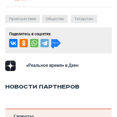
ВОДНЫЕ ВИДЫ СПОРТА
ОБРАЗОВАНИЕ
ХОККЕЙ С МЯЧОМ
ПРОИСШЕСТВИЯ
Происшествия
Общество
Татарстан
Поделитесь в соцсетях
«Реальное время» в Дзен
НОВОСТИ ПАРТНЕРОВ
Сюжеты