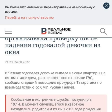
Вы были автоматически перенаправлены на мобильную
версию.
Перейти на полную версию
РЕГИОНЫ
ПРОИСШЕСТВИЯ
В Челнах прокуратура
БАШКОРТОСТАН
НОВОСТИ
организовала проверку после
ТАТАРСТАН
АНАЛИТИКА
падения годовалой девочки из
окна
УДМУРТИЯ
НОВОСТИ АНАЛИТИКИ
ЭКОНОМИКА
21:23, 24.08.2022
ДЕКЛАРАЦИИ О ДОХОДАХ
НОВОСТИ ЭКОНОМИКИ
ПРОМЫШЛЕННОСТЬ
В Челнах годовалая девочка выпала из окна квартиры на
КОРОЛИ ГОСЗАКАЗА ПФО
ФИНАНСЫ
НОВОСТИ
НЕДВИЖИМОСТЬ
пятом этаже дома, расположенного в поселке ГЭС,
ПРОМЫШЛЕННОСТИ
сообщил старший помощник прокурора Татарстана по
ВУЗЫ ТАТАРСТАНА
БАНКИ
НОВОСТИ НЕДВИЖИМОСТИ
АВТО
взаимодействию со СМИ Руслан Галиев.
АГРОПРОМ
КОМУ ПРИНАДЛЕЖАТ
БЮДЖЕТ
НОВОСТИ АВТО
БИЗНЕС
Сообщение в экстренные службы поступило в
ТОРГОВЫЕ ЦЕНТРЫ
МАШИНОСТРОЕНИЕ
19:14. В момент случившегося в квартире
ТАТАРСТАНА
находились родители и их сын 2011 года рождения.
ИНВЕСТИЦИИ
НОВОСТИ БИЗНЕСА
ТЕХНОЛОГИИ