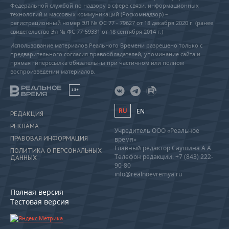
Федеральной службой по надзору в сфере связи, информационных
технологий и массовых коммуникаций (Роскомнадзор) –
регистрационный номер ЭЛ № ФС 77 - 79627 от 18 декабря 2020 г. (ранее
свидетельство Эл № ФС 77-59331 от 18 сентября 2014 г.)
Использование материалов Реального Времени разрешено только с
предварительного согласия правообладателей, упоминание сайта и
прямая гиперссылка обязательны при частичном или полном
воспроизведении материалов.
18+
RU
EN
РЕДАКЦИЯ
РЕКЛАМА
Учредитель ООО «Реальное
ПРАВОВАЯ ИНФОРМАЦИЯ
время»
Главный редактор Саушина А.А.
ПОЛИТИКА О ПЕРСОНАЛЬНЫХ
Телефон редакции: +7 (843) 222-
ДАННЫХ
90-80
info@realnoevremya.ru
Полная версия
Тестовая версия