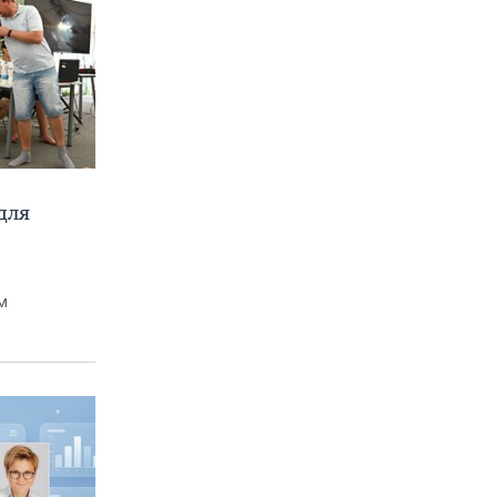
для
м