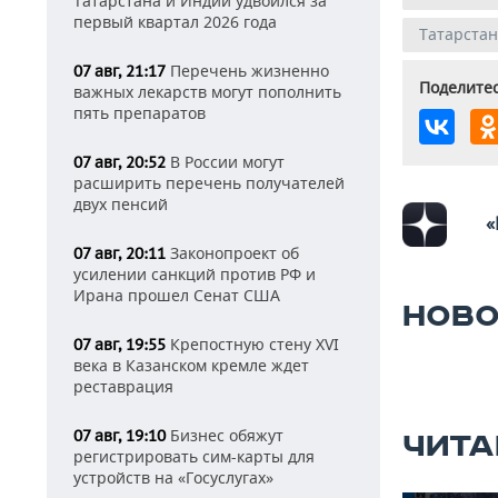
Татарстана и Индии удвоился за
первый квартал 2026 года
Татарстан
Перечень жизненно
07 авг, 21:17
Поделитес
важных лекарств могут пополнить
пять препаратов
В России могут
07 авг, 20:52
расширить перечень получателей
двух пенсий
«
Законопроект об
07 авг, 20:11
усилении санкций против РФ и
Ирана прошел Сенат США
НОВО
Крепостную стену XVI
07 авг, 19:55
века в Казанском кремле ждет
реставрация
Бизнес обяжут
07 авг, 19:10
ЧИТА
регистрировать сим-карты для
устройств на «Госуслугах»