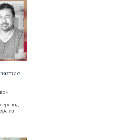
клянная
ево»
 перевод
ора из