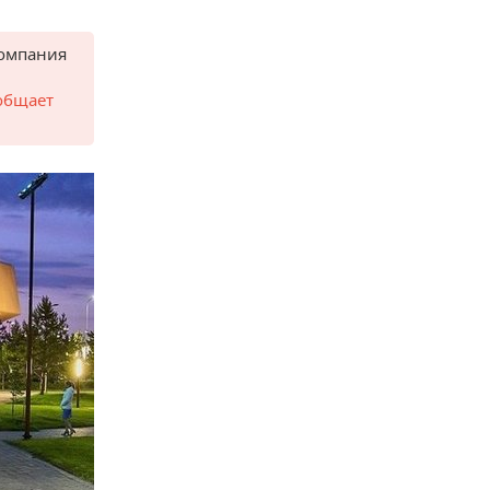
компания
общает