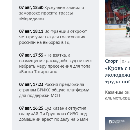
Хуснуллин заявил о
07 авг, 18:30
заморозке проекта трассы
«Меридиан»
Во Франции откроют
07 авг, 18:11
четыре участка для голосования
россиян на выборах в ГД
«Не взятка, а
07 авг, 17:55
возмещение расходов!»: суд не смог
Спорт
07 а
избрать меру пресечения для топа
«Кровь с
«Банка Татарстан»
молодежь
труда по
Россия предложила
07 авг, 17:23
странам БРИКС общую платформу
Казанцы ок
для поддержки МСП
альметьевц
Суд Казани отпустил
07 авг, 16:25
главу «Ай Пи Групп» из СИЗО под
домашний арест по делу на 5 млн