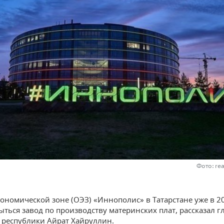
Фото: re
кономической зоне (ОЭЗ) «Иннополис» в Татарстане уже в 2
ыться завод по производству материнских плат, рассказал г
республики Айрат Хайруллин.