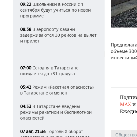
Школьники в России с 1
09:22
сентября будут учиться по новой
программе
В аэропорту Казани
08:38
задерживаются 30 рейсов на вылет
и прилет
Предполага
объеме 300
инвестиций
Сегодня в Татарстане
07:00
ожидается до +31 градуса
Режим «Ракетная опасность»
05:42
в Татарстане отменен
Подпи
MAX
и
В Татарстане введены
04:53
Ежедн
режимы ракетной и беспилотной
опасностей
Торговый оборот
07 авг, 21:36
Общество