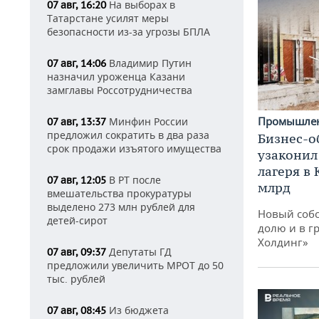
На выборах в
07 авг, 16:20
Татарстане усилят меры
безопасности из-за угрозы БПЛА
Владимир Путин
07 авг, 14:06
назначил уроженца Казани
замглавы Россотрудничества
Промышле
Минфин России
07 авг, 13:37
предложил сократить в два раза
Бизнес-о
срок продажи изъятого имущества
узаконил
лагеря в
В РТ после
07 авг, 12:05
млрд
вмешательства прокуратуры
выделено 273 млн рублей для
Новый собс
детей-сирот
долю и в г
Холдинг»
Депутаты ГД
07 авг, 09:37
предложили увеличить МРОТ до 50
тыс. рублей
Из бюджета
07 авг, 08:45