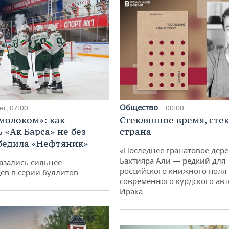
Общество
вг, 07:00
00:00
 молоком»: как
Стеклянное время, сте
 «Ак Барса» не без
страна
бедила «Нефтяник»
«Последнее гранатовое дер
Бахтияра Али — редкий для
азались сильнее
российского книжного поля
ев в серии буллитов
современного курдского авт
Ирака