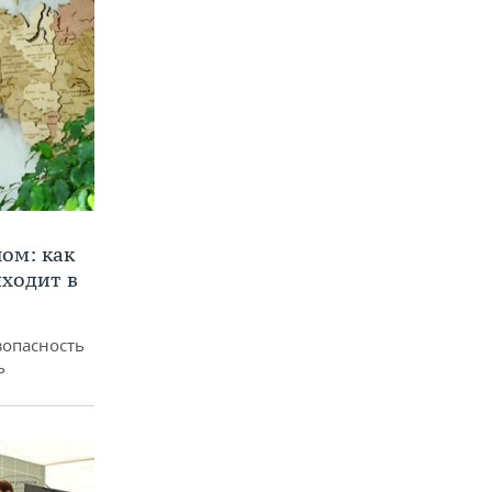
ом: как
ходит в
зопасность
ь