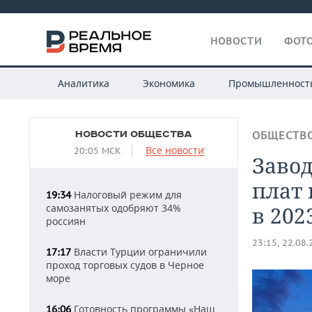
НОВОСТИ
ФОТО
Аналитика
Экономика
Промышленност
НОВОСТИ ОБЩЕСТВА
ОБЩЕСТВ
Все новости
20:05 МСК
Завод
плат
Налоговый режим для
19:34
самозанятых одобряют 34%
в 202
россиян
23:15, 22.08
Власти Турции ограничили
17:17
проход торговых судов в Черное
море
Готовность программы «Наш
16:06