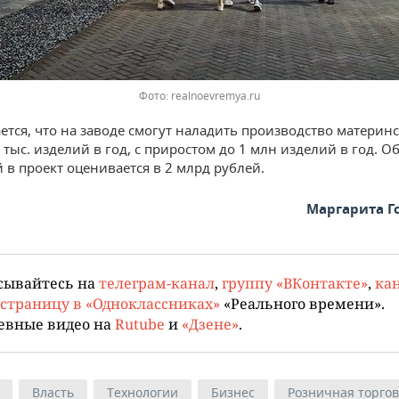
Фото: realnoevremya.ru
ется, что на заводе смогут наладить производство материнс
 тыс. изделий в год, с приростом до 1 млн изделий в год. О
 в проект оценивается в 2 млрд рублей.
Маргарита Г
сывайтесь на
телеграм-канал
,
группу «ВКонтакте»
,
кан
страницу в «Одноклассниках»
«Реального времени».
евные видео на
Rutube
и
«Дзене»
.
Власть
Технологии
Бизнес
Розничная торго