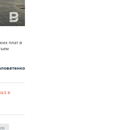
ких плат в
бъем
оловатенко
ал в
вля