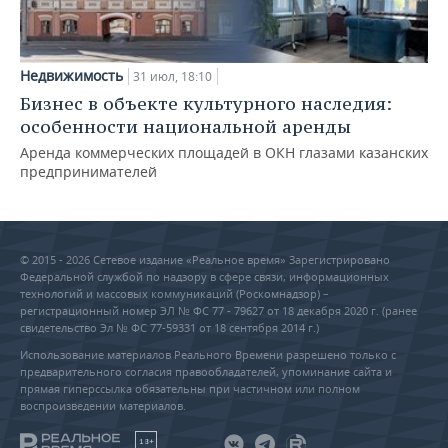
Недвижимость
31 июл, 18:10
Бизнес в объекте культурного наследия:
особенности национальной аренды
Аренда коммерческих площадей в ОКН глазами казанских
предпринимателей
© 2015 - 2026 Сетевое издание «Реальное время» Зарегистрировано
Федеральной службой по надзору в сфере связи, информационных
технологий и массовых коммуникаций (Роскомнадзор) –
регистрационный номер ЭЛ № ФС 77 - 79627 от 18 декабря 2020 г. (ранее
свидетельство Эл № ФС 77-59331 от 18 сентября 2014 г.)
Использование материалов Реального Времени разрешено только с
предварительного согласия правообладателей, упоминание сайта и
прямая гиперссылка обязательны при частичном или полном
воспроизведении материалов.
18+