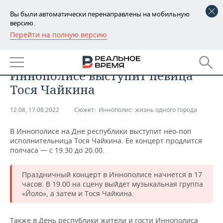
Вы были автоматически перенаправлены на мобильную
версию.
Перейти на полную версию
РЕГИОНЫ
ОБЩЕСТВО
На Дне республики в
БАШКОРТОСТАН
НОВОСТИ
Иннополисе выступит певица
ТАТАРСТАН
АНАЛИТИКА
Тося Чайкина
УДМУРТИЯ
НОВОСТИ АНАЛИТИКИ
ЭКОНОМИКА
12:08, 17.08.2022
Сюжет:
Иннополис: жизнь одного города
ДЕКЛАРАЦИИ О ДОХОДАХ
НОВОСТИ ЭКОНОМИКИ
ПРОМЫШЛЕННОСТЬ
В Иннополисе на Дне республики выступит нео-поп
исполнительница Тося Чайкина. Ее концерт продлится
КОРОЛИ ГОСЗАКАЗА ПФО
ФИНАНСЫ
НОВОСТИ
НЕДВИЖИМОСТЬ
полчаса — с 19.30 до 20.00.
ПРОМЫШЛЕННОСТИ
ВУЗЫ ТАТАРСТАНА
БАНКИ
НОВОСТИ НЕДВИЖИМОСТИ
АВТО
Праздничный концерт в Иннополисе начнется в 17
АГРОПРОМ
часов. В 19.00 на сцену выйдет музыкальная группа
«Йоло», а затем и Тося Чайкина.
КОМУ ПРИНАДЛЕЖАТ
БЮДЖЕТ
НОВОСТИ АВТО
БИЗНЕС
ТОРГОВЫЕ ЦЕНТРЫ
МАШИНОСТРОЕНИЕ
ТАТАРСТАНА
ИНВЕСТИЦИИ
НОВОСТИ БИЗНЕСА
ТЕХНОЛОГИИ
Также в День республики жители и гости Иннополиса