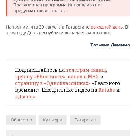
ВОДНЫЕ ВИДЫ СПОРТА
ОБРАЗОВАНИЕ
Праздничная программа Иннополиса не
предусматривает салюта.
ХОККЕЙ С МЯЧОМ
ПРОИСШЕСТВИЯ
Напомним, что 30 августа в Татарстане
выходной день
. В
этом году День республики выпадает на вторник.
Татьяна Демина
Подписывайтесь на
телеграм-канал
,
группу «ВКонтакте»
,
канал в MAX
и
страницу в «Одноклассниках»
«Реального
времени». Ежедневные видео на
Rutube
и
«Дзене»
.
Общество
Культура
Татарстан