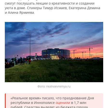
НЕФТЕХИМИЯ
смогут послушать лекции о креативности и создании
уюта в доме. Спикеры Тимур Исмаев, Екатерина Демина
РОЗНИЧНАЯ ТОРГОВЛЯ
НОВОСТИ ТЕХНОЛОГИЙ
МЕРОПРИЯТИЯ
и Алина Ярмиева.
НЕФТЬ
ТРАНСПОРТ
IT
НОВОСТИ МЕРОПРИЯТИЙ
СПОРТ
ОПК
УСЛУГИ
МЕДИА
ВЫЕЗДНАЯ РЕДАКЦИЯ
НОВОСТИ СПОРТА
ОБЩЕСТВО
ЭНЕРГЕТИКА
ТЕЛЕКОММУНИКАЦИИ
БИЗНЕС-БРАНЧИ
ФУТБОЛ
НОВОСТИ ОБЩЕСТВА
ФОТОГАЛЕРЕЯ
ONLINE-КОНФЕРЕНЦИИ
ХОККЕЙ
ВЛАСТЬ
СЮЖЕТЫ
ОТКРЫТАЯ ЛЕКЦИЯ
БАСКЕТБОЛ
ИНФРАСТРУКТУРА
СПРАВОЧНИК
ВОЛЕЙБОЛ
ИСТОРИЯ
СПИСОК ПЕРСОН
ПОЛНАЯ ВЕРСИЯ
КИБЕРСПОРТ
КУЛЬТУРА
СПИСОК КОМПАНИЙ
Фото: realnoevremya.ru
ФИГУРНОЕ КАТАНИЕ
МЕДИЦИНА
«Реальное время» писало, что празднование Дня
республики в Иннополисе
оценили
в 1,7 млн
рублей. Средства выделят из бюджета города.