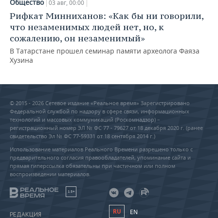
Общество
03 авг, 00:00
Рифкат Минниханов: «Как бы ни говорили,
что незаменимых людей нет, но, к
сожалению, он незаменимый»
В Татарстане прошел семинар памяти археолога Фаяза
Хузина
© 2015 - 2026 Сетевое издание «Реальное время» Зарегистрировано
Федеральной службой по надзору в сфере связи, информационных
технологий и массовых коммуникаций (Роскомнадзор) –
регистрационный номер ЭЛ № ФС 77 - 79627 от 18 декабря 2020 г. (ранее
свидетельство Эл № ФС 77-59331 от 18 сентября 2014 г.)
Использование материалов Реального Времени разрешено только с
предварительного согласия правообладателей, упоминание сайта и
прямая гиперссылка обязательны при частичном или полном
воспроизведении материалов.
18+
RU
EN
РЕДАКЦИЯ