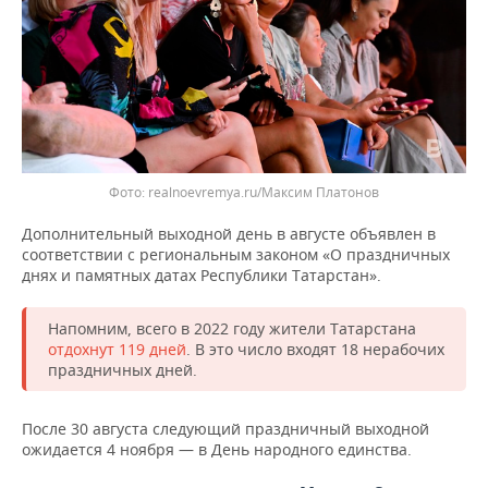
ВОДНЫЕ ВИДЫ СПОРТА
ОБРАЗОВАНИЕ
ХОККЕЙ С МЯЧОМ
ПРОИСШЕСТВИЯ
realnoevremya.ru/Максим Платонов
Дополнительный выходной день в августе объявлен в
соответствии с региональным законом «О праздничных
днях и памятных датах Республики Татарстан».
Напомним, всего в 2022 году жители Татарстана
отдохнут 119 дней
. В это число входят 18 нерабочих
праздничных дней.
После 30 августа следующий праздничный выходной
ожидается 4 ноября — в День народного единства.