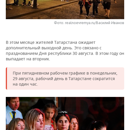
НЕФТЕХИМИЯ
РОЗНИЧНАЯ ТОРГОВЛЯ
НОВОСТИ ТЕХНОЛОГИЙ
МЕРОПРИЯТИЯ
НЕФТЬ
Фото: realnoevremya.ru/Василий Иванов
ТРАНСПОРТ
IT
НОВОСТИ МЕРОПРИЯТИЙ
СПОРТ
ОПК
УСЛУГИ
МЕДИА
ВЫЕЗДНАЯ РЕДАКЦИЯ
НОВОСТИ СПОРТА
ОБЩЕСТВО
ЭНЕРГЕТИКА
В этом месяце жителей Татарстана ожидает
дополнительный выходной день. Это связано с
ТЕЛЕКОММУНИКАЦИИ
БИЗНЕС-БРАНЧИ
ФУТБОЛ
НОВОСТИ ОБЩЕСТВА
ФОТОГАЛЕРЕЯ
празднованием Дня республики 30 августа. В этом году он
выпадает на вторник.
ONLINE-КОНФЕРЕНЦИИ
ХОККЕЙ
ВЛАСТЬ
СЮЖЕТЫ
При пятидневном рабочем графике в понедельник,
ОТКРЫТАЯ ЛЕКЦИЯ
БАСКЕТБОЛ
ИНФРАСТРУКТУРА
СПРАВОЧНИК
29 августа, рабочий день в Татарстане сократится
на один час.
ВОЛЕЙБОЛ
ИСТОРИЯ
СПИСОК ПЕРСОН
ПОЛНАЯ ВЕРСИЯ
КИБЕРСПОРТ
КУЛЬТУРА
СПИСОК КОМПАНИЙ
ФИГУРНОЕ КАТАНИЕ
МЕДИЦИНА