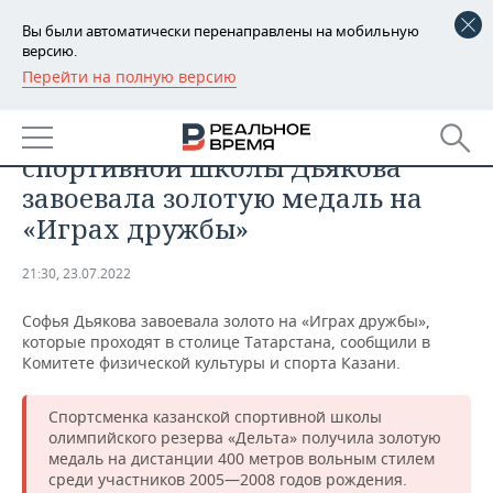
Вы были автоматически перенаправлены на мобильную
версию.
Перейти на полную версию
РЕГИОНЫ
СПОРТ
Спортсменка казанской
БАШКОРТОСТАН
НОВОСТИ
спортивной школы Дьякова
ТАТАРСТАН
АНАЛИТИКА
завоевала золотую медаль на
«Играх дружбы»
УДМУРТИЯ
НОВОСТИ АНАЛИТИКИ
ЭКОНОМИКА
21:30, 23.07.2022
ДЕКЛАРАЦИИ О ДОХОДАХ
НОВОСТИ ЭКОНОМИКИ
ПРОМЫШЛЕННОСТЬ
Софья Дьякова завоевала золото на «Играх дружбы»,
КОРОЛИ ГОСЗАКАЗА ПФО
ФИНАНСЫ
НОВОСТИ
НЕДВИЖИМОСТЬ
которые проходят в столице Татарстана, сообщили в
ПРОМЫШЛЕННОСТИ
Комитете физической культуры и спорта Казани.
ВУЗЫ ТАТАРСТАНА
БАНКИ
НОВОСТИ НЕДВИЖИМОСТИ
АВТО
АГРОПРОМ
Спортсменка казанской спортивной школы
КОМУ ПРИНАДЛЕЖАТ
БЮДЖЕТ
НОВОСТИ АВТО
БИЗНЕС
олимпийского резерва «Дельта» получила золотую
ТОРГОВЫЕ ЦЕНТРЫ
МАШИНОСТРОЕНИЕ
медаль на дистанции 400 метров вольным стилем
ТАТАРСТАНА
среди участников 2005—2008 годов рождения.
ИНВЕСТИЦИИ
НОВОСТИ БИЗНЕСА
ТЕХНОЛОГИИ