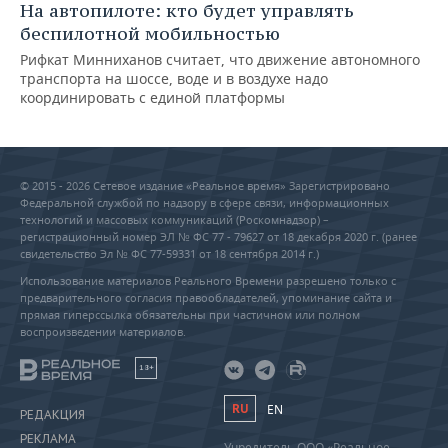
На автопилоте: кто будет управлять
беспилотной мобильностью
Рифкат Минниханов считает, что движение автономного
транспорта на шоссе, воде и в воздухе надо
координировать с единой платформы
© 2015 - 2026 Сетевое издание «Реальное время» Зарегистрировано
Федеральной службой по надзору в сфере связи, информационных
технологий и массовых коммуникаций (Роскомнадзор) –
регистрационный номер ЭЛ № ФС 77 - 79627 от 18 декабря 2020 г. (ранее
свидетельство Эл № ФС 77-59331 от 18 сентября 2014 г.)
Использование материалов Реального Времени разрешено только с
предварительного согласия правообладателей, упоминание сайта и
прямая гиперссылка обязательны при частичном или полном
воспроизведении материалов.
18+
RU
EN
РЕДАКЦИЯ
РЕКЛАМА
Учредитель ООО «Реальное