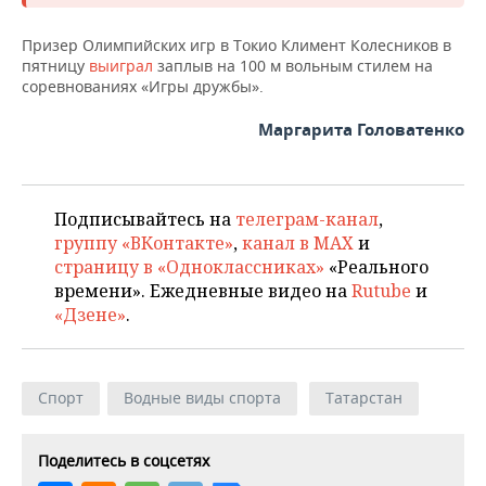
НЕФТЕХИМИЯ
РОЗНИЧНАЯ ТОРГОВЛЯ
НОВОСТИ ТЕХНОЛОГИЙ
МЕРОПРИЯТИЯ
Призер Олимпийских игр в Токио Климент Колесников в
НЕФТЬ
пятницу
выиграл
заплыв на 100 м вольным стилем на
соревнованиях «Игры дружбы».
ТРАНСПОРТ
IT
НОВОСТИ МЕРОПРИЯТИЙ
СПОРТ
ОПК
Маргарита Головатенко
УСЛУГИ
МЕДИА
ВЫЕЗДНАЯ РЕДАКЦИЯ
НОВОСТИ СПОРТА
ОБЩЕСТВО
ЭНЕРГЕТИКА
ТЕЛЕКОММУНИКАЦИИ
БИЗНЕС-БРАНЧИ
ФУТБОЛ
НОВОСТИ ОБЩЕСТВА
ФОТОГАЛЕРЕЯ
Подписывайтесь на
телеграм-канал
,
ONLINE-КОНФЕРЕНЦИИ
ХОККЕЙ
ВЛАСТЬ
СЮЖЕТЫ
группу «ВКонтакте»
,
канал в MAX
и
страницу в «Одноклассниках»
«Реального
ОТКРЫТАЯ ЛЕКЦИЯ
БАСКЕТБОЛ
ИНФРАСТРУКТУРА
времени». Ежедневные видео на
Rutube
и
СПРАВОЧНИК
«Дзене»
.
ВОЛЕЙБОЛ
ИСТОРИЯ
СПИСОК ПЕРСОН
ПОЛНАЯ ВЕРСИЯ
КИБЕРСПОРТ
КУЛЬТУРА
СПИСОК КОМПАНИЙ
Спорт
Водные виды спорта
Татарстан
ФИГУРНОЕ КАТАНИЕ
МЕДИЦИНА
Поделитесь в соцсетях