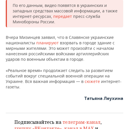
НЕФТЕХИМИЯ
По его данным, видео появятся в украинских и
РОЗНИЧНАЯ ТОРГОВЛЯ
НОВОСТИ ТЕХНОЛОГИЙ
МЕРОПРИЯТИЯ
западных средствах массовой информации, а также
НЕФТЬ
интернет-ресурсах,
передает
пресс-служба
Минобороны России.
ТРАНСПОРТ
IT
НОВОСТИ МЕРОПРИЯТИЙ
СПОРТ
ОПК
УСЛУГИ
МЕДИА
ВЫЕЗДНАЯ РЕДАКЦИЯ
НОВОСТИ СПОРТА
ОБЩЕСТВО
Вчера Мизинцев заявил, что в Славянске украинские
ЭНЕРГЕТИКА
националисты
планируют
взорвать в городе здание с
мирными жителями. Это может произойти с началом
ТЕЛЕКОММУНИКАЦИИ
БИЗНЕС-БРАНЧИ
ФУТБОЛ
НОВОСТИ ОБЩЕСТВА
ФОТОГАЛЕРЕЯ
нанесения российскими войсками артиллерийских
ударов по военным объектам в городе.
ONLINE-КОНФЕРЕНЦИИ
ХОККЕЙ
ВЛАСТЬ
СЮЖЕТЫ
«Реальное время» продолжает следить за развитием
событий вокруг специальной военной операции на
ОТКРЫТАЯ ЛЕКЦИЯ
БАСКЕТБОЛ
ИНФРАСТРУКТУРА
СПРАВОЧНИК
Украине. Вся важная информация — в
сюжете
интернет-
газеты.
ВОЛЕЙБОЛ
ИСТОРИЯ
СПИСОК ПЕРСОН
ПОЛНАЯ ВЕРСИЯ
Татьяна Леухина
КИБЕРСПОРТ
КУЛЬТУРА
СПИСОК КОМПАНИЙ
ФИГУРНОЕ КАТАНИЕ
МЕДИЦИНА
Подписывайтесь на
телеграм-канал
,
группу «ВКонтакте»
,
канал в MAX
и