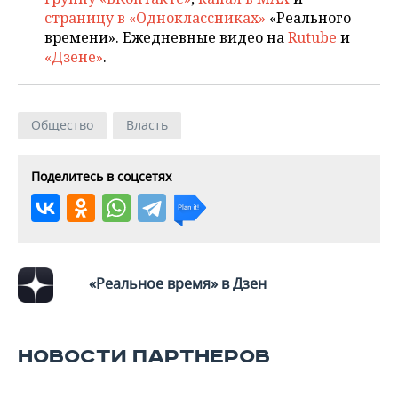
ВОДНЫЕ ВИДЫ СПОРТА
ОБРАЗОВАНИЕ
страницу в «Одноклассниках»
«Реального
времени». Ежедневные видео на
Rutube
и
ХОККЕЙ С МЯЧОМ
ПРОИСШЕСТВИЯ
«Дзене»
.
Общество
Власть
Поделитесь в соцсетях
«Реальное время» в Дзен
НОВОСТИ ПАРТНЕРОВ