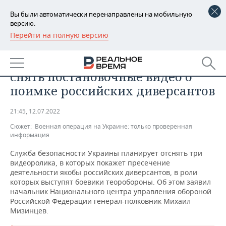
Вы были автоматически перенаправлены на мобильную
версию.
Перейти на полную версию
РЕГИОНЫ
ОБЩЕСТВО
Минобороны: СБУ планирует
БАШКОРТОСТАН
НОВОСТИ
снять постановочные видео о
ТАТАРСТАН
АНАЛИТИКА
поимке российских диверсантов
УДМУРТИЯ
НОВОСТИ АНАЛИТИКИ
ЭКОНОМИКА
21:45, 12.07.2022
Сюжет:
Военная операция на Украине: только проверенная
ДЕКЛАРАЦИИ О ДОХОДАХ
НОВОСТИ ЭКОНОМИКИ
ПРОМЫШЛЕННОСТЬ
информация
КОРОЛИ ГОСЗАКАЗА ПФО
ФИНАНСЫ
НОВОСТИ
НЕДВИЖИМОСТЬ
Служба безопасности Украины планирует отснять три
ПРОМЫШЛЕННОСТИ
видеоролика, в которых покажет пресечение
деятельности якобы российских диверсантов, в роли
ВУЗЫ ТАТАРСТАНА
БАНКИ
НОВОСТИ НЕДВИЖИМОСТИ
АВТО
которых выступят боевики теоробороны. Об этом заявил
АГРОПРОМ
начальник Национального центра управления обороной
КОМУ ПРИНАДЛЕЖАТ
БЮДЖЕТ
НОВОСТИ АВТО
БИЗНЕС
Российской Федерации генерал-полковник Михаил
ТОРГОВЫЕ ЦЕНТРЫ
МАШИНОСТРОЕНИЕ
Мизинцев.
ТАТАРСТАНА
ИНВЕСТИЦИИ
НОВОСТИ БИЗНЕСА
ТЕХНОЛОГИИ