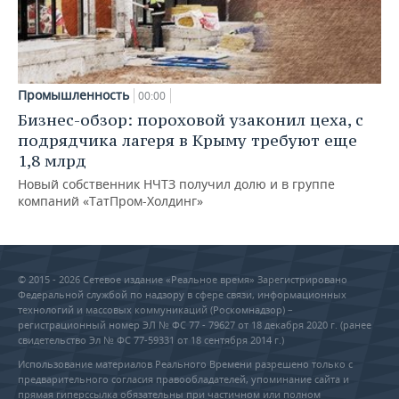
Промышленность
00:00
Бизнес-обзор: пороховой узаконил цеха, с
подрядчика лагеря в Крыму требуют еще
1,8 млрд
Новый собственник НЧТЗ получил долю и в группе
компаний «ТатПром-Холдинг»
© 2015 - 2026 Сетевое издание «Реальное время» Зарегистрировано
Федеральной службой по надзору в сфере связи, информационных
технологий и массовых коммуникаций (Роскомнадзор) –
регистрационный номер ЭЛ № ФС 77 - 79627 от 18 декабря 2020 г. (ранее
свидетельство Эл № ФС 77-59331 от 18 сентября 2014 г.)
Использование материалов Реального Времени разрешено только с
предварительного согласия правообладателей, упоминание сайта и
прямая гиперссылка обязательны при частичном или полном