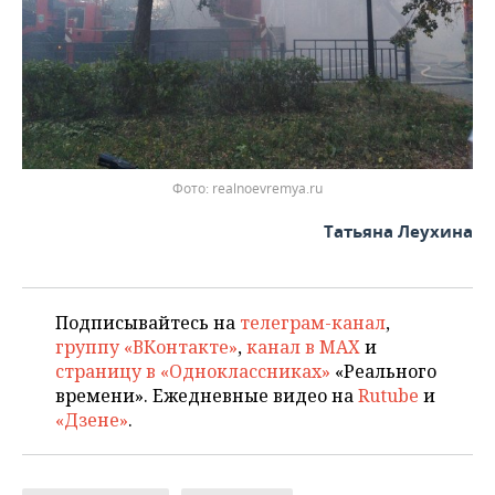
Фото: realnoevremya.ru
Татьяна Леухина
Подписывайтесь на
телеграм-канал
,
группу «ВКонтакте»
,
канал в MAX
и
страницу в «Одноклассниках»
«Реального
времени». Ежедневные видео на
Rutube
и
«Дзене»
.