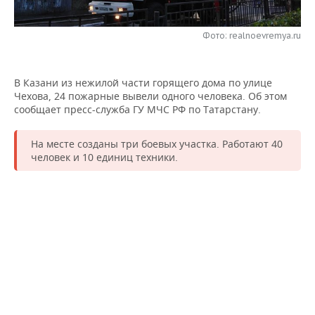
НЕФТЕХИМИЯ
РОЗНИЧНАЯ ТОРГОВЛЯ
НОВОСТИ ТЕХНОЛОГИЙ
МЕРОПРИЯТИЯ
НЕФТЬ
Фото: realnoevremya.ru
ТРАНСПОРТ
IT
НОВОСТИ МЕРОПРИЯТИЙ
СПОРТ
ОПК
В Казани из нежилой части горящего дома по улице
УСЛУГИ
МЕДИА
ВЫЕЗДНАЯ РЕДАКЦИЯ
НОВОСТИ СПОРТА
ОБЩЕСТВО
Чехова, 24 пожарные вывели одного человека. Об этом
ЭНЕРГЕТИКА
сообщает пресс-служба ГУ МЧС РФ по Татарстану.
ТЕЛЕКОММУНИКАЦИИ
БИЗНЕС-БРАНЧИ
ФУТБОЛ
НОВОСТИ ОБЩЕСТВА
ФОТОГАЛЕРЕЯ
На месте созданы три боевых участка. Работают 40
ONLINE-КОНФЕРЕНЦИИ
ХОККЕЙ
ВЛАСТЬ
СЮЖЕТЫ
человек и 10 единиц техники.
ОТКРЫТАЯ ЛЕКЦИЯ
БАСКЕТБОЛ
ИНФРАСТРУКТУРА
СПРАВОЧНИК
ВОЛЕЙБОЛ
ИСТОРИЯ
СПИСОК ПЕРСОН
ПОЛНАЯ ВЕРСИЯ
КИБЕРСПОРТ
КУЛЬТУРА
СПИСОК КОМПАНИЙ
ФИГУРНОЕ КАТАНИЕ
МЕДИЦИНА