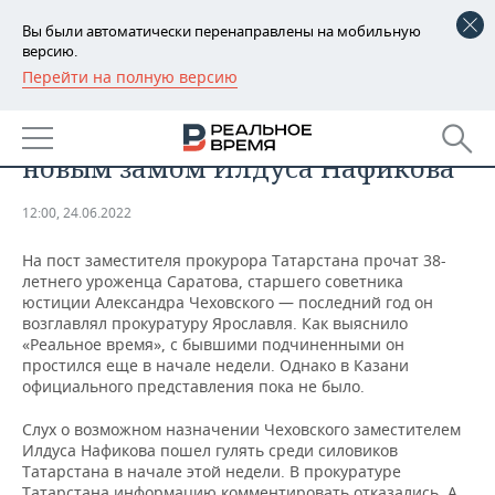
Вы были автоматически перенаправлены на мобильную
версию.
Перейти на полную версию
РЕГИОНЫ
ОБЩЕСТВО
Прокурор Ярославля станет
БАШКОРТОСТАН
НОВОСТИ
новым замом Илдуса Нафикова
ТАТАРСТАН
АНАЛИТИКА
12:00, 24.06.2022
УДМУРТИЯ
НОВОСТИ АНАЛИТИКИ
ЭКОНОМИКА
На пост заместителя прокурора Татарстана прочат 38-
летнего уроженца Саратова, старшего советника
ДЕКЛАРАЦИИ О ДОХОДАХ
НОВОСТИ ЭКОНОМИКИ
ПРОМЫШЛЕННОСТЬ
юстиции Александра Чеховского — последний год он
возглавлял прокуратуру Ярославля. Как выяснило
КОРОЛИ ГОСЗАКАЗА ПФО
ФИНАНСЫ
НОВОСТИ
НЕДВИЖИМОСТЬ
«Реальное время», с бывшими подчиненными он
ПРОМЫШЛЕННОСТИ
простился еще в начале недели. Однако в Казани
ВУЗЫ ТАТАРСТАНА
БАНКИ
НОВОСТИ НЕДВИЖИМОСТИ
АВТО
официального представления пока не было.
АГРОПРОМ
Слух о возможном назначении Чеховского заместителем
КОМУ ПРИНАДЛЕЖАТ
БЮДЖЕТ
НОВОСТИ АВТО
БИЗНЕС
Илдуса Нафикова пошел гулять среди силовиков
ТОРГОВЫЕ ЦЕНТРЫ
МАШИНОСТРОЕНИЕ
ТАТАРСТАНА
Татарстана в начале этой недели. В прокуратуре
ИНВЕСТИЦИИ
НОВОСТИ БИЗНЕСА
ТЕХНОЛОГИИ
Татарстана информацию комментировать отказались. А