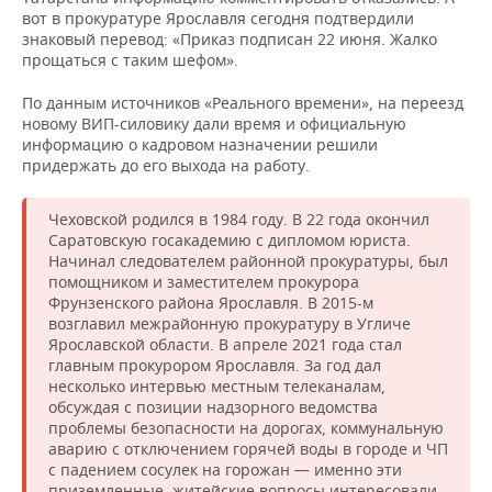
НЕФТЕХИМИЯ
вот в прокуратуре Ярославля сегодня подтвердили
знаковый перевод: «Приказ подписан 22 июня. Жалко
РОЗНИЧНАЯ ТОРГОВЛЯ
НОВОСТИ ТЕХНОЛОГИЙ
МЕРОПРИЯТИЯ
НЕФТЬ
прощаться с таким шефом».
ТРАНСПОРТ
IT
НОВОСТИ МЕРОПРИЯТИЙ
СПОРТ
По данным источников «Реального времени», на переезд
ОПК
новому ВИП-силовику дали время и официальную
УСЛУГИ
МЕДИА
ВЫЕЗДНАЯ РЕДАКЦИЯ
НОВОСТИ СПОРТА
ОБЩЕСТВО
информацию о кадровом назначении решили
ЭНЕРГЕТИКА
придержать до его выхода на работу.
ТЕЛЕКОММУНИКАЦИИ
БИЗНЕС-БРАНЧИ
ФУТБОЛ
НОВОСТИ ОБЩЕСТВА
ФОТОГАЛЕРЕЯ
Чеховской родился в 1984 году. В 22 года окончил
Саратовскую госакадемию с дипломом юриста.
ONLINE-КОНФЕРЕНЦИИ
ХОККЕЙ
ВЛАСТЬ
СЮЖЕТЫ
Начинал следователем районной прокуратуры, был
помощником и заместителем прокурора
ОТКРЫТАЯ ЛЕКЦИЯ
БАСКЕТБОЛ
ИНФРАСТРУКТУРА
СПРАВОЧНИК
Фрунзенского района Ярославля. В 2015-м
возглавил межрайонную прокуратуру в Угличе
ВОЛЕЙБОЛ
ИСТОРИЯ
СПИСОК ПЕРСОН
ПОЛНАЯ ВЕРСИЯ
Ярославской области. В апреле 2021 года стал
главным прокурором Ярославля. За год дал
несколько интервью местным телеканалам,
КИБЕРСПОРТ
КУЛЬТУРА
СПИСОК КОМПАНИЙ
обсуждая с позиции надзорного ведомства
проблемы безопасности на дорогах, коммунальную
ФИГУРНОЕ КАТАНИЕ
МЕДИЦИНА
аварию с отключением горячей воды в городе и ЧП
с падением сосулек на горожан — именно эти
приземленные, житейские вопросы интересовали