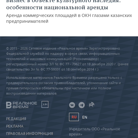
Бизнес в объекте культурного наследия:
особенности национальной аренды
Аренда коммерческих площадей в ОКН глазами казанских
предпринимателей
© 2015 - 2026 Сетевое издание «Реальное время» Зарегистрировано
Федеральной службой по надзору в сфере связи, информационных
технологий и массовых коммуникаций (Роскомнадзор) –
регистрационный номер ЭЛ № ФС 77 - 79627 от 18 декабря 2020 г. (ранее
свидетельство Эл № ФС 77-59331 от 18 сентября 2014 г.)
Использование материалов Реального Времени разрешено только с
предварительного согласия правообладателей, упоминание сайта и
прямая гиперссылка обязательны при частичном или полном
воспроизведении материалов.
18+
RU
EN
РЕДАКЦИЯ
РЕКЛАМА
Учредитель ООО «Реальное
ПРАВОВАЯ ИНФОРМАЦИЯ
время»