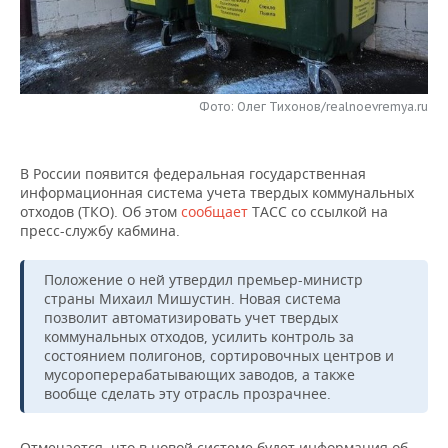
НЕФТЕХИМИЯ
РОЗНИЧНАЯ ТОРГОВЛЯ
НОВОСТИ ТЕХНОЛОГИЙ
МЕРОПРИЯТИЯ
НЕФТЬ
ТРАНСПОРТ
IT
НОВОСТИ МЕРОПРИЯТИЙ
СПОРТ
ОПК
Фото: Олег Тихонов/realnoevremya.ru
УСЛУГИ
МЕДИА
ВЫЕЗДНАЯ РЕДАКЦИЯ
НОВОСТИ СПОРТА
ОБЩЕСТВО
ЭНЕРГЕТИКА
В России появится федеральная государственная
ТЕЛЕКОММУНИКАЦИИ
БИЗНЕС-БРАНЧИ
ФУТБОЛ
НОВОСТИ ОБЩЕСТВА
ФОТОГАЛЕРЕЯ
информационная система учета твердых коммунальных
отходов (ТКО). Об этом
сообщает
ТАСС со ссылкой на
ONLINE-КОНФЕРЕНЦИИ
ХОККЕЙ
ВЛАСТЬ
СЮЖЕТЫ
пресс-службу кабмина.
ОТКРЫТАЯ ЛЕКЦИЯ
БАСКЕТБОЛ
ИНФРАСТРУКТУРА
СПРАВОЧНИК
Положение о ней утвердил премьер-министр
страны Михаил Мишустин. Новая система
ВОЛЕЙБОЛ
ИСТОРИЯ
СПИСОК ПЕРСОН
ПОЛНАЯ ВЕРСИЯ
позволит автоматизировать учет твердых
коммунальных отходов, усилить контроль за
состоянием полигонов, сортировочных центров и
КИБЕРСПОРТ
КУЛЬТУРА
СПИСОК КОМПАНИЙ
мусороперерабатывающих заводов, а также
вообще сделать эту отрасль прозрачнее.
ФИГУРНОЕ КАТАНИЕ
МЕДИЦИНА
Отмечается, что в новой системе будет информация об