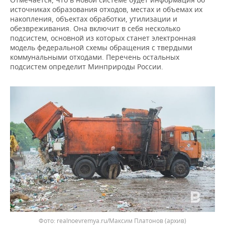
ВОДНЫЕ ВИДЫ СПОРТА
ОБРАЗОВАНИЕ
источниках образования отходов, местах и объемах их
накопления, объектах обработки, утилизации и
ХОККЕЙ С МЯЧОМ
ПРОИСШЕСТВИЯ
обезвреживания. Она включит в себя несколько
подсистем, основной из которых станет электронная
модель федеральной схемы обращения с твердыми
коммунальными отходами. Перечень остальных
подсистем определит Минприроды России.
realnoevremya.ru/Максим Платонов
(архив)