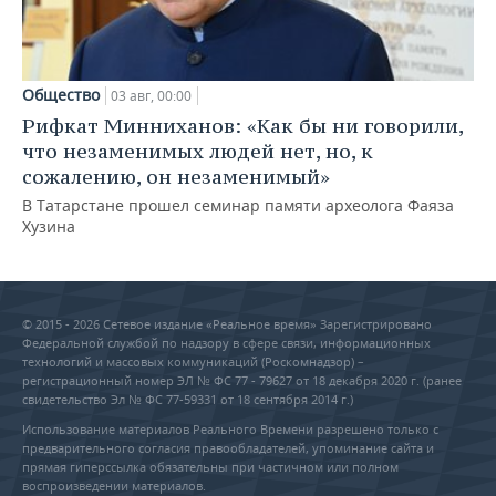
Общество
03 авг, 00:00
Рифкат Минниханов: «Как бы ни говорили,
что незаменимых людей нет, но, к
сожалению, он незаменимый»
В Татарстане прошел семинар памяти археолога Фаяза
Хузина
© 2015 - 2026 Сетевое издание «Реальное время» Зарегистрировано
Федеральной службой по надзору в сфере связи, информационных
технологий и массовых коммуникаций (Роскомнадзор) –
регистрационный номер ЭЛ № ФС 77 - 79627 от 18 декабря 2020 г. (ранее
свидетельство Эл № ФС 77-59331 от 18 сентября 2014 г.)
Использование материалов Реального Времени разрешено только с
предварительного согласия правообладателей, упоминание сайта и
прямая гиперссылка обязательны при частичном или полном
воспроизведении материалов.