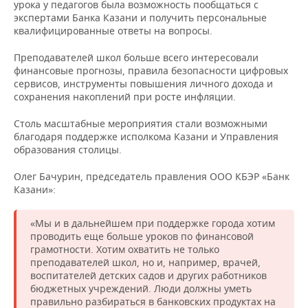
НЕФТЕХИМИЯ
урока у педагогов была возможность пообщаться с
экспертами Банка Казани и получить персональные
РОЗНИЧНАЯ ТОРГОВЛЯ
НОВОСТИ ТЕХНОЛОГИЙ
МЕРОПРИЯТИЯ
квалифицированные ответы на вопросы.
НЕФТЬ
ТРАНСПОРТ
IT
НОВОСТИ МЕРОПРИЯТИЙ
СПОРТ
Преподавателей школ больше всего интересовали
ОПК
финансовые прогнозы, правила безопасности цифровых
сервисов, инструменты повышения личного дохода и
УСЛУГИ
МЕДИА
ВЫЕЗДНАЯ РЕДАКЦИЯ
НОВОСТИ СПОРТА
ОБЩЕСТВО
сохранения накоплений при росте инфляции.
ЭНЕРГЕТИКА
ТЕЛЕКОММУНИКАЦИИ
БИЗНЕС-БРАНЧИ
ФУТБОЛ
НОВОСТИ ОБЩЕСТВА
ФОТОГАЛЕРЕЯ
Столь масштабные мероприятия стали возможными
благодаря поддержке исполкома Казани и Управления
образования столицы.
ONLINE-КОНФЕРЕНЦИИ
ХОККЕЙ
ВЛАСТЬ
СЮЖЕТЫ
Олег Бачурин, председатель правления ООО КБЭР «Банк
ОТКРЫТАЯ ЛЕКЦИЯ
БАСКЕТБОЛ
ИНФРАСТРУКТУРА
СПРАВОЧНИК
Казани»:
ВОЛЕЙБОЛ
ИСТОРИЯ
СПИСОК ПЕРСОН
ПОЛНАЯ ВЕРСИЯ
«Мы и в дальнейшем при поддержке города хотим
проводить еще больше уроков по финансовой
КИБЕРСПОРТ
КУЛЬТУРА
СПИСОК КОМПАНИЙ
грамотности. Хотим охватить не только
преподавателей школ, но и, например, врачей,
воспитателей детских садов и других работников
ФИГУРНОЕ КАТАНИЕ
МЕДИЦИНА
бюджетных учреждений. Люди должны уметь
правильно разбираться в банковских продуктах на