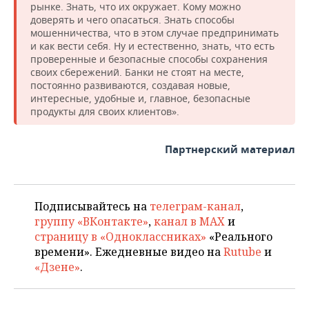
ВОДНЫЕ ВИДЫ СПОРТА
ОБРАЗОВАНИЕ
рынке. Знать, что их окружает. Кому можно
доверять и чего опасаться. Знать способы
мошенничества, что в этом случае предпринимать
ХОККЕЙ С МЯЧОМ
ПРОИСШЕСТВИЯ
и как вести себя. Ну и естественно, знать, что есть
проверенные и безопасные способы сохранения
своих сбережений. Банки не стоят на месте,
постоянно развиваются, создавая новые,
интересные, удобные и, главное, безопасные
продукты для своих клиентов».
Партнерский материал
Подписывайтесь на
телеграм-канал
,
группу «ВКонтакте»
,
канал в MAX
и
страницу в «Одноклассниках»
«Реального
времени». Ежедневные видео на
Rutube
и
«Дзене»
.