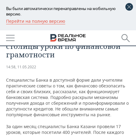
Вы были автоматически перенаправлены на мобильную
версию.
Перейти на полную версию
РЕГИОНЫ
ЭКОНОМИКА
Банк Казани провел в школах
БАШКОРТОСТАН
НОВОСТИ
столицы уроки по финансовой
ТАТАРСТАН
АНАЛИТИКА
грамотности
УДМУРТИЯ
НОВОСТИ АНАЛИТИКИ
ЭКОНОМИКА
14:58, 11.05.2022
ДЕКЛАРАЦИИ О ДОХОДАХ
НОВОСТИ ЭКОНОМИКИ
ПРОМЫШЛЕННОСТЬ
Специалисты Банка в доступной форме дали учителям
практические советы о том, как финансово обезопасить
КОРОЛИ ГОСЗАКАЗА ПФО
ФИНАНСЫ
НОВОСТИ
НЕДВИЖИМОСТЬ
себя и своих близких, рассказали, как функционирует
ПРОМЫШЛЕННОСТИ
банковская система. Подробно раскрыли механизмы
получения дохода от сбережений и проинформировали о
ВУЗЫ ТАТАРСТАНА
БАНКИ
НОВОСТИ НЕДВИЖИМОСТИ
АВТО
доступности кредитов. Не обошли вниманием самые
АГРОПРОМ
популярные финансовые инструменты на рынке.
КОМУ ПРИНАДЛЕЖАТ
БЮДЖЕТ
НОВОСТИ АВТО
БИЗНЕС
ТОРГОВЫЕ ЦЕНТРЫ
МАШИНОСТРОЕНИЕ
За один месяц специалисты Банка Казани провели 17
ТАТАРСТАНА
уроков, которые посетили 400 учителей. После каждого
ИНВЕСТИЦИИ
НОВОСТИ БИЗНЕСА
ТЕХНОЛОГИИ