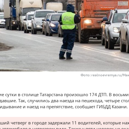
Фото: realnoevremya.ru/Ма
ие сутки в столице Татарстана произошло 174 ДТП. В восьми
адавшие. Так, случились два наезда на пешехода, четыре ст
идывание и наезд на препятствие, сообщает ГИБДД Казани.
ший четверг в городе задержали 11 водителей, которые на
м автомобиля в нетрезвом виде. Также у пяти человек не ока