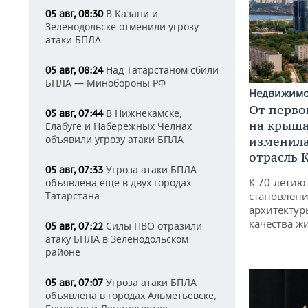
В Казани и
05 авг, 08:30
Зеленодольске отменили угрозу
атаки БПЛА
Над Татарстаном сбили
05 авг, 08:24
БПЛА — Минобороны РФ
Недвижим
От перво
В Нижнекамске,
05 авг, 07:44
на крышах
Елабуге и Набережных Челнах
объявили угрозу атаки БПЛА
изменила
отрасль 
Угроза атаки БПЛА
05 авг, 07:33
К 70-летию
объявлена еще в двух городах
Татарстана
становлени
архитектур
качества ж
Силы ПВО отразили
05 авг, 07:22
атаку БПЛА в Зеленодольском
районе
Угроза атаки БПЛА
05 авг, 07:07
объявлена в городах Альметьевске,