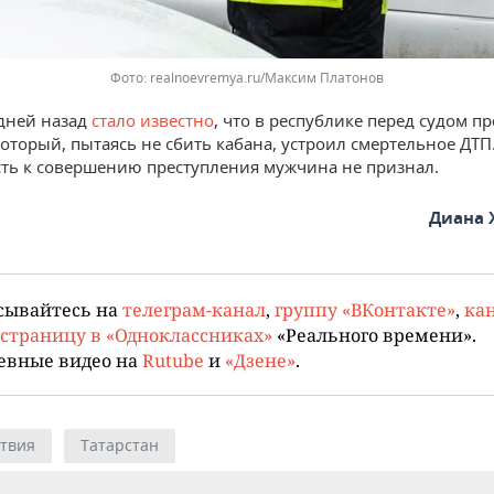
realnoevremya.ru/Максим Платонов
дней назад
стало известно
, что в республике перед судом п
который, пытаясь не сбить кабана, устроил смертельное ДТП
ть к совершению преступления мужчина не признал.
Диана 
сывайтесь на
телеграм-канал
,
группу «ВКонтакте»
,
кан
страницу в «Одноклассниках»
«Реального времени».
евные видео на
Rutube
и
«Дзене»
.
твия
Татарстан