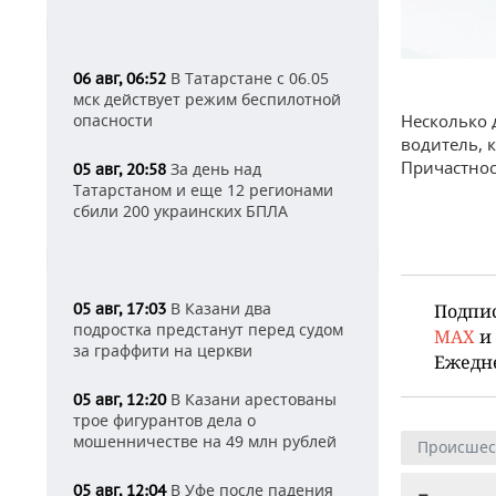
В Татарстане с 06.05
06 авг, 06:52
мск действует режим беспилотной
опасности
Несколько 
водитель, 
Причастнос
За день над
05 авг, 20:58
Татарстаном и еще 12 регионами
сбили 200 украинских БПЛА
В Казани два
05 авг, 17:03
Подпи
подростка предстанут перед судом
MAX
и
за граффити на церкви
Ежедн
В Казани арестованы
05 авг, 12:20
трое фигурантов дела о
мошенничестве на 49 млн рублей
Происшес
В Уфе после падения
05 авг, 12:04