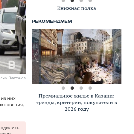
Книжная полка
ксим Платонов
Премиальное жилье в Казани:
 из них
тренды, критерии, покупатели в
олкновения,
2026 году
ходились
залось