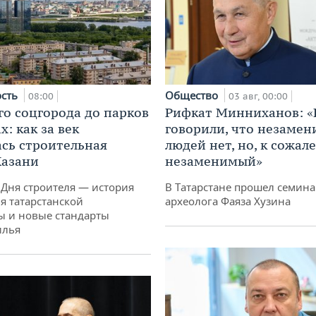
ость
Общество
08:00
03 авг, 00:00
го соцгорода до парков
Рифкат Минниханов: «
: как за век
говорили, что незаме
сь строительная
людей нет, но, к сожал
Казани
незаменимый»
 Дня строителя — история
В Татарстане прошел семина
я татарстанской
археолога Фаяза Хузина
ы и новые стандарты
илья