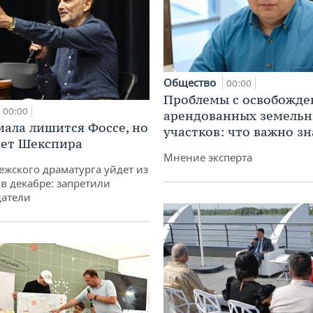
Общество
00:00
Проблемы с освобожд
00:00
арендованных земель
мала лишится Фоссе, но
участков: что важно зн
ет Шекспира
Мнение эксперта
ежского драматурга уйдет из
 в декабре: запретили
датели