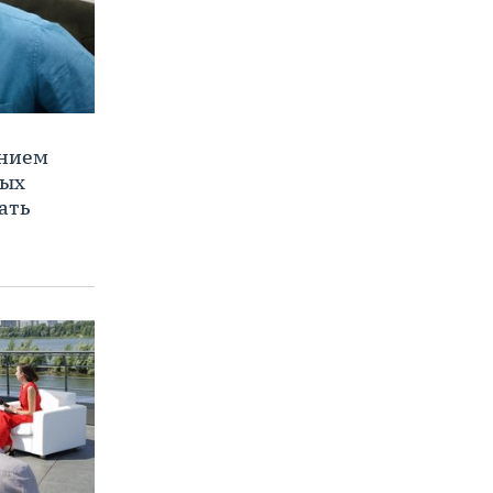
ением
ных
ать