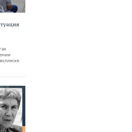
итуация
гах
дении
всплеске