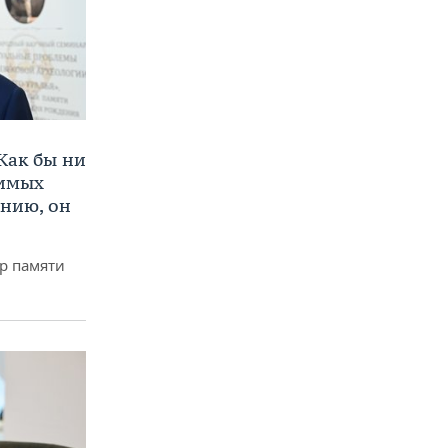
Как бы ни
нимых
ению, он
р памяти