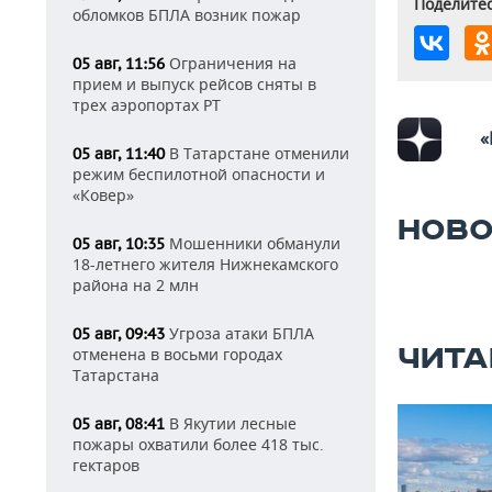
Поделитес
обломков БПЛА возник пожар
Ограничения на
05 авг, 11:56
прием и выпуск рейсов сняты в
трех аэропортах РТ
«
В Татарстане отменили
05 авг, 11:40
режим беспилотной опасности и
«Ковер»
НОВО
Мошенники обманули
05 авг, 10:35
18-летнего жителя Нижнекамского
района на 2 млн
Угроза атаки БПЛА
05 авг, 09:43
ЧИТА
отменена в восьми городах
Татарстана
В Якутии лесные
05 авг, 08:41
пожары охватили более 418 тыс.
гектаров