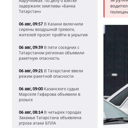
наручниках: по делу о взятке
водител
задержали замглавы «Банка
Татарстан»
полиции
В Казани включили
06 авг, 09:57
сирены воздушной тревоги,
жителей просят пройти в укрытия
В пяти соседних с
06 авг, 09:39
Татарстаном регионах объявили
ракетную опасность
В Татарстане ввели
06 авг, 09:21
режим ракетной опасности
Казанского судью
06 авг, 09:00
Марселя Гафарова объявили в
розыск
В четырех городах
06 авг, 08:14
Закамья Татарстана объявлена
угроза атаки БПЛА