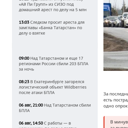
«Ай Пи Групп» из СИЗО под
домашний арест по делу на 5 млн
Следком просит ареста для
13:03
замглавы «Банка Татарстан» по
делу о взятке
Над Татарстаном и еще 17
09:00
регионами России сбили 203 БПЛА
за ночь
В Екатеринбурге загорелся
08:23
логистический объект Wildberries
после атаки БПЛА
За последн
есть постр
Над Татарстаном сбили
06 авг, 21:00
одно опрок
БПЛА
В минув
С работы — в
06 авг, 14:50
за руле