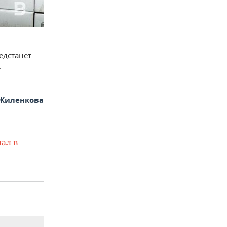
редстанет
.
Жиленкова
ал в