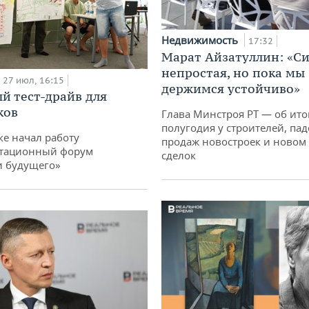
Недвижимость
17:32
Марат Айзатуллин: «С
непростая, но пока мы
27 июл, 16:15
держимся устойчиво»
й тест-драйв для
ков
Глава Минстроя РТ — об ито
полугодия у строителей, па
ке начал работу
продаж новостроек и новом 
тационный форум
сделок
и будущего»