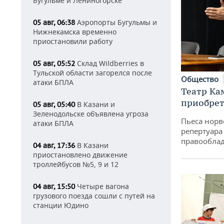
Бугульме и Лениногорске
Аэропорты Бугульмы и
05 авг, 06:38
Нижнекамска временно
приостановили работу
Склад Wildberries в
05 авг, 05:52
Тульской области загорелся после
Общество
атаки БПЛА
Театр Ка
приобрет
В Казани и
05 авг, 05:40
Зеленодольске объявлена угроза
Пьеса норв
атаки БПЛА
репертуара
правообла
В Казани
04 авг, 17:36
приостановлено движение
троллейбусов №5, 9 и 12
Четыре вагона
04 авг, 15:50
грузового поезда сошли с путей на
станции Юдино