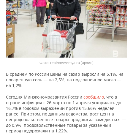
ВОДНЫЕ ВИДЫ СПОРТА
ОБРАЗОВАНИЕ
ХОККЕЙ С МЯЧОМ
ПРОИСШЕСТВИЯ
Фото: realnoevremya.ru (архив)
В среднем по России цены на сахар выросли на 5,1%, на
поваренную соль — на 2,5%, на подсолнечное масло —
на 1,2%.
Сегодня Минэкономразвития России
сообщило
, что в
стране инфляция с 26 марта по 1 апреля ускорилась до
16,7% в годовом выражении против 15,66% неделей
ранее. При этом, по данным ведомства, рост цен на
непродовольственные товары продолжил замедляться —
до 0,9%, продовольственные товары за указанный
период подорожали на 1,22%.