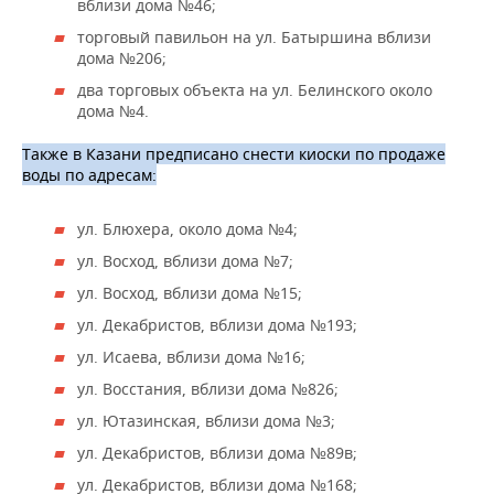
ВОДНЫЕ ВИДЫ СПОРТА
ОБРАЗОВАНИЕ
вблизи дома №46;
торговый павильон на ул. Батыршина вблизи
ХОККЕЙ С МЯЧОМ
ПРОИСШЕСТВИЯ
дома №206;
два торговых объекта на ул. Белинского около
дома №4.
Также в Казани предписано снести киоски по продаже
воды по адресам:
ул. Блюхера, около дома №4;
ул. Восход, вблизи дома №7;
ул. Восход, вблизи дома №15;
ул. Декабристов, вблизи дома №193;
ул. Исаева, вблизи дома №16;
ул. Восстания, вблизи дома №826;
ул. Ютазинская, вблизи дома №3;
ул. Декабристов, вблизи дома №89в;
ул. Декабристов, вблизи дома №168;