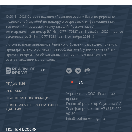
© 2015 - 2026 Сетевое издание «Реальное время» Зарегистрировано
Федеральной службой по надзору в сфере связи, информационных
технологий и массовых коммуникаций (Роскомнадзор) –
регистрационный номер ЭЛ № ФС 77 - 79627 от 18 декабря 2020 г. (ранее
свидетельство Эл № ФС 77-59331 от 18 сентября 2014 г.)
Использование материалов Реального Времени разрешено только с
предварительного согласия правообладателей, упоминание сайта и
прямая гиперссылка обязательны при частичном или полном
воспроизведении материалов.
18+
RU
EN
РЕДАКЦИЯ
РЕКЛАМА
Учредитель ООО «Реальное
ПРАВОВАЯ ИНФОРМАЦИЯ
время»
Главный редактор Саушина А.А.
ПОЛИТИКА О ПЕРСОНАЛЬНЫХ
Телефон редакции: +7 (843) 222-
ДАННЫХ
90-80
info@realnoevremya.ru
Полная версия