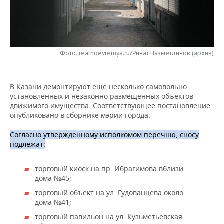
НЕФТЕХИМИЯ
РОЗНИЧНАЯ ТОРГОВЛЯ
НОВОСТИ ТЕХНОЛОГИЙ
МЕРОПРИЯТИЯ
НЕФТЬ
ТРАНСПОРТ
IT
НОВОСТИ МЕРОПРИЯТИЙ
СПОРТ
ОПК
Фото: realnoevremya.ru/Ринат Назметдинов (архив)
УСЛУГИ
МЕДИА
ВЫЕЗДНАЯ РЕДАКЦИЯ
НОВОСТИ СПОРТА
ОБЩЕСТВО
ЭНЕРГЕТИКА
В Казани демонтируют еще несколько самовольно
ТЕЛЕКОММУНИКАЦИИ
БИЗНЕС-БРАНЧИ
ФУТБОЛ
НОВОСТИ ОБЩЕСТВА
ФОТОГАЛЕРЕЯ
установленных и незаконно размещенных объектов
движимого имущества. Соответствующее постановление
ONLINE-КОНФЕРЕНЦИИ
ХОККЕЙ
ВЛАСТЬ
СЮЖЕТЫ
опубликовано в сборнике мэрии города.
ОТКРЫТАЯ ЛЕКЦИЯ
БАСКЕТБОЛ
ИНФРАСТРУКТУРА
СПРАВОЧНИК
Согласно утвержденному исполкомом перечню, сносу
подлежат:
ВОЛЕЙБОЛ
ИСТОРИЯ
СПИСОК ПЕРСОН
ПОЛНАЯ ВЕРСИЯ
торговый киоск на пр. Ибрагимова вблизи
дома №45;
КИБЕРСПОРТ
КУЛЬТУРА
СПИСОК КОМПАНИЙ
торговый объект на ул. Гудованцева около
ФИГУРНОЕ КАТАНИЕ
МЕДИЦИНА
дома №41;
торговый павильон на ул. Кузьметьевская