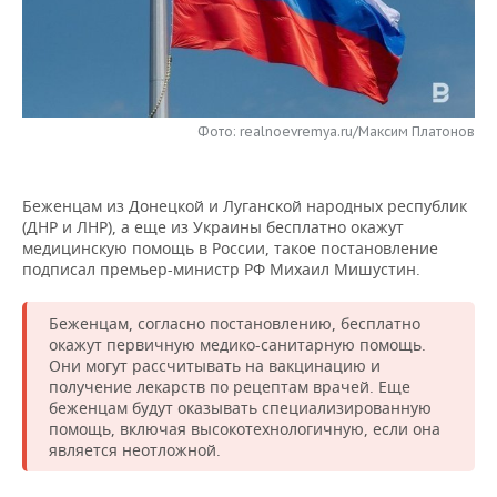
НЕФТЕХИМИЯ
РОЗНИЧНАЯ ТОРГОВЛЯ
НОВОСТИ ТЕХНОЛОГИЙ
МЕРОПРИЯТИЯ
НЕФТЬ
ТРАНСПОРТ
IT
НОВОСТИ МЕРОПРИЯТИЙ
СПОРТ
ОПК
Фото: realnoevremya.ru/Максим Платонов
УСЛУГИ
МЕДИА
ВЫЕЗДНАЯ РЕДАКЦИЯ
НОВОСТИ СПОРТА
ОБЩЕСТВО
ЭНЕРГЕТИКА
ТЕЛЕКОММУНИКАЦИИ
БИЗНЕС-БРАНЧИ
ФУТБОЛ
НОВОСТИ ОБЩЕСТВА
ФОТОГАЛЕРЕЯ
Беженцам из Донецкой и Луганской народных республик
(ДНР и ЛНР), а еще из Украины бесплатно окажут
ONLINE-КОНФЕРЕНЦИИ
ХОККЕЙ
ВЛАСТЬ
СЮЖЕТЫ
медицинскую помощь в России, такое постановление
подписал премьер-министр РФ Михаил Мишустин.
ОТКРЫТАЯ ЛЕКЦИЯ
БАСКЕТБОЛ
ИНФРАСТРУКТУРА
СПРАВОЧНИК
Беженцам, согласно постановлению, бесплатно
окажут первичную медико-санитарную помощь.
ВОЛЕЙБОЛ
ИСТОРИЯ
СПИСОК ПЕРСОН
ПОЛНАЯ ВЕРСИЯ
Они могут рассчитывать на вакцинацию и
получение лекарств по рецептам врачей. Еще
КИБЕРСПОРТ
КУЛЬТУРА
СПИСОК КОМПАНИЙ
беженцам будут оказывать специализированную
помощь, включая высокотехнологичную, если она
ФИГУРНОЕ КАТАНИЕ
МЕДИЦИНА
является неотложной.