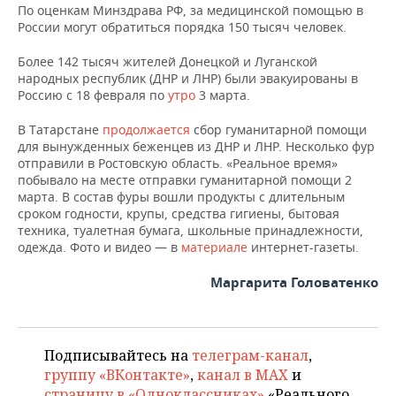
ВОДНЫЕ ВИДЫ СПОРТА
ОБРАЗОВАНИЕ
По оценкам Минздрава РФ, за медицинской помощью в
России могут обратиться порядка 150 тысяч человек.
ХОККЕЙ С МЯЧОМ
ПРОИСШЕСТВИЯ
Более 142 тысяч жителей Донецкой и Луганской
народных республик (ДНР и ЛНР) были эвакуированы в
Россию с 18 февраля по
утро
3 марта.
В Татарстане
продолжается
сбор гуманитарной помощи
для вынужденных беженцев из ДНР и ЛНР. Несколько фур
отправили в Ростовскую область. «Реальное время»
побывало на месте отправки гуманитарной помощи 2
марта. В состав фуры вошли продукты с длительным
сроком годности, крупы, средства гигиены, бытовая
техника, туалетная бумага, школьные принадлежности,
одежда. Фото и видео — в
материале
интернет-газеты.
Маргарита Головатенко
Подписывайтесь на
телеграм-канал
,
группу «ВКонтакте»
,
канал в MAX
и
страницу в «Одноклассниках»
«Реального