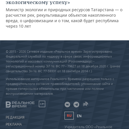
экологическому успеху»
Министр экологии и природных ресурсов Татарстана — о
расчистке рек, рекультивации объектов накопленного
вреда, о цифровизации и о том, какой будет республика
через 10 лет
© 2015 - 2026 Сетевое издание «Реальное время» Зарегистрировано
Федеральной службой по надзору в сфере связи, информационных
технологий и массовых коммуникаций (Роскомнадзор) –
регистрационный номер ЭЛ № ФС 77 - 79627 от 18 декабря 2020 г. (ранее
свидетельство Эл № ФС 77-59331 от 18 сентября 2014 г.)
Использование материалов Реального Времени разрешено только с
предварительного согласия правообладателей, упоминание сайта и
прямая гиперссылка обязательны при частичном или полном
воспроизведении материалов.
18+
RU
EN
РЕДАКЦИЯ
РЕКЛАМА
Учредитель ООО «Реальное