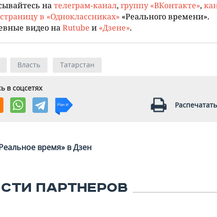
сывайтесь на
телеграм-канал
,
группу «ВКонтакте»
,
кан
страницу в «Одноклассниках»
«Реального времени».
евные видео на
Rutube
и
«Дзене»
.
Власть
Татарстан
ь в соцсетях
Распечатать
Реальное время» в Дзен
СТИ ПАРТНЕРОВ