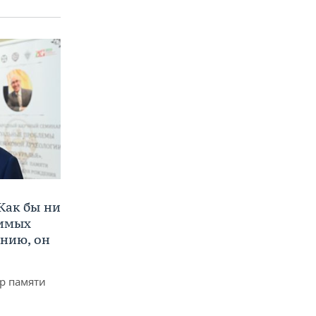
Как бы ни
нимых
ению, он
р памяти