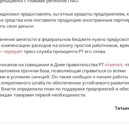
рнышенко с главами регионов ПФО.
редложил предоставлять льготные кредиты предприятиям, 
и средства или поставили продукцию иностранным партнер
уть свои деньги.
анения занятости в федеральном бюджете нужно предусмот
а компенсацию расходов на оплату простоя работников, вр
 —
передает
пресс-служба президента РТ его слова.
иханов на совещании в Доме правительства РТ
отметил,
ч
 заложена прочная база, позволяющая справиться со всеми
ми в условиях санкций. Он также сообщил о начале работы
 оперативного штаба по обеспечению устойчивого развити
 Власти определили план по поддержке предприятий и об
аждан товарами первой необходимости.
Татья