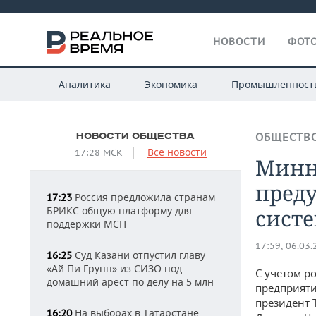
НОВОСТИ
ФОТО
Аналитика
Экономика
Промышленност
НОВОСТИ ОБЩЕСТВА
ОБЩЕСТВ
Все новости
17:28 МСК
Минн
преду
Россия предложила странам
17:23
БРИКС общую платформу для
сист
поддержки МСП
17:59, 06.03
Суд Казани отпустил главу
16:25
«Ай Пи Групп» из СИЗО под
С учетом р
домашний арест по делу на 5 млн
предприяти
президент 
На выборах в Татарстане
16:20