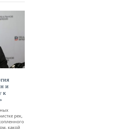
ргия
ан и
у к
»
дных
чистке рек,
копленного
ом, какой