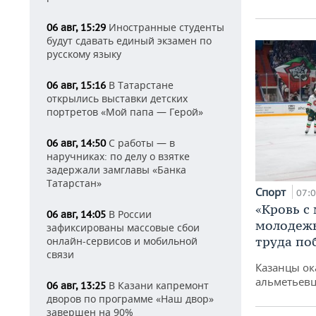
Иностранные студенты
06 авг, 15:29
будут сдавать единый экзамен по
русскому языку
В Татарстане
06 авг, 15:16
открылись выставки детских
портретов «Мой папа — Герой»
С работы — в
06 авг, 14:50
наручниках: по делу о взятке
задержали замглавы «Банка
Татарстан»
Спорт
07:
«Кровь с
В России
06 авг, 14:05
молодежь
зафиксированы массовые сбои
труда по
онлайн-сервисов и мобильной
связи
Казанцы ок
альметьевц
В Казани капремонт
06 авг, 13:25
дворов по программе «Наш двор»
завершен на 90%