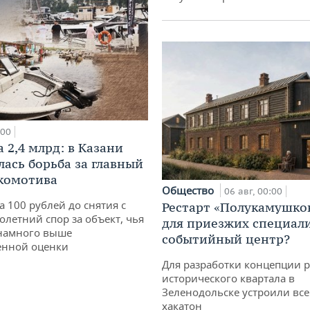
:00
 2,4 млрд: в Казани
лась борьба за главный
комотива
Общество
06 авг, 00:00
а 100 рублей до снятия с
Рестарт «Полукамушко
олетний спор за объект, чья
для приезжих специал
 намного выше
событийный центр?
енной оценки
Для разработки концепции 
исторического квартала в
Зеленодольске устроили вс
хакатон