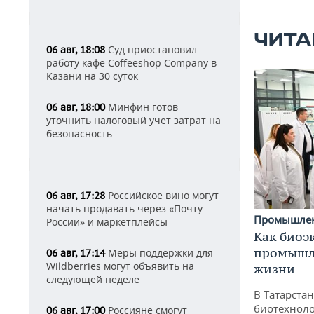
ЧИТА
Суд приостановил
06 авг, 18:08
работу кафе Coffeeshop Company в
Казани на 30 суток
Минфин готов
06 авг, 18:00
уточнить налоговый учет затрат на
безопасность
Российское вино могут
06 авг, 17:28
начать продавать через «Почту
Промышле
России» и маркетплейсы
Как биоэ
промышле
Меры поддержки для
06 авг, 17:14
Wildberries могут объявить на
жизни
следующей неделе
В Татарста
биотехноло
Россияне смогут
06 авг, 17:00