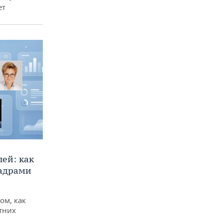
ет
ей: как
кадрами
ом, как
тних