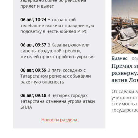
задержано более 50 рейсов на
прилет и вылет
На казанской
06 авг, 10:24
телебашне включат праздничную
подсветку в честь юбилея РТРС
В Казани включили
06 авг, 09:57
сирены воздушной тревоги,
жителей просят пройти в укрытия
Бизнес
00
Причал за
В пяти соседних с
06 авг, 09:39
разверну
Татарстаном регионах объявили
актив Ло
ракетную опасность
От сделки з
В четырех городах
06 авг, 09:18
учета: мног
Татарстана отменена угроза атаки
стоимость
БПЛА
государств
Новости раздела