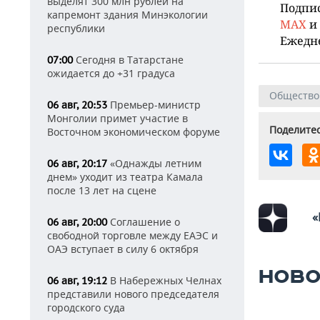
выделят 300 млн рублей на
Подпи
капремонт здания Минэкологии
MAX
и
республики
Ежедн
Сегодня в Татарстане
07:00
ожидается до +31 градуса
Общество
Премьер-министр
06 авг, 20:53
Монголии примет участие в
Поделитес
Восточном экономическом форуме
«Однажды летним
06 авг, 20:17
днем» уходит из театра Камала
после 13 лет на сцене
«
Соглашение о
06 авг, 20:00
свободной торговле между ЕАЭС и
ОАЭ вступает в силу 6 октября
НОВО
В Набережных Челнах
06 авг, 19:12
представили нового председателя
городского суда