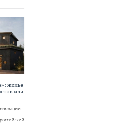
в»: жилье
истов или
реновации
ероссийский