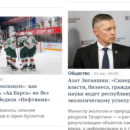
Общество
03 авг, 00:00
00
Азат Зиганшин: «Сине
 молоком»: как
власти, бизнеса, гражд
 «Ак Барса» не без
науки ведет республик
бедила «Нефтяник»
экологическому успеху
азались сильнее
Министр экологии и приро
ев в серии буллитов
ресурсов Татарстана — о рас
рекультивации объектов на
вреда, о цифровизации и о т