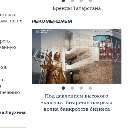
Книжная полка
которые
ам, но не
реть
еменную
то в
 в
я
еспечению
Премиальное жилье в Казани:
тренды, критерии, покупатели в
2026 году
на Леухина