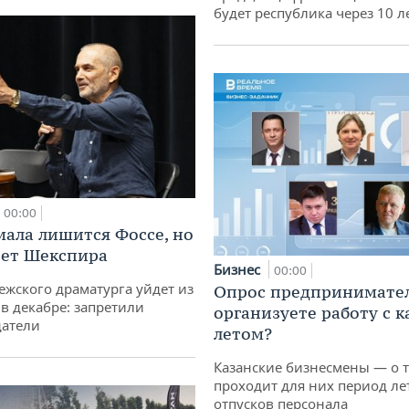
будет республика через 10 л
00:00
мала лишится Фоссе, но
ет Шекспира
Бизнес
00:00
ежского драматурга уйдет из
Опрос предпринимател
 в декабре: запретили
организуете работу с 
датели
летом?
Казанские бизнесмены — о т
проходит для них период ле
отпусков персонала