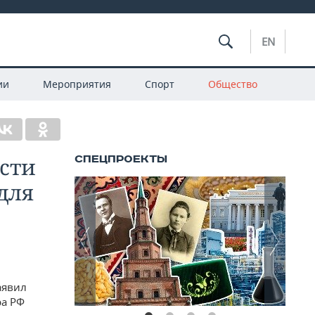
EN
ии
Мероприятия
Спорт
Общество
сти
для
аявил
ра РФ