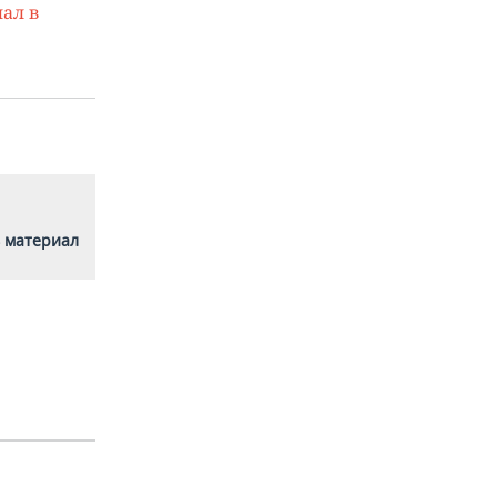
ал в
 материал