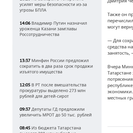
Дмитрия Че
усилят меры безопасности из-за
угрозы БПЛА
Также он п
перечислил
Владимир Путин назначил
14:06
могут верн
уроженца Казани замглавы
Россотрудничества
— Для сохр
средства н
занятость,
Минфин России предложил
13:37
сократить в два раза срок продажи
Вчера Минн
изъятого имущества
Татарстане
потрясения
В РТ после вмешательства
12:05
республике
прокуратуры выделено 273 млн
экономики.
рублей для детей-сирот
местных гр
Депутаты ГД предложили
09:37
увеличить МРОТ до 50 тыс. рублей
Из бюджета Татарстана
08:45