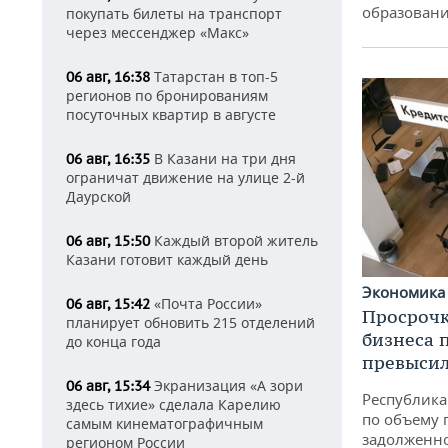
образовани
покупать билеты на транспорт
через мессенджер «Макс»
Татарстан в топ-5
06 авг, 16:38
регионов по бронированиям
посуточных квартир в августе
В Казани на три дня
06 авг, 16:35
ограничат движение на улице 2-й
Даурской
Каждый второй житель
06 авг, 15:50
Казани готовит каждый день
Экономик
«Почта России»
06 авг, 15:42
Просрочк
планирует обновить 215 отделений
бизнеса 
до конца года
превысил
Экранизация «А зори
06 авг, 15:34
Республика 
здесь тихие» сделала Карелию
по объему 
самым кинематографичным
задолженн
регионом России