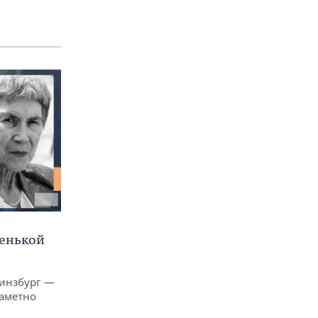
ленькой
Гинзбург —
заметно