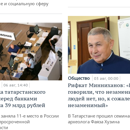
е и социальную сферу
Общество
03 авг, 00:00
а
Рифкат Минниханов: «
06 авг, 14:40
а татарстанского
говорили, что незаме
перед банками
людей нет, но, к сожал
а 39 млрд рублей
незаменимый»
заняла 11-е место в России
В Татарстане прошел семина
просроченной
археолога Фаяза Хузина
ости