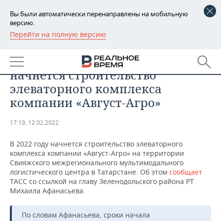
Вы были автоматически перенаправлены на мобильную
версию.
Перейти на полную версию
РЕГИОНЫ
ОБЩЕСТВО
В 2022 году в Татарстане
БАШКОРТОСТАН
НОВОСТИ
начнется строительство
ТАТАРСТАН
АНАЛИТИКА
элеваторного комплекса
компании «Август-Агро»
УДМУРТИЯ
НОВОСТИ АНАЛИТИКИ
ЭКОНОМИКА
17:19, 12.02.2022
ДЕКЛАРАЦИИ О ДОХОДАХ
НОВОСТИ ЭКОНОМИКИ
ПРОМЫШЛЕННОСТЬ
В 2022 году начнется строительство элеваторного
КОРОЛИ ГОСЗАКАЗА ПФО
ФИНАНСЫ
НОВОСТИ
НЕДВИЖИМОСТЬ
комплекса компании «Август-Агро» на территории
ПРОМЫШЛЕННОСТИ
Свияжского межрегионального мультимодального
ВУЗЫ ТАТАРСТАНА
БАНКИ
НОВОСТИ НЕДВИЖИМОСТИ
АВТО
логистического центра в Татарстане. Об этом
сообщает
АГРОПРОМ
ТАСС со ссылкой на главу Зеленодольского района РТ
Михаила Афанасьева.
КОМУ ПРИНАДЛЕЖАТ
БЮДЖЕТ
НОВОСТИ АВТО
БИЗНЕС
ТОРГОВЫЕ ЦЕНТРЫ
МАШИНОСТРОЕНИЕ
ТАТАРСТАНА
По словам Афанасьева, сроки начала
ИНВЕСТИЦИИ
НОВОСТИ БИЗНЕСА
ТЕХНОЛОГИИ