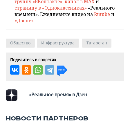
ВОДНЫЕ ВИДЫ СПОРТА
ОБРАЗОВАНИЕ
группу «ВКонтакте»
,
канал в MAX
и
страницу в «Одноклассниках»
«Реального
времени». Ежедневные видео на
Rutube
и
ХОККЕЙ С МЯЧОМ
ПРОИСШЕСТВИЯ
«Дзене»
.
Общество
Инфраструктура
Татарстан
Поделитесь в соцсетях
«Реальное время» в Дзен
НОВОСТИ ПАРТНЕРОВ