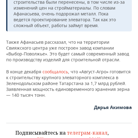
НЕФТЕХИМИЯ
строительства были перенесены, в том числе из-за
изменений цен на стройматериалы. По словам
РОЗНИЧНАЯ ТОРГОВЛЯ
НОВОСТИ ТЕХНОЛОГИЙ
МЕРОПРИЯТИЯ
Афанасьева, очень подорожал металл. Пока
НЕФТЬ
ведется проектирование элеватора. Так как это
ТРАНСПОРТ
IT
НОВОСТИ МЕРОПРИЯТИЙ
сложный объект, работы займут время.
СПОРТ
ОПК
УСЛУГИ
МЕДИА
ВЫЕЗДНАЯ РЕДАКЦИЯ
НОВОСТИ СПОРТА
ОБЩЕСТВО
Также Афанасьев рассказал, что на территории
ЭНЕРГЕТИКА
Свияжского центра уже построен завод компании
«Выбор-Поволжье». Это будет самый современный завод
ТЕЛЕКОММУНИКАЦИИ
БИЗНЕС-БРАНЧИ
ФУТБОЛ
НОВОСТИ ОБЩЕСТВА
ФОТОГАЛЕРЕЯ
по производству изделий для строительной отрасли.
ONLINE-КОНФЕРЕНЦИИ
ХОККЕЙ
ВЛАСТЬ
СЮЖЕТЫ
В конце декабря
сообщалось
, что «Август-Агро» готовится
к строительству крупного элеваторного комплекса в
ОТКРЫТАЯ ЛЕКЦИЯ
БАСКЕТБОЛ
ИНФРАСТРУКТУРА
СПРАВОЧНИК
Зеленодольском районе Татарстана за 1,7 млрд рублей.
Заявленная мощность единовременного хранения зерна
— 140 тысяч тонн.
ВОЛЕЙБОЛ
ИСТОРИЯ
СПИСОК ПЕРСОН
ПОЛНАЯ ВЕРСИЯ
Дарья Акимова
КИБЕРСПОРТ
КУЛЬТУРА
СПИСОК КОМПАНИЙ
ФИГУРНОЕ КАТАНИЕ
МЕДИЦИНА
Подписывайтесь на
телеграм-канал
,