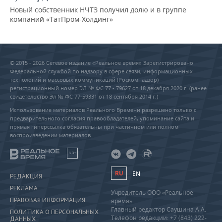
Новый собственник НЧТЗ получил долю и в группе
компаний «ТатПром-Холдинг»
© 2015 - 2026 Сетевое издание «Реальное время» Зарегистрировано
Федеральной службой по надзору в сфере связи, информационных
технологий и массовых коммуникаций (Роскомнадзор) –
регистрационный номер ЭЛ № ФС 77 - 79627 от 18 декабря 2020 г. (ранее
свидетельство Эл № ФС 77-59331 от 18 сентября 2014 г.)
Использование материалов Реального Времени разрешено только с
предварительного согласия правообладателей, упоминание сайта и
прямая гиперссылка обязательны при частичном или полном
воспроизведении материалов.
18+
RU
EN
РЕДАКЦИЯ
РЕКЛАМА
Учредитель ООО «Реальное
ПРАВОВАЯ ИНФОРМАЦИЯ
время»
Главный редактор Саушина А.А.
ПОЛИТИКА О ПЕРСОНАЛЬНЫХ
Телефон редакции: +7 (843) 222-
ДАННЫХ