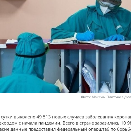
Фото: Максим Платонов /re
а сутки выявлено 49 513 новых случаев заболевания корона
рекордом с начала пандемии. Всего в стране заразились 10 9
Такие данные предоставил федеральный оперштаб по борьбе