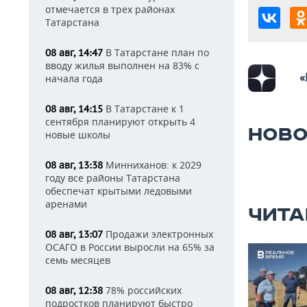
отмечается в трех районах
Татарстана
В Татарстане план по
08 авг, 14:47
вводу жилья выполнен на 83% с
«
начала года
В Татарстане к 1
08 авг, 14:15
сентября планируют открыть 4
НОВО
новые школы
Минниханов: к 2029
08 авг, 13:38
году все районы Татарстана
обеспечат крытыми ледовыми
аренами
ЧИТА
Продажи электронных
08 авг, 13:07
ОСАГО в России выросли на 65% за
семь месяцев
78% российских
08 авг, 12:38
подростков планируют быстро