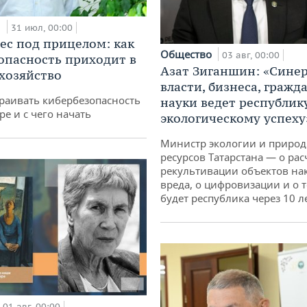
и
31 июл, 00:00
ес под прицелом: как
Общество
03 авг, 00:00
опасность приходит в
Азат Зиганшин: «Сине
 хозяйство
власти, бизнеса, гражд
раивать кибербезопасность
науки ведет республик
ре и с чего начать
экологическому успеху
Министр экологии и приро
ресурсов Татарстана — о рас
рекультивации объектов на
вреда, о цифровизации и о т
будет республика через 10 л
01 авг, 00:00