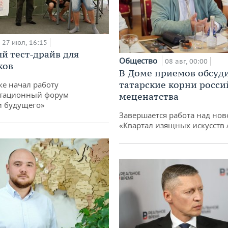
27 июл, 16:15
й тест-драйв для
Общество
08 авг, 00:00
ков
В Доме приемов обсуд
татарские корни росси
ке начал работу
тационный форум
меценатства
и будущего»
Завершается работа над нов
«Квартал изящных искусств