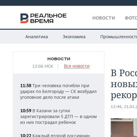
НОВОСТИ
ФОТО
Аналитика
Экономика
Промышленност
НОВОСТИ
Все новости
12:06 МСК
В Рос
новых
Три человека погибли при
11:38
ударах по Белгороду — СК возбудил
рекор
уголовное дело после атаки
12:46, 21.01
В Казани за сутки
10:59
зарегистрировали 5 ДТП — в одном
из них пострадал ребенок
Каждый второй россиянин
10:22