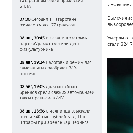
Татарстаном сбили вражеский
инфекцией
БПЛА
Вылечились
Сегодня в Татарстане
07:00
выздоровел
ожидается до +27 градусов
Умерли от 
В Казани в экстрим-
08 авг, 20:45
парке «Урам» отметили День
стали 324 
физкультурника
Налоговый режим для
08 авг, 19:34
самозанятых одобряют 34%
россиян
Доля китайских
08 авг, 19:05
брендов среди свежих автомобилей
такси превысила 44%
С челнинца взыскали
08 авг, 18:36
почти 540 тыс. рублей за ДТП и
штрафы при аренде каршеринга