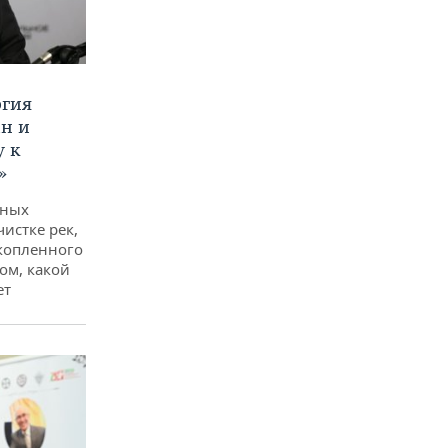
ргия
ан и
у к
»
дных
чистке рек,
копленного
ом, какой
ет