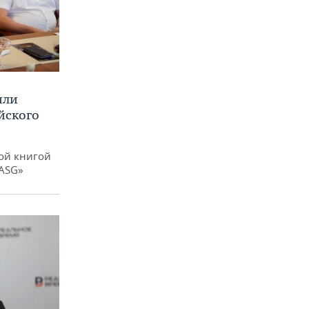
или
йского
ой книгой
 ASG»