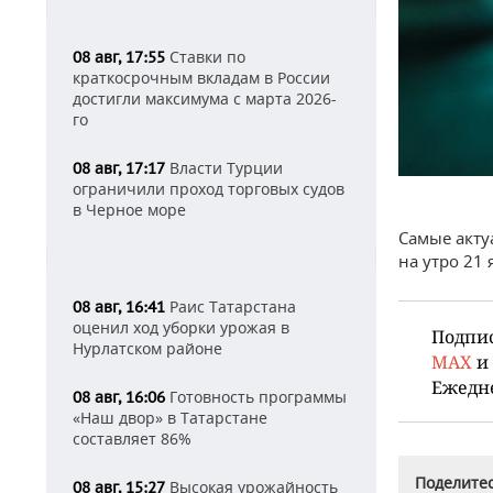
Ставки по
08 авг, 17:55
краткосрочным вкладам в России
достигли максимума с марта 2026-
го
Власти Турции
08 авг, 17:17
ограничили проход торговых судов
в Черное море
Самые акту
на утро 21
Раис Татарстана
08 авг, 16:41
оценил ход уборки урожая в
Подпи
Нурлатском районе
MAX
и
Ежедн
Готовность программы
08 авг, 16:06
«Наш двор» в Татарстане
составляет 86%
Поделитес
Высокая урожайность
08 авг, 15:27