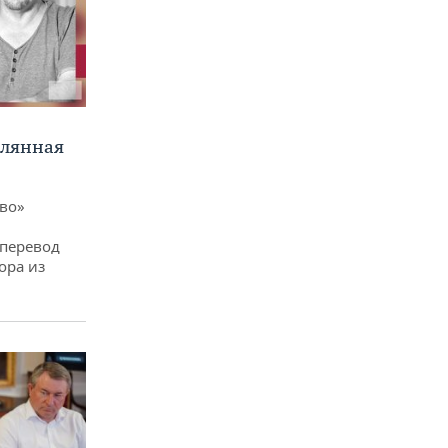
клянная
ево»
 перевод
ора из