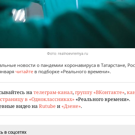
Фото: realnoevremya.ru
альные новости о пандемии коронавируса в Татарстане, Ро
 января
читайте
в подборке «Реального времени».
сывайтесь на
телеграм-канал
,
группу «ВКонтакте»
,
кан
страницу в «Одноклассниках»
«Реального времени».
евные видео на
Rutube
и
«Дзене»
.
ь в соцсетях