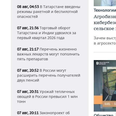
В Татарстане введены
08 авг, 04:53
Технологи
режимы ракетной и беспилотной
Агробизн
опасностей
кибербез
сельское
Торговый оборот
07 авг, 21:36
Татарстана и Индии удвоился за
Зачем выст
первый квартал 2026 года
в агросекто
Перечень жизненно
07 авг, 21:17
важных лекарств могут пополнить
пять препаратов
В России могут
07 авг, 20:52
расширить перечень получателей
двух пенсий
Урожай тепличных
07 авг, 20:31
овощей в России превысил 1 млн
тонн
Законопроект об
07 авг, 20:11
Общество