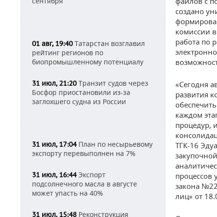
сентября
файлов с п
создано ун
формирован
комиссии в
работа по 
Татарстан возглавил
01 авг, 19:40
электронно
рейтинг регионов по
биопромышленному потенциалу
возможност
Транзит судов через
31 июл, 21:20
«Сегодня а
Босфор приостановили из-за
развития к
заглохшего судна из России
обеспечить
каждом эта
процедур, 
консолидац
План по несырьевому
31 июл, 17:04
ТГК-16 Эду
экспорту перевыполнен на 7%
закупочной
аналитичес
Экспорт
31 июл, 16:44
процессов 
подсолнечного масла в августе
закона №22
может упасть на 40%
лиц» от 18.
Реконструкция
31 июл, 15:48