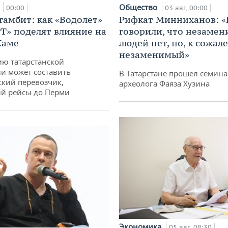
а
Общество
00:00
03 авг, 00:00
гамбит: как «Водолет»
Рифкат Минниханов: «
РТ» поделят влияние на
говорили, что незаме
Каме
людей нет, но, к сожал
незаменимый»
ю татарстанской
и может составить
В Татарстане прошел семина
кий перевозчик,
археолога Фаяза Хузина
й рейсы до Перми
Экономика
05 авг, 08:30