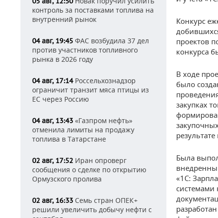
Новак поручил усилить
05 авг, 12:50
контроль за поставками топлива на
внутренний рынок
Конкурс еж
добившихс
ФАС возбудила 37 дел
04 авг, 19:45
проектов п
против участников топливного
конкурса б
рынка в 2026 году
В ходе про
Россельхознадзор
04 авг, 17:14
было созда
ограничит транзит мяса птицы из
проведения
ЕС через Россию
закупках т
формирован
«Газпром нефть»
04 авг, 13:43
закупочных
отменила лимиты на продажу
результате
топлива в Татарстане
Была выпол
Иран опроверг
02 авг, 17:52
внедренны
сообщения о сделке по открытию
«1С: Зарпл
Ормузского пролива
системами 
документац
Семь стран ОПЕК+
02 авг, 16:33
разработан
решили увеличить добычу нефти с