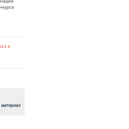
инации
нкурса
ал в
 материал