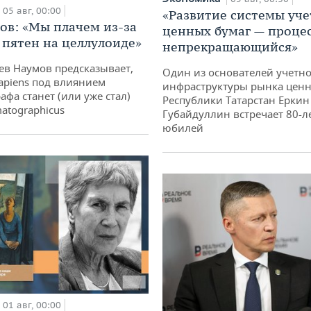
05 авг, 00:00
«Развитие системы уче
ов: «Мы плачем из-за
ценных бумаг — проце
 пятен на целлулоиде»
непрекращающийся»
ев Наумов предсказывает,
Один из основателей учетн
apiens под влиянием
инфраструктуры рынка ценн
афа станет (или уже стал)
Республики Татарстан Еркин
atographicus
Губайдуллин встречает 80-л
юбилей
01 авг, 00:00