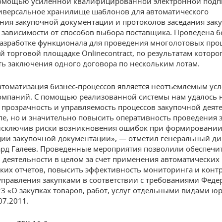
омощью усиленной квалифицированной электронной подпи
иверсальное хранилище шаблонов для автоматического
ия закупочной документации и протоколов заседания зак
 зависимости от способов выбора поставщика. Проведена 
разработке функционала для проведения многолотовых про
й торговой площадке Onlinecontract, по результатам которо
ь заключения одного договора по нескольким лотам.
втоматизация бизнес-процессов является неотъемлемым ус
омпаний. С помощью реализованной системы нам удалось 
 прозрачность и управляемость процессов закупочной деят
пе, но и значительно повысить оперативность проведения 
исключив риски возникновения ошибок при формировании
ии закупочной документации», — отметил генеральный ди
ард Галеев. Проведенные мероприятия позволили обеспечи
 деятельности в целом за счет применения автоматических
ких отчетов, повысить эффективность мониторинга и конт
управления закупками в соответствии с требованиями Феде
3 «О закупках товаров, работ, услуг отдельными видами ю
07.2011.