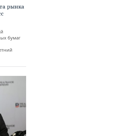
та рынка
сс
ой
ых бумаг
етний