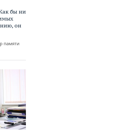
Как бы ни
нимых
ению, он
р памяти