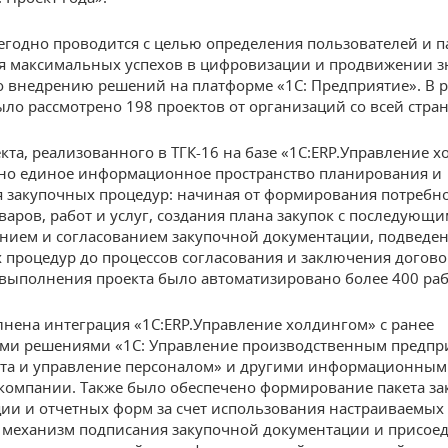
егодно проводится с целью определения пользователей и п
я максимальных успехов в цифровизации и продвижении з
о внедрению решений на платформе «1С: Предприятие». В 
ыло рассмотрено 198 проектов от организаций со всей стра
екта, реализованного в ТГК-16 на базе «1С:ERP.Управление 
но единое информационное пространство планирования и
 закупочных процедур: начиная от формирования потребно
оваров, работ и услуг, создания плана закупок с последующ
ием и согласованием закупочной документации, подведе
 процедур до процессов согласования и заключения догово
 выполнения проекта было автоматизировано более 400 раб
нена интеграция «1С:ERP.Управление холдингом» с ранее
ми решениями «1С: Управление производственным предпр
ата и управление персоналом» и другими информационны
компании. Также было обеспечено формирование пакета з
ии и отчетных форм за счет использования настраиваемых
 механизм подписания закупочной документации и присо