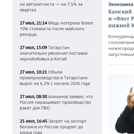
Экономик
на автозапчасти — на 7,5% за
квартал
Камский 
и «Флот 
Медь потеряла более
27 июл, 21:14
нижней 
10% стоимости после майского
рекорда
Конкуренци
госкомпани
Татарстан
27 июл, 15:09
нижегородс
значительно увеличил поставки
запустивши
зернобобовых в Китай
Объем
27 июл, 10:21
промпроизводства в Татарстане
вырос на 6,2% с начала 2026 года
Алиханов заявил, что
27 июл, 08:30
Россия наращивает производство
ракет для ПВО
Запрет на экспорт
25 июл, 16:45
бензина из России продлят до
конца года