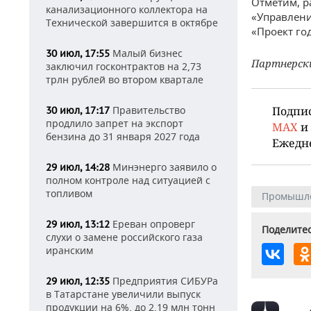
Отметим, р
канализационного коллектора на
«Управлени
Технической завершится в октябре
«Проект год
Малый бизнес
30 июл, 17:55
Партнерск
заключил госконтрактов на 2,73
трлн рублей во втором квартале
Правительство
Подпи
30 июл, 17:17
продлило запрет на экспорт
MAX
и
бензина до 31 января 2027 года
Ежедн
Минэнерго заявило о
29 июл, 14:28
полном контроле над ситуацией с
топливом
Промышл
Ереван опроверг
29 июл, 13:12
Поделитес
слухи о замене российского газа
иранским
Предприятия СИБУРа
29 июл, 12:35
в Татарстане увеличили выпуск
продукции на 6%, до 2,19 млн тонн