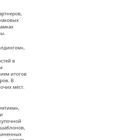
артнеров,
наковых
рамках
ны.
холдингом»,
стей в
им
нием итогов
ров. В
очих мест.
иятием»,
ми
акупочной
 шаблонов,
единенных