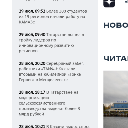
«
Более 300 студентов
29 июл, 09:52
из 19 регионов начали работу на
КАМАЗе
НОВО
Татарстан вошел в
29 июл, 09:40
тройку лидеров по
инновационному развитию
регионов
ЧИТА
Серебряный забег:
28 июл, 20:20
работники «ТАИФ-НК» стали
вторыми на юбилейной «Гонке
Героев» в Менделеевске
В Татарстане на
28 июл, 18:17
модернизацию
сельскохозяйственного
производства выделят более 3
млрд рублей
В Казани вырос спрос
28 июл, 10:21