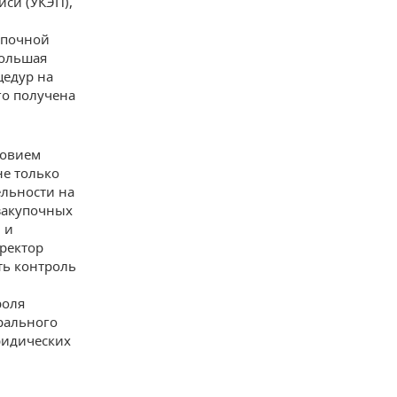
си (УКЭП),
упочной
большая
цедур на
го получена
ловием
не только
ельности на
закупочных
 и
ректор
ть контроль
роля
рального
ридических