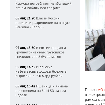
Кукмора потребляют наибольший
объем мобильного трафика
Власти России
05 авг, 21:20
продлили разрешение на выпуск
бензина «Евро-3»
В России продажи
05 авг, 15:30
крупнотоннажных грузовиков
снизились на 3,6% за месяц
Июльские
05 авг, 14:35
нефтегазовые доходы бюджета
выросли на 250 млрд рублей
Пшеница и ячмень
05 авг, 13:42
Проект
АО 
подешевели на 8–14,5% за три
в электроэ
недели
рамках меж
и учета «1С