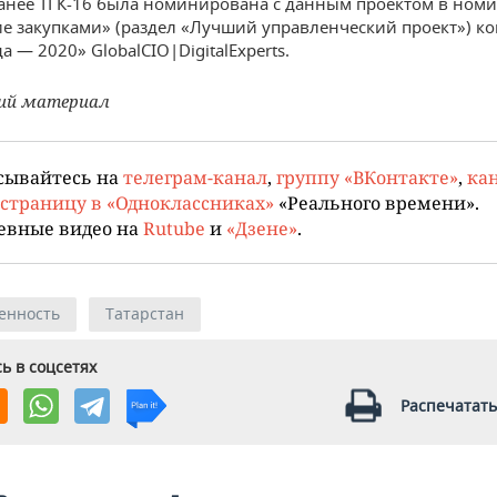
анее ТГК-16 была номинирована с данным проектом в ном
е закупками» (раздел «Лучший управленческий проект») ко
а — 2020» GlobalCIO|DigitalExperts.
ий материал
сывайтесь на
телеграм-канал
,
группу «ВКонтакте»
,
кан
страницу в «Одноклассниках»
«Реального времени».
евные видео на
Rutube
и
«Дзене»
.
енность
Татарстан
ь в соцсетях
Распечатать