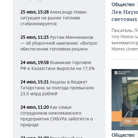
Общество
Лев Наум
Александр Новак:
25 июл, 15:28
ситуация на рынке топлива
световых
стабилизируется
Писатель Л
что Homo s
Рустам Минниханов
25 июл, 11:25
кинематогр
— об уборочной кампании: «Вопрос
Homo cinem
обеспечения топливом решен»
Взаимная торговля
24 июл, 19:58
РФ и Казахстана выросла на 17,5%
Акцизы в бюджет
24 июл, 15:21
Татарстана за полгода превысили
23,6 млрд рублей
Как семьи
24 июл, 11:20
сотрудников нижнекамского
предприятия СИБУРа заботятся о
природе
Общество