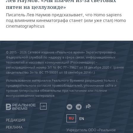
Лев Наумов: «Мы плачем из-за световых
пятен на целлулоиде»
Писатель Лев Наумов предсказывает, что Homo sapiens
под влиянием кинематографа станет (или уже стал) Homo
cinematographicus
© 2015 - 2026 Сетевое издание «Реальное время» Зарегистрировано
Федеральной службой по надзору в сфере связи, информационных
технологий и массовых коммуникаций (Роскомнадзор) –
регистрационный номер ЭЛ № ФС 77 - 79627 от 18 декабря 2020 г. (ранее
свидетельство Эл № ФС 77-59331 от 18 сентября 2014 г.)
Использование материалов Реального Времени разрешено только с
предварительного согласия правообладателей, упоминание сайта и
прямая гиперссылка обязательны при частичном или полном
воспроизведении материалов.
18+
RU
EN
РЕДАКЦИЯ
РЕКЛАМА
Учредитель ООО «Реальное