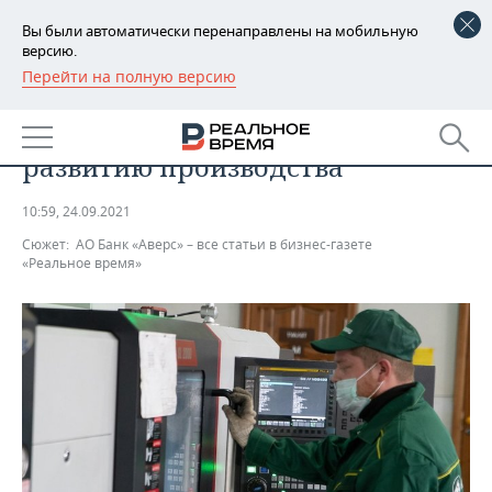
Вы были автоматически перенаправлены на мобильную
версию.
Перейти на полную версию
РЕГИОНЫ
ЭКОНОМИКА
Банк «Аверс» содействует
БАШКОРТОСТАН
НОВОСТИ
развитию производства
ТАТАРСТАН
АНАЛИТИКА
10:59, 24.09.2021
УДМУРТИЯ
НОВОСТИ АНАЛИТИКИ
ЭКОНОМИКА
Сюжет:
АО Банк «Аверс» – все статьи в бизнес-газете
«Реальное время»
ДЕКЛАРАЦИИ О ДОХОДАХ
НОВОСТИ ЭКОНОМИКИ
ПРОМЫШЛЕННОСТЬ
КОРОЛИ ГОСЗАКАЗА ПФО
ФИНАНСЫ
НОВОСТИ
НЕДВИЖИМОСТЬ
ПРОМЫШЛЕННОСТИ
ВУЗЫ ТАТАРСТАНА
БАНКИ
НОВОСТИ НЕДВИЖИМОСТИ
АВТО
АГРОПРОМ
КОМУ ПРИНАДЛЕЖАТ
БЮДЖЕТ
НОВОСТИ АВТО
БИЗНЕС
ТОРГОВЫЕ ЦЕНТРЫ
МАШИНОСТРОЕНИЕ
ТАТАРСТАНА
ИНВЕСТИЦИИ
НОВОСТИ БИЗНЕСА
ТЕХНОЛОГИИ