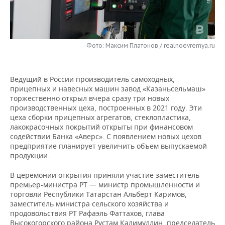
НЕФТЕХИМИЯ
РОЗНИЧНАЯ ТОРГОВЛЯ
НОВОСТИ ТЕХНОЛОГИЙ
МЕРОПРИЯТИЯ
НЕФТЬ
ТРАНСПОРТ
IT
НОВОСТИ МЕРОПРИЯТИЙ
СПОРТ
Фото: Максим Платонов / realnoevremya.ru
ОПК
УСЛУГИ
МЕДИА
ВЫЕЗДНАЯ РЕДАКЦИЯ
НОВОСТИ СПОРТА
ОБЩЕСТВО
ЭНЕРГЕТИКА
Ведущий в России производитель самоходных,
ТЕЛЕКОММУНИКАЦИИ
БИЗНЕС-БРАНЧИ
ФУТБОЛ
НОВОСТИ ОБЩЕСТВА
ФОТОГАЛЕРЕЯ
прицепных и навесных машин завод «Казаньсельмаш»
торжественно открыл вчера сразу три новых
производственных цеха, построенных в 2021 году. Эти
ONLINE-КОНФЕРЕНЦИИ
ХОККЕЙ
ВЛАСТЬ
СЮЖЕТЫ
цеха сборки прицепных агрегатов, стеклопластика,
лакокрасочных покрытий открыты при финансовом
ОТКРЫТАЯ ЛЕКЦИЯ
БАСКЕТБОЛ
ИНФРАСТРУКТУРА
СПРАВОЧНИК
содействии Банка «Аверс». С появлением новых цехов
предприятие планирует увеличить объем выпускаемой
продукции.
ВОЛЕЙБОЛ
ИСТОРИЯ
СПИСОК ПЕРСОН
ПОЛНАЯ ВЕРСИЯ
В церемонии открытия приняли участие заместитель
КИБЕРСПОРТ
КУЛЬТУРА
СПИСОК КОМПАНИЙ
премьер-министра РТ — министр промышленности и
торговли Республики Татарстан Альберт Каримов,
ФИГУРНОЕ КАТАНИЕ
МЕДИЦИНА
заместитель министра сельского хозяйства и
продовольствия РТ Рафаэль Фаттахов, глава
Высокогорского района Рустам Калимуллин, председатель