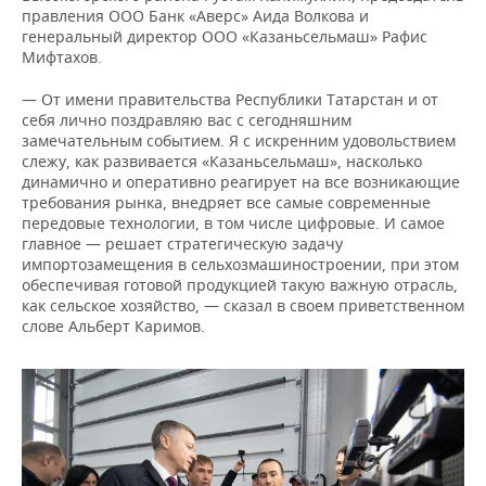
ВОДНЫЕ ВИДЫ СПОРТА
ОБРАЗОВАНИЕ
правления ООО Банк «Аверс» Аида Волкова и
генеральный директор ООО «Казаньсельмаш» Рафис
ХОККЕЙ С МЯЧОМ
ПРОИСШЕСТВИЯ
Мифтахов.
— От имени правительства Республики Татарстан и от
себя лично поздравляю вас с сегодняшним
замечательным событием. Я с искренним удовольствием
слежу, как развивается «Казаньсельмаш», насколько
динамично и оперативно реагирует на все возникающие
требования рынка, внедряет все самые современные
передовые технологии, в том числе цифровые. И самое
главное — решает стратегическую задачу
импортозамещения в сельхозмашиностроении, при этом
обеспечивая готовой продукцией такую важную отрасль,
как сельское хозяйство, — сказал в своем приветственном
слове Альберт Каримов.