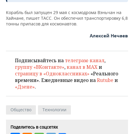
НЕФТЕХИМИЯ
РОЗНИЧНАЯ ТОРГОВЛЯ
НОВОСТИ ТЕХНОЛОГИЙ
МЕРОПРИЯТИЯ
Корабль был запущен 29 мая с космодрома Вэньчан на
НЕФТЬ
Хайнане, пишет ТАСС. Он обеспечил транспортировку 6,8
тонны припасов для космонавтов.
ТРАНСПОРТ
IT
НОВОСТИ МЕРОПРИЯТИЙ
СПОРТ
ОПК
Алексей Нечаев
УСЛУГИ
МЕДИА
ВЫЕЗДНАЯ РЕДАКЦИЯ
НОВОСТИ СПОРТА
ОБЩЕСТВО
ЭНЕРГЕТИКА
ТЕЛЕКОММУНИКАЦИИ
БИЗНЕС-БРАНЧИ
ФУТБОЛ
НОВОСТИ ОБЩЕСТВА
ФОТОГАЛЕРЕЯ
Подписывайтесь на
телеграм-канал
,
ONLINE-КОНФЕРЕНЦИИ
ХОККЕЙ
ВЛАСТЬ
СЮЖЕТЫ
группу «ВКонтакте»
,
канал в MAX
и
страницу в «Одноклассниках»
«Реального
ОТКРЫТАЯ ЛЕКЦИЯ
БАСКЕТБОЛ
ИНФРАСТРУКТУРА
времени». Ежедневные видео на
Rutube
и
СПРАВОЧНИК
«Дзене»
.
ВОЛЕЙБОЛ
ИСТОРИЯ
СПИСОК ПЕРСОН
ПОЛНАЯ ВЕРСИЯ
КИБЕРСПОРТ
КУЛЬТУРА
СПИСОК КОМПАНИЙ
Общество
Технологии
ФИГУРНОЕ КАТАНИЕ
МЕДИЦИНА
Поделитесь в соцсетях