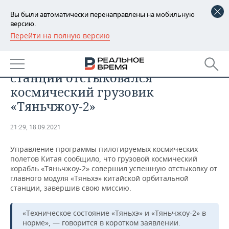
Вы были автоматически перенаправлены на мобильную
версию.
Перейти на полную версию
РЕГИОНЫ
ОБЩЕСТВО
От китайской орбитальной
БАШКОРТОСТАН
НОВОСТИ
станции отстыковался
ТАТАРСТАН
АНАЛИТИКА
космический грузовик
«Тяньчжоу-2»
УДМУРТИЯ
НОВОСТИ АНАЛИТИКИ
ЭКОНОМИКА
21:29, 18.09.2021
ДЕКЛАРАЦИИ О ДОХОДАХ
НОВОСТИ ЭКОНОМИКИ
ПРОМЫШЛЕННОСТЬ
Управление программы пилотируемых космических
КОРОЛИ ГОСЗАКАЗА ПФО
ФИНАНСЫ
НОВОСТИ
НЕДВИЖИМОСТЬ
полетов Китая сообщило, что грузовой космический
ПРОМЫШЛЕННОСТИ
корабль «Тяньчжоу-2» совершил успешную отстыковку от
ВУЗЫ ТАТАРСТАНА
БАНКИ
НОВОСТИ НЕДВИЖИМОСТИ
АВТО
главного модуля «Тяньхэ» китайской орбитальной
АГРОПРОМ
станции, завершив свою миссию.
КОМУ ПРИНАДЛЕЖАТ
БЮДЖЕТ
НОВОСТИ АВТО
БИЗНЕС
ТОРГОВЫЕ ЦЕНТРЫ
МАШИНОСТРОЕНИЕ
«Техническое состояние «Тяньхэ» и «Тяньчжоу-2» в
ТАТАРСТАНА
норме», — говорится в коротком заявлении.
ИНВЕСТИЦИИ
НОВОСТИ БИЗНЕСА
ТЕХНОЛОГИИ