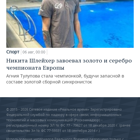
Спорт
06 авг, 00:00
Никита Шлейхер завоевал золото и серебро
чемпионата Европы
Агния Тулупова стала чемпионкой, будучи запасной в
составе золотой сборной синхронисток
© 2015 - 2026 Сетевое издание «Реальное время» Зарегистрировано
Федеральной службой по надзору в сфере связи, информационных
технологий и массовых коммуникаций (Роскомнадзор) –
регистрационный номер ЭЛ № ФС 77 - 79627 от 18 декабря 2020 г. (ранее
свидетельство Эл № ФС 77-59331 от 18 сентября 2014 г.)
Использование материалов Реального Времени разрешено только с