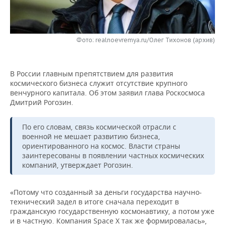
НЕФТЕХИМИЯ
РОЗНИЧНАЯ ТОРГОВЛЯ
НОВОСТИ ТЕХНОЛОГИЙ
МЕРОПРИЯТИЯ
НЕФТЬ
Фото: realnoevremya.ru/Олег Тихонов (архив)
ТРАНСПОРТ
IT
НОВОСТИ МЕРОПРИЯТИЙ
СПОРТ
ОПК
УСЛУГИ
МЕДИА
ВЫЕЗДНАЯ РЕДАКЦИЯ
НОВОСТИ СПОРТА
ОБЩЕСТВО
ЭНЕРГЕТИКА
В России главным препятствием для развития
космического бизнеса служит отсутствие крупного
ТЕЛЕКОММУНИКАЦИИ
БИЗНЕС-БРАНЧИ
ФУТБОЛ
НОВОСТИ ОБЩЕСТВА
ФОТОГАЛЕРЕЯ
венчурного капитала. Об этом заявил глава Роскосмоса
Дмитрий Рогозин.
ONLINE-КОНФЕРЕНЦИИ
ХОККЕЙ
ВЛАСТЬ
СЮЖЕТЫ
По его словам, связь космической отрасли с
ОТКРЫТАЯ ЛЕКЦИЯ
БАСКЕТБОЛ
ИНФРАСТРУКТУРА
СПРАВОЧНИК
военной не мешает развитию бизнеса,
ориентированного на космос. Власти страны
заинтересованы в появлении частных космических
ВОЛЕЙБОЛ
ИСТОРИЯ
СПИСОК ПЕРСОН
ПОЛНАЯ ВЕРСИЯ
компаний, утверждает Рогозин.
КИБЕРСПОРТ
КУЛЬТУРА
СПИСОК КОМПАНИЙ
«Потому что созданный за деньги государства научно-
технический задел в итоге сначала переходит в
ФИГУРНОЕ КАТАНИЕ
МЕДИЦИНА
гражданскую государственную космонавтику, а потом уже
и в частную. Компания Space X так же формировалась»,