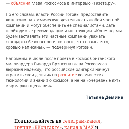
ВОДНЫЕ ВИДЫ СПОРТА
ОБРАЗОВАНИЕ
—
объяснил
глава Роскосмоса в интервью «Газете.ру».
ХОККЕЙ С МЯЧОМ
ПРОИСШЕСТВИЯ
По его словам, власти России готовы предоставить
лицензию на космическую деятельность любой частной
компании и могут обеспечить ее специалистами, дать
необходимые рекомендации и инструкции. «Конечно, мы
будем заставлять эти частные компании уважать
стандарты безопасности, которые, что называется,
кровью написаны», — подчеркнул Рогозин.
Напомним, в июле после полета в космос британского
миллиардера Ричарда Брэнсона глава Роскосмоса
выразил надежду, что российские олигархи начнут
«тратить свои деньги» на
развитие
космических
технологий и знаний о космосе, а не на «очередные яхты
и ярмарки тщеславия».
Татьяна Демина
Подписывайтесь на
телеграм-канал
,
группу «ВКонтакте»
,
канал в MAX
и